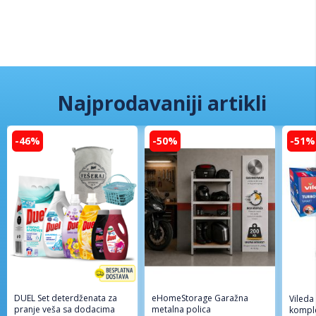
Najprodavaniji artikli
-46%
-50%
-51%
DUEL Set deterdženata za
eHomeStorage Garažna
Vileda
pranje veša sa dodacima
metalna polica
komple