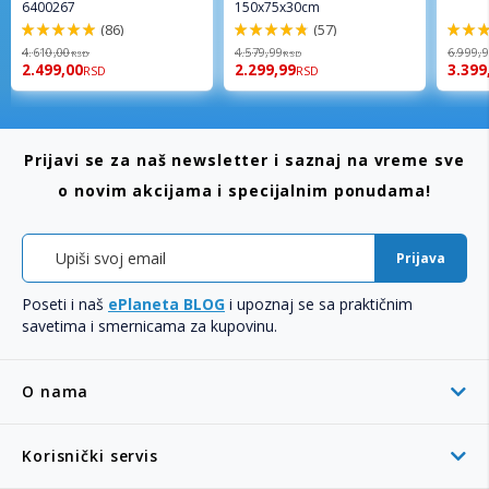
6400267
150x75x30cm
(86)
(57)
98%
96%
92%
4.610,00
4.579,99
6.999,
RSD
RSD
2.499,00
2.299,99
3.399
RSD
RSD
Prijavi se za naš newsletter i saznaj na vreme sve
o novim akcijama i specijalnim ponudama!
Prijava
Poseti i naš
ePlaneta BLOG
i upoznaj se sa praktičnim
savetima i smernicama za kupovinu.
O nama
Korisnički servis