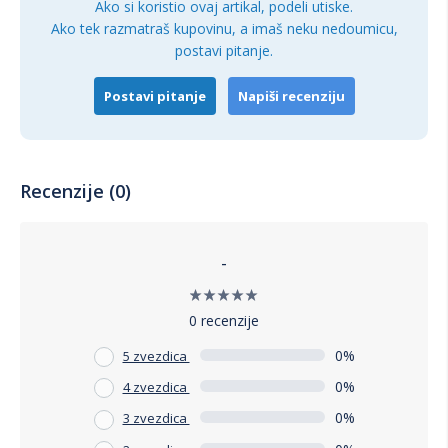
koji traže kombinaciju stila, udobnosti i izdržljivosti. Njegov
Ako si koristio ovaj artikal, podeli utiske.
moderan dizajn, visokokvalitetni materijali i kompaktne
Ako tek razmatraš kupovinu, a imaš neku nedoumicu,
dimenzije čine ga savršenim dodatkom svakom domu ili
postavi pitanje.
kancelariji.
Postavi pitanje
Napiši recenziju
Recenzije (0)
-
0 recenzije
0%
5 zvezdica
0%
4 zvezdica
0%
3 zvezdica