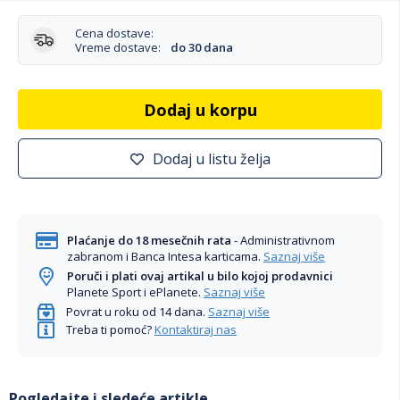
Cena dostave:
Vreme dostave:
do 30 dana
Dodaj u korpu
Dodaj u listu želja
Plaćanje do 18 mesečnih rata
- Administrativnom
zabranom i Banca Intesa karticama.
Saznaj više
Poruči i plati ovaj artikal u bilo kojoj prodavnici
Planete Sport i ePlanete.
Saznaj više
Povrat u roku od 14 dana.
Saznaj više
Treba ti pomoć?
Kontaktiraj nas
Pogledajte i sledeće artikle