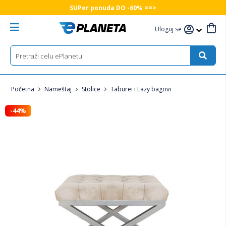
SUPer ponuda DO -60% ==>
Uloguj se
Početna
Nameštaj
Stolice
Taburei i Lazy bagovi
-44%