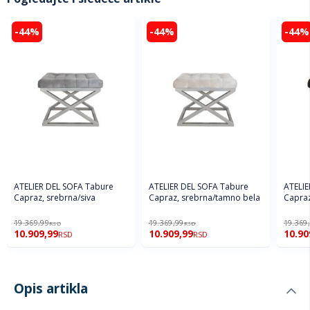
-44%
-44%
-44%
ATELIER DEL SOFA Tabure
ATELIER DEL SOFA Tabure
ATELIE
Capraz, srebrna/siva
Capraz, srebrna/tamno bela
Capraz
19.369,99
19.369,99
19.369
RSD
RSD
10.909,99
10.909,99
10.90
RSD
RSD
Opis artikla