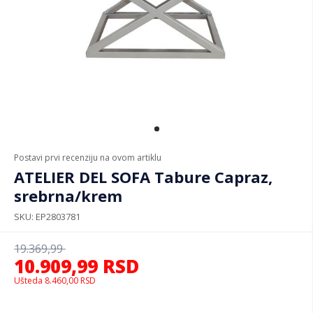
Postavi prvi recenziju na ovom artiklu
ATELIER DEL SOFA Tabure Capraz,
srebrna/krem
SKU
EP2803781
19.369,99
10.909,99
RSD
Ušteda
8.460,00
RSD