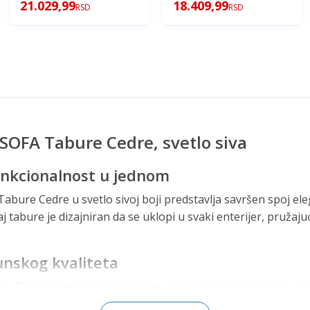
21.029,99
18.409,99
RSD
RSD
SOFA Tabure Cedre, svetlo siva
funkcionalnost u jednom
bure Cedre u svetlo sivoj boji predstavlja savršen spoj eleg
j tabure je dizajniran da se uklopi u svaki enterijer, pružaju
.
unskog kvaliteta
a, Tabure Cedre nudi prirodan i prijatan osećaj na dodir. La
 i otpornosti, što ga čini idealnim izborom za dugotrajnu upot