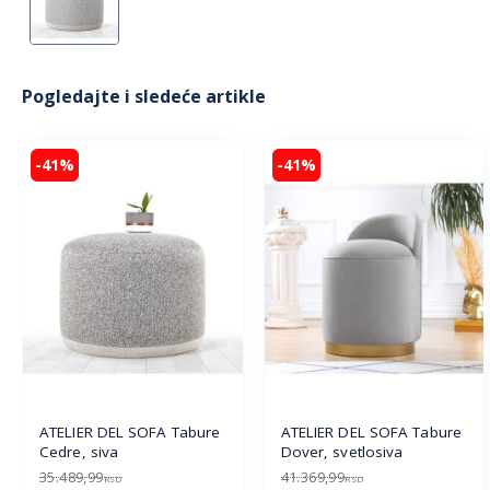
Pogledajte i sledeće artikle
-41%
-41%
ATELIER DEL SOFA Tabure
ATELIER DEL SOFA Tabure
Cedre, siva
Dover, svetlosiva
35.489,99
41.369,99
RSD
RSD