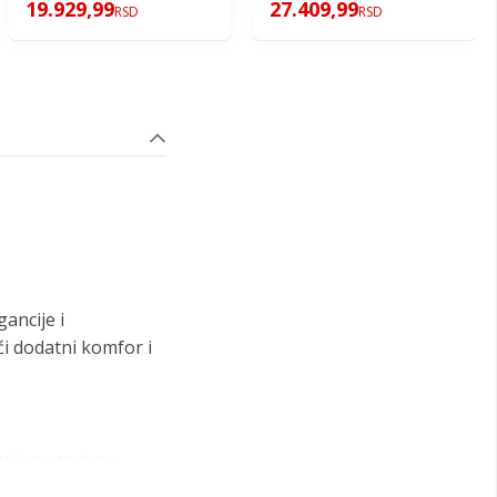
19.929,99
27.409,99
RSD
RSD
ancije i
ći dodatni komfor i
n je poznat po
rebu. Svetlo siva