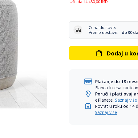
Ušteda
14.480,00
RSD
Cena dostave:
Vreme dostave:
do 30 d
Dodaj u ko
Plaćanje do 18 mes
Banca Intesa kartic
Poruči i plati ovaj a
ePlanete.
Saznaj više
Povrat u roku od 14 
Saznaj više