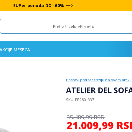
SUPer ponuda DO -60% ==>
Search
AKCIJE MESECA
Postavi prvi recenziju na ovom artikl
ATELIER DEL SOFA
SKU
EP2801337
35.489,99
RSD
21.009,99
RS