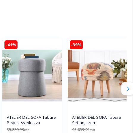
-41%
-39%
ATELIER DEL SOFA Tabure
ATELIER DEL SOFA Tabure
Beans, svetlosiva
Sefian, krem
33.889,99
45.059,99
RSD
RSD