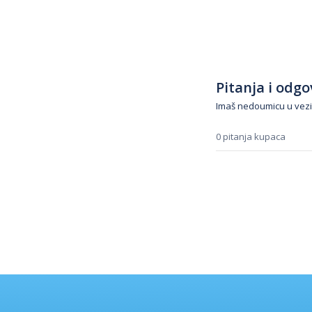
Pitanja i odgov
Imaš nedoumicu u vezi
0 pitanja kupaca