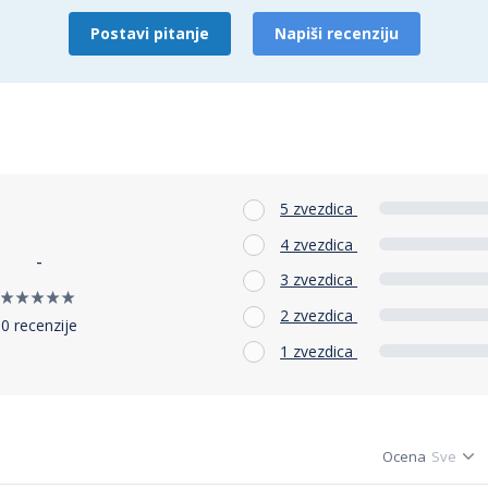
Postavi pitanje
Napiši recenziju
5 zvezdica
4 zvezdica
-
3 zvezdica
2 zvezdica
0 recenzije
1 zvezdica
Ocena