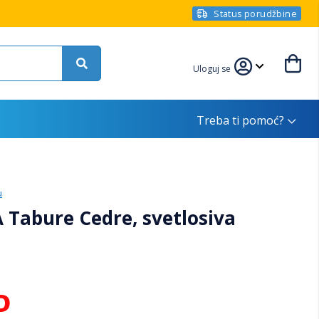
Status porudžbine
Uloguj se
Treba ti pomoć?
u
 Tabure Cedre, svetlosiva
D