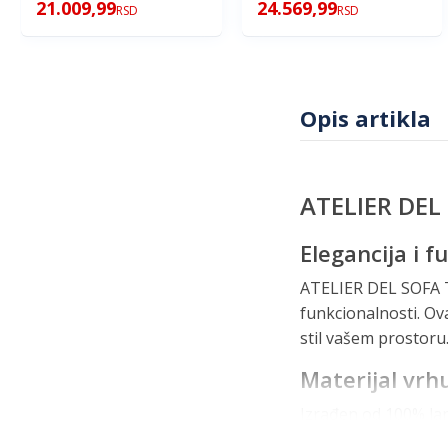
21.009,99
24.569,99
RSD
RSD
Opis artikla
ATELIER DEL 
Elegancija i 
ATELIER DEL SOFA Ta
funkcionalnosti. Ova
stil vašem prostoru
Materijal vrh
Izrađen od 100% lan
svojoj izdržljivosti