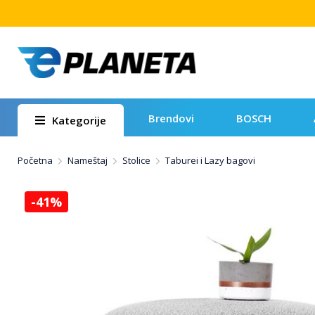
Brendovi
BOSCH
Kategorije
Početna
Nameštaj
Stolice
Taburei i Lazy bagovi
-41%