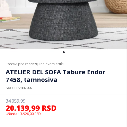
Postavi prvi recenziju na ovom artiklu
ATELIER DEL SOFA Tabure Endor
7458, tamnosiva
SKU
EP2802992
34.059,99
20.139,99
RSD
Ušteda
13.920,00
RSD