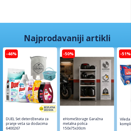
Najprodavaniji artikli
-46%
-50%
-51%
DUEL Set deterdženata za
eHomeStorage Garažna
Vileda
pranje veša sa dodacima
metalna polica
komple
6400267
150x75x30cm