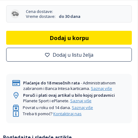
Cena dostave:
Vreme dostave:
do 30 dana
Dodaj u korpu
Dodaj u listu želja
Plaćanje do 18 mesečnih rata
- Administrativnom
zabranom i Banca Intesa karticama.
Saznaj više
Poruči i plati ovaj artikal u bilo kojoj prodavnici
Planete Sport i ePlanete.
Saznaj više
Povrat u roku od 14 dana.
Saznaj više
Treba ti pomoć?
Kontaktiraj nas
Pogledajte i sledeće artikle