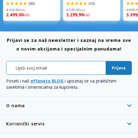
(86)
(56)
98%
96%
92%
4.610,00
4.579,99
6.999,
RSD
RSD
2.499,00
2.299,99
3.399
RSD
RSD
Prijavi se za naš newsletter i saznaj na vreme sve
o novim akcijama i specijalnim ponudama!
Prijava
Poseti i naš
ePlaneta BLOG
i upoznaj se sa praktičnim
savetima i smernicama za kupovinu.
O nama
Korisnički servis