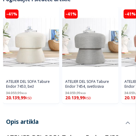
-41%
-41%
-41%
ATELIER DEL SOFA Tabure
ATELIER DEL SOFA Tabure
ATELIE
Endor 7453, bež
Endor 7454, svetlosiva
Endor 
34.059,99
34.059,99
34.059
RSD
RSD
20.139,99
20.139,99
20.13
RSD
RSD
Opis artikla