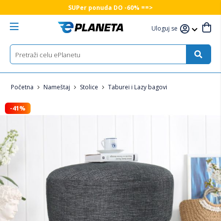
SUPer ponuda DO -60% ==>
Uloguj se
Početna
Nameštaj
Stolice
Taburei i Lazy bagovi
-41%