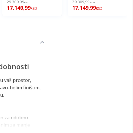
29.309,99
29.309,99
RSD
RSD
17.149,99
17.149,99
RSD
RSD
udobnosti
 u vaš prostor,
lavo-belim finišom,
u.
ran za udobno
šenim za manje
oprinosi njegovoj