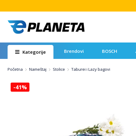
Brendovi
BOSCH
Kategorije
Početna
Nameštaj
Stolice
Taburei i Lazy bagovi
-41%