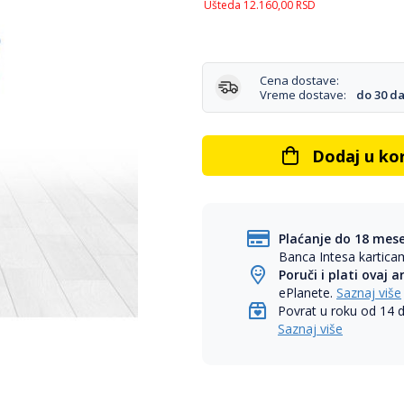
Ušteda
12.160,00
RSD
Cena dostave:
Vreme dostave:
do 30 d
Dodaj u ko
Plaćanje do 18 mes
Banca Intesa kartic
Poruči i plati ovaj a
ePlanete.
Saznaj više
Povrat u roku od 14 
Saznaj više