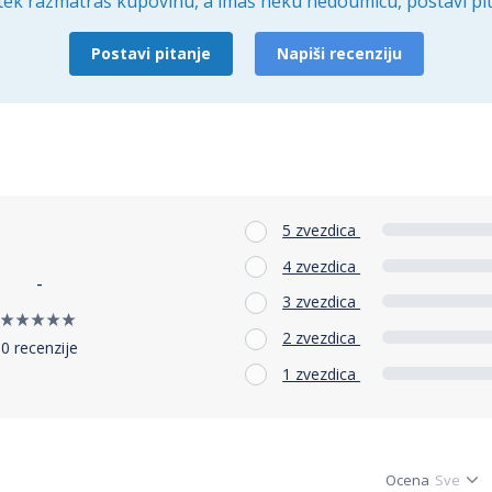
tek razmatraš kupovinu, a imaš neku nedoumicu, postavi pit
Postavi pitanje
Napiši recenziju
5 zvezdica
4 zvezdica
-
3 zvezdica
2 zvezdica
0 recenzije
1 zvezdica
Ocena