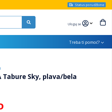
Status porudžbine
Uloguj se
Treba ti pomoć?
u
 Tabure Sky, plava/bela
D