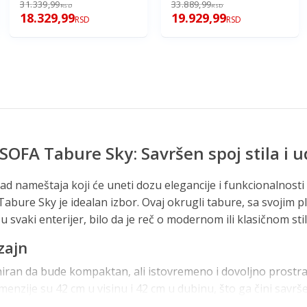
31.339,99
33.889,99
RSD
RSD
18.329,99
19.929,99
RSD
RSD
SOFA Tabure Sky: Savršen spoj stila i 
ad nameštaja koji će uneti dozu elegancije i funkcionalnosti
bure Sky je idealan izbor. Ovaj okrugli tabure, sa svojim p
 svaki enterijer, bilo da je reč o modernom ili klasičnom stil
zajn
niran da bude kompaktan, ali istovremeno i dovoljno prost
menzije su 42 cm u visinu i 42 cm u dubinu, što ga čini savr
datni komad nameštaja u većim prostorijama. Okrugli oblik d