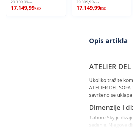
29.309,99
29.309,99
RSD
RSD
17.149,99
17.149,99
RSD
RSD
Opis artikla
ATELIER DEL 
Ukoliko tražite kom
ATELIER DEL SOFA Ta
savršeno se uklapa u
Dimenzije i di
Tabure Sky je dizaj
sedenje. Njegove di
prostore ili kao do