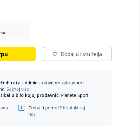
ana
rpu
Dodaj u listu želja
ečnih rata
- Administrativnom zabranom i
ama.
Saznaj više
rtikal u bilo kojoj prodavnici
Planete Sport i
dana.
Treba ti pomoć?
Kontaktiraj
nas