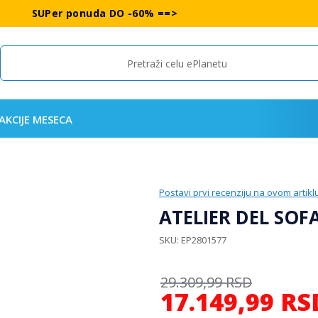
SUPer ponuda DO -60% ==>
Search
AKCIJE MESECA
Postavi prvi recenziju na ovom artikl
ATELIER DEL SOFA
SKU
EP2801577
29.309,99
RSD
17.149,99
RS