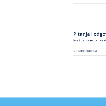
Pitanja i odgov
Imaš nedoumicu u vezi
0 pitanja kupaca