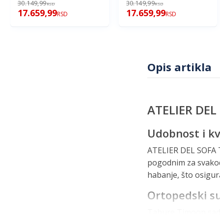
30.149,99
30.149,99
RSD
RSD
17.659,99
17.659,99
RSD
RSD
Opis artikla
ATELIER DEL
Udobnost i kv
ATELIER DEL SOFA Ta
pogodnim za svakodn
habanje, što osigu
Ortopedski s
Tabure Timoon sadr