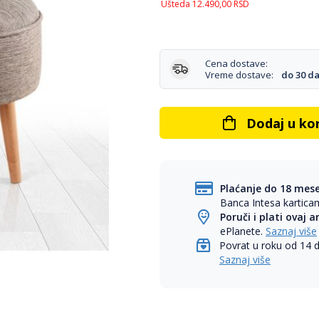
Ušteda
12.490,00
RSD
Cena dostave:
Vreme dostave:
do 30 d
Dodaj u ko
Plaćanje do 18 mes
Banca Intesa kartic
Poruči i plati ovaj a
ePlanete.
Saznaj više
Povrat u roku od 14 
Saznaj više