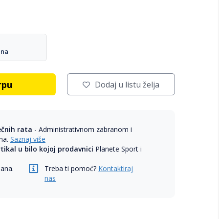
ana
rpu
Dodaj u listu želja
ečnih rata
- Administrativnom zabranom i
ama.
Saznaj više
rtikal u bilo kojoj prodavnici
Planete Sport i
dana.
Treba ti pomoć?
Kontaktiraj
nas