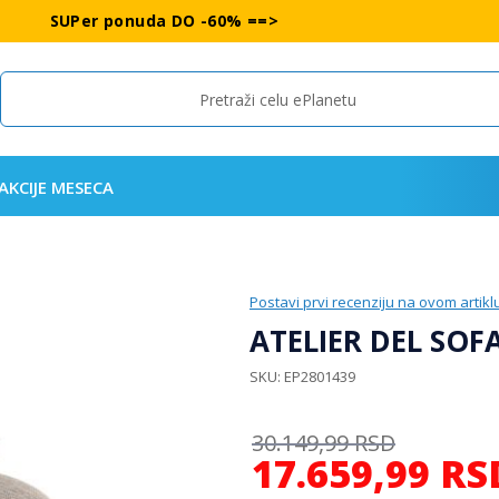
SUPer ponuda DO -60% ==>
Search
AKCIJE MESECA
Postavi prvi recenziju na ovom artikl
ATELIER DEL SOF
SKU
EP2801439
30.149,99
RSD
17.659,99
RS