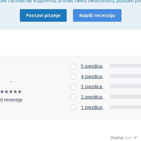
tek razmatraš kupovinu, a imaš neku nedoumicu, postavi pit
Postavi pitanje
Napiši recenziju
5 zvezdica
4 zvezdica
-
3 zvezdica
2 zvezdica
0 recenzije
1 zvezdica
Ocena