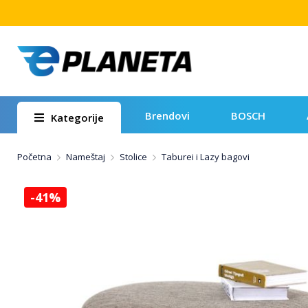
Brendovi
BOSCH
Kategorije
Početna
Nameštaj
Stolice
Taburei i Lazy bagovi
-41%