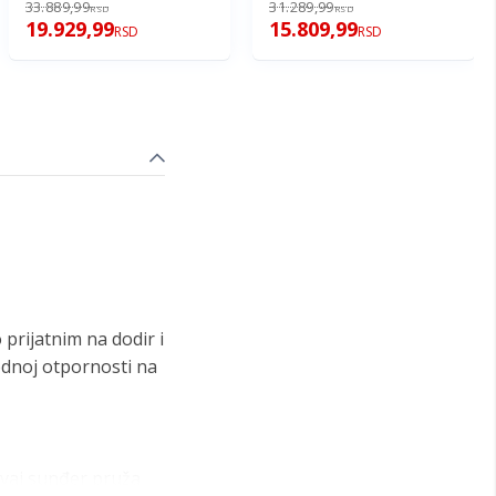
33.889,99
31.289,99
RSD
RSD
19.929,99
15.809,99
RSD
RSD
prijatnim na dodir i
odnoj otpornosti na
vaj sunđer pruža