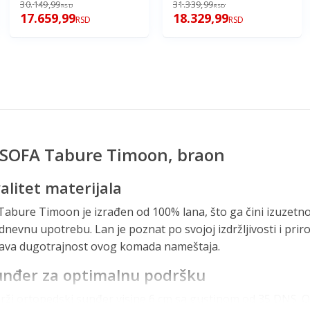
30.149,99
31.339,99
RSD
RSD
17.659,99
18.329,99
RSD
RSD
 SOFA Tabure Timoon, braon
alitet materijala
bure Timoon je izrađen od 100% lana, što ga čini izuzetno 
evnu upotrebu. Lan je poznat po svojoj izdržljivosti i prir
rava dugotrajnost ovog komada nameštaja.
unđer za optimalnu podršku
ži ortopedski sunđer visine 6 cm sa gustinom od 35 DNS. O