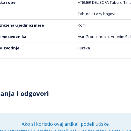
rsta robe
ATELIER DEL SOFA Tabure Tim
 svakom domu. Investirajte u komad nameštaja koji će vam 
 vrednost.
Taburei i Lazy bagovi
izražena u jedinici mere
Kom
 ime uvoznika
Asır Group Ihracat Anonim Sirk
roizvodnje
Turska
tanja i odgovori
Ako si koristio ovaj artikal, podeli utiske.