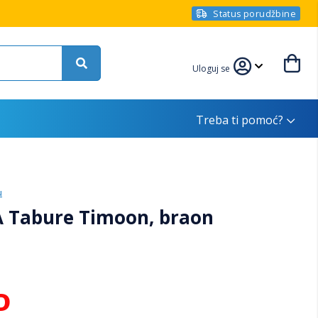
Status porudžbine
Uloguj se
Treba ti pomoć?
u
A Tabure Timoon, braon
D