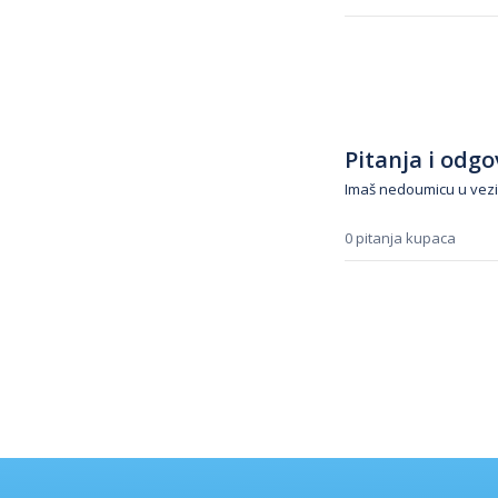
Pitanja i odgov
Imaš nedoumicu u vezi
0 pitanja kupaca