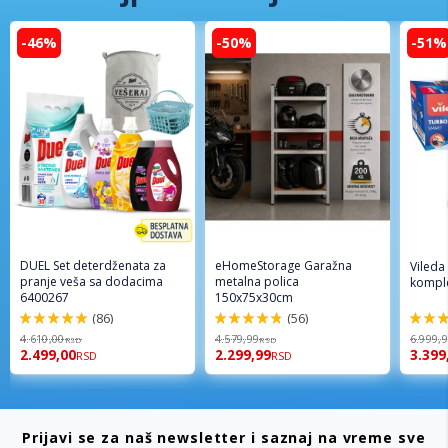
-46%
-50%
-51%
DUEL Set deterdženata za
eHomeStorage Garažna
Vileda
pranje veša sa dodacima
metalna polica
komple
6400267
150x75x30cm
(86)
(56)
98%
96%
92%
4.610,00
4.579,99
6.999,
RSD
RSD
2.499,00
2.299,99
3.399
RSD
RSD
Prijavi se za naš newsletter i saznaj na vreme sve