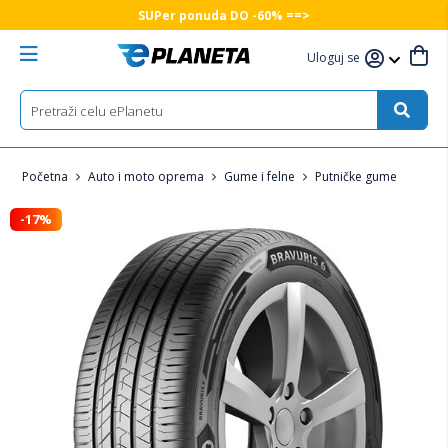
SUPer ponuda DO -60% ==>
Uloguj se
Početna
Auto i moto oprema
Gume i felne
Putničke gume
-17%