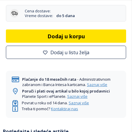
Cena dostave:
Vreme dostave:
do 5 dana
Dodaj u korpu
Dodaj u listu želja
Plaćanje do 18 mesečnih rata
- Administrativnom
zabranom i Banca Intesa karticama.
Saznaj više
Poruči i plati ovaj artikal u bilo kojoj prodavnici
Planete Sport i ePlanete.
Saznaj više
Povrat u roku od 14 dana.
Saznaj više
Treba ti pomoć?
Kontaktiraj nas
Pogledajte i sledeće artikle