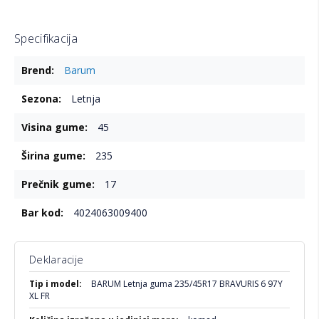
Specifikacija
Više
Barum
informacija
Letnja
45
235
17
4024063009400
Deklaracije
Više
BARUM Letnja guma 235/45R17 BRAVURIS 6 97Y
informacija
XL FR