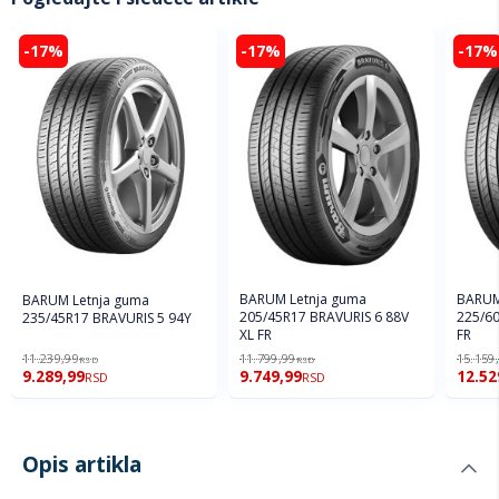
-17%
-17%
-17%
BARUM Letnja guma
BARUM
BARUM Letnja guma
205/45R17 BRAVURIS 6 88V
225/60
235/45R17 BRAVURIS 5 94Y
XL FR
FR
11.239,99
11.799,99
15.159
RSD
RSD
9.289,99
9.749,99
12.52
RSD
RSD
Opis artikla