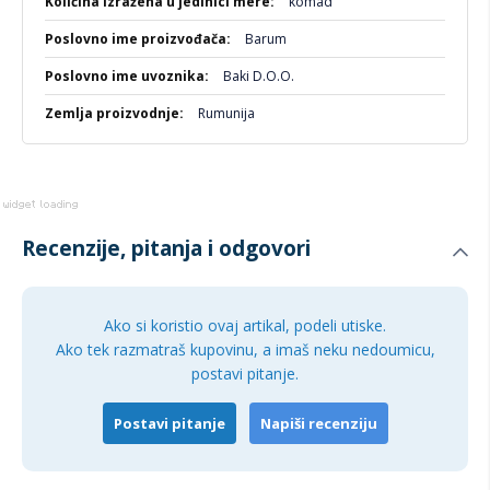
komad
Barum
Baki D.O.O.
Rumunija
Recenzije, pitanja i odgovori
Ako si koristio ovaj artikal, podeli utiske.
Ako tek razmatraš kupovinu, a imaš neku nedoumicu,
postavi pitanje.
Postavi pitanje
Napiši recenziju