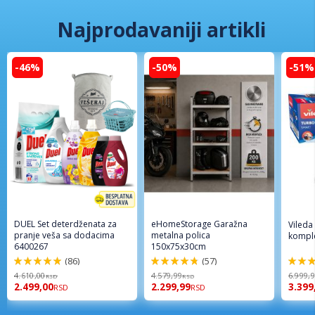
Najprodavaniji artikli
-46%
-50%
-51%
DUEL Set deterdženata za
eHomeStorage Garažna
Vileda
pranje veša sa dodacima
metalna polica
komple
6400267
150x75x30cm
(86)
(57)
98%
96%
92%
4.610,00
4.579,99
6.999,
RSD
RSD
2.499,00
2.299,99
3.399
RSD
RSD