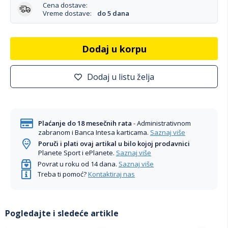
Cena dostave:
Vreme dostave:
do 5 dana
Dodaj u korpu
Dodaj u listu želja
Plaćanje do 18 mesečnih rata
- Administrativnom
zabranom i Banca Intesa karticama.
Saznaj više
Poruči i plati ovaj artikal u bilo kojoj prodavnici
Planete Sport i ePlanete.
Saznaj više
Povrat u roku od 14 dana.
Saznaj više
Treba ti pomoć?
Kontaktiraj nas
Pogledajte i sledeće artikle