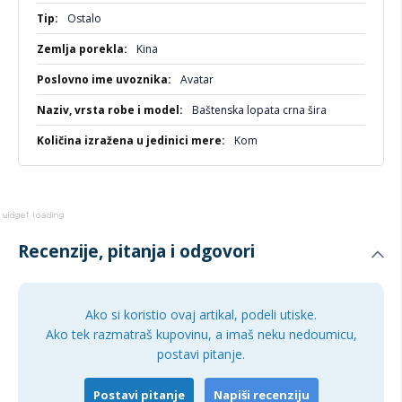
Više
Napominjemo da se angažujemo kako bismo pružili
Ostalo
informacija
najprecizniji opis proizvoda uz detaljne slike i cene. Međutim,
Kina
moramo istaći da ne možemo garantovati potpunu tačnost
svih informacija bez eventualnih grešaka.
Avatar
Baštenska lopata crna šira
Kom
Recenzije, pitanja i odgovori
Ako si koristio ovaj artikal, podeli utiske.
Ako tek razmatraš kupovinu, a imaš neku nedoumicu,
postavi pitanje.
Postavi pitanje
Napiši recenziju