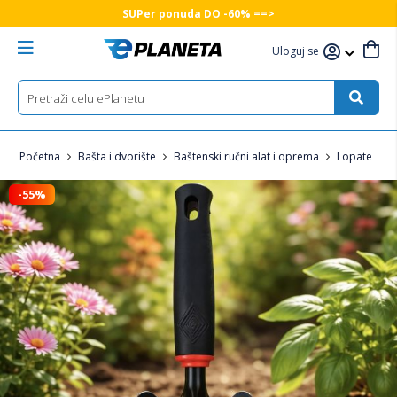
SUPer ponuda DO -60% ==>
Uloguj se
Početna
Bašta i dvorište
Baštenski ručni alat i oprema
Lopate
-55%