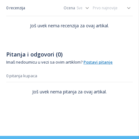
0 recenzija
Ocena
Još uvek nema recenzija za ovaj artikal.
Pitanja i odgovori (0)
Imaš nedoumicu u vezi sa ovim artiklom?
Postavi pitanje
0 pitanja kupaca
Još uvek nema pitanja za ovaj artikal.