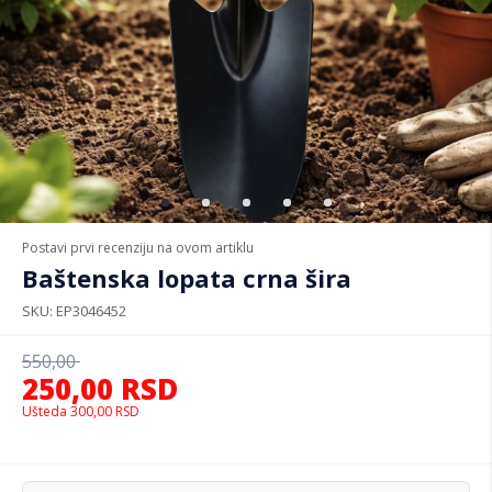
Postavi prvi recenziju na ovom artiklu
Baštenska lopata crna šira
SKU
EP3046452
550,00
250,00
RSD
Ušteda
300,00
RSD