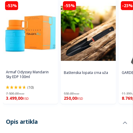
-53%
-55%
-23%
Armaf Odyssey Mandarin
Baštenska lopata crna uža
GARDE
Sky EDP 100ml
(10)
94%
7.500,00
550,00
11.399
RSD
RSD
3.499,00
250,00
8.769
RSD
RSD
Opis artikla