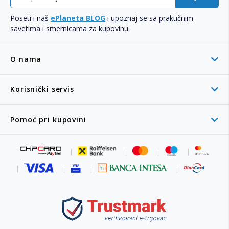
Poseti i naš
ePlaneta BLOG
i upoznaj se sa praktičnim
savetima i smernicama za kupovinu.
O nama
Korisnički servis
Pomoć pri kupovini