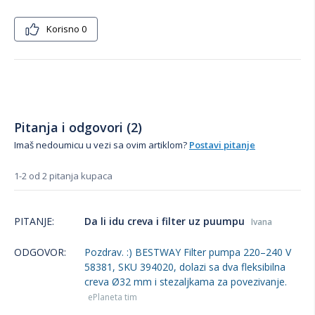
Korisno
0
Pitanja i odgovori (2)
Imaš nedoumicu u vezi sa ovim artiklom?
Postavi pitanje
1-2 od 2 pitanja kupaca
PITANJE:
Da li idu creva i filter uz puumpu
Ivana
ODGOVOR:
Pozdrav. :) BESTWAY Filter pumpa 220–240 V
58381, SKU 394020, dolazi sa dva fleksibilna
creva Ø32 mm i stezaljkama za povezivanje.
ePlaneta tim