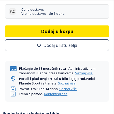
Cena dostave:
Vreme dostave:
do 5 dana
Dodaj u korpu
Dodaj u listu želja
Plaćanje do 18 mesečnih rata
- Administrativnom
zabranom i Banca Intesa karticama.
Saznaj više
Poruči i plati ovaj artikal u bilo kojoj prodavnici
Planete Sport i ePlanete.
Saznaj više
Povrat u roku od 14 dana.
Saznaj više
Treba ti pomoć?
Kontaktiraj nas
Pogledajte i sledeće artikle