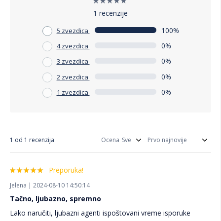
1 recenzije
100%
5 zvezdica
0%
4 zvezdica
0%
3 zvezdica
0%
2 zvezdica
0%
1 zvezdica
1 od 1 recenzija
Ocena
Preporuka!
Jelena | 2024-08-10 14:50:14
Tačno, ljubazno, spremno
Lako naručiti, ljubazni agenti ispoštovani vreme isporuke