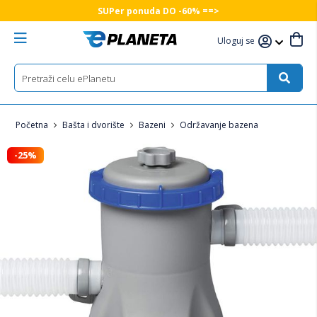
SUPer ponuda DO -60% ==>
Uloguj se
Početna
Bašta i dvorište
Bazeni
Održavanje bazena
-25%