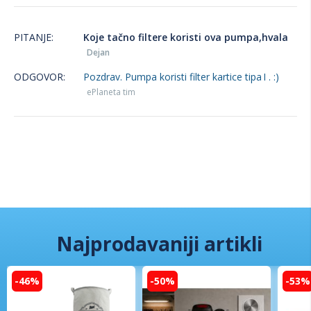
PITANJE:
Koje tačno filtere koristi ova pumpa,hvala
Dejan
ODGOVOR:
Pozdrav. Pumpa koristi filter kartice tipa I . :)
ePlaneta tim
Najprodavaniji artikli
-46%
-50%
-53%