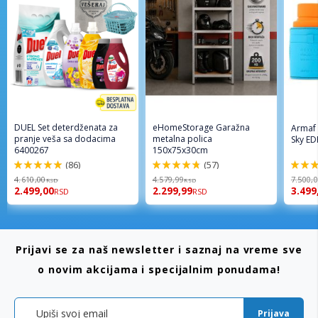
DUEL Set deterdženata za
eHomeStorage Garažna
Armaf
pranje veša sa dodacima
metalna polica
Sky ED
6400267
150x75x30cm
(86)
(57)
98%
96%
94%
4.610,00
4.579,99
7.500,
RSD
RSD
2.499,00
2.299,99
3.499
RSD
RSD
Prijavi se za naš newsletter i saznaj na vreme sve
o novim akcijama i specijalnim ponudama!
Prijava