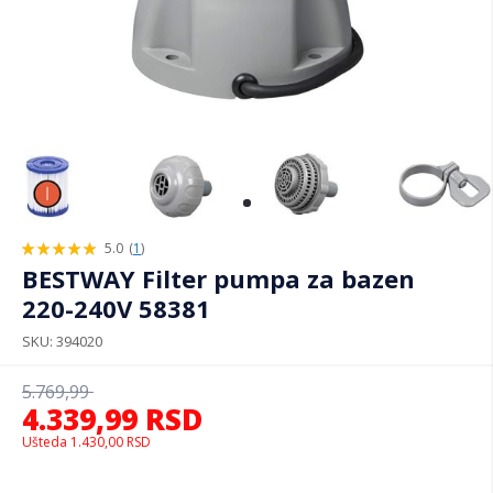
5.0
(
1
)
100%
BESTWAY Filter pumpa za bazen
220-240V 58381
SKU
394020
5.769,99
4.339,99
RSD
Ušteda
1.430,00
RSD