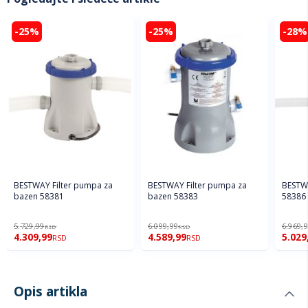
-25%
-25%
-28%
BESTWAY Filter pumpa za
BESTWAY Filter pumpa za
BESTW
bazen 58381
bazen 58383
58386
5.729,99
6.099,99
6.969,
RSD
RSD
4.309,99
4.589,99
5.029
RSD
RSD
Opis artikla