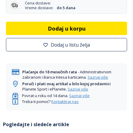
Cena dostave:
Vreme dostave:
do 5 dana
Dodaj u korpu
Dodaj u listu želja
Plaćanje do 18 mesečnih rata
- Administrativnom
zabranom i Banca Intesa karticama.
Saznaj više
Poruči i plati ovaj artikal u bilo kojoj prodavnici
Planete Sport i ePlanete.
Saznaj više
Povrat u roku od 14 dana.
Saznaj više
Treba ti pomoć?
Kontaktiraj nas
Pogledajte i sledeće artikle