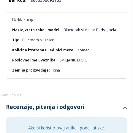
8600356093163
airpods
Deklaracije
Više
Bluetooth slušalice Buds+, bela
informacija
Bluetooth slušalice
Komad
SMILJANIC D.O.O.
Kina
Recenzije, pitanja i odgovori
Ako si koristio ovaj artikal, podeli utiske.