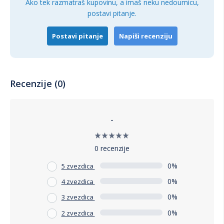
Ako tek razmatraš kupovinu, a imaš neku nedoumicu,
postavi pitanje.
Postavi pitanje
Napiši recenziju
Recenzije (0)
-
0 recenzije
0%
5 zvezdica
0%
4 zvezdica
0%
3 zvezdica
0%
2 zvezdica