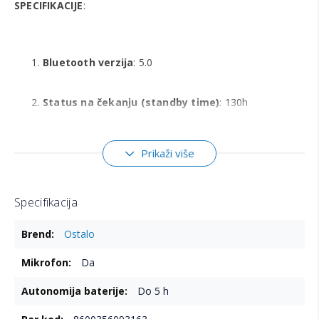
SPECIFIKACIJE
:
Bluetooth verzija
: 5.0
Status na čekanju (standby time)
: 130h
Vreme razgovora
: 5h
Prikaži više
Vreme slušanja muzike
: 5h
Specifikacija
Vreme punjena
: 1h
Više
Ostalo
informacija
Kapacitet kućišta za punjenje
: 250mAh
Da
Do 5 h
Domet
: 15m