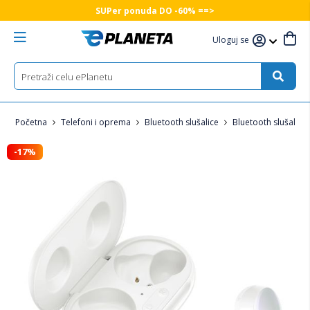
SUPer ponuda DO -60% ==>
Uloguj se
Početna
Telefoni i oprema
Bluetooth slušalice
Bluetooth slušalice
-17%