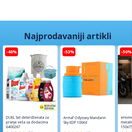
Najprodavaniji artikli
-46%
-53%
-50%
DUEL Set deterdženata za
eHome
Armaf Odyssey Mandarin
pranje veša sa dodacima
metaln
Sky EDP 100ml
6400267
150x7