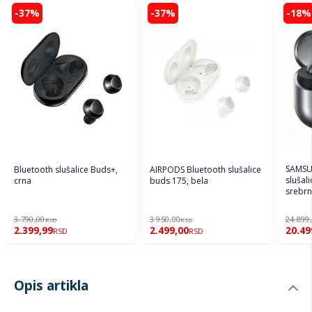
-37%
-37%
-18%
SAMSU
Bluetooth slušalice Buds+,
AIRPODS Bluetooth slušalice
slušal
crna
buds 175, bela
srebr
3.790,00
3.950,00
24.899
RSD
RSD
2.399,99
2.499,00
20.49
RSD
RSD
Opis artikla