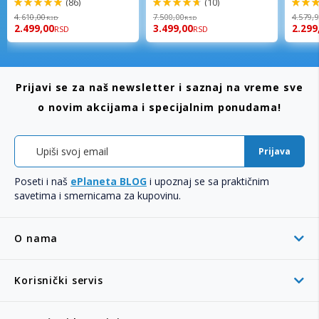
(86)
(10)
98%
94%
96%
4.610,00
7.500,00
4.579,
RSD
RSD
2.499,00
3.499,00
2.299
RSD
RSD
Prijavi se za naš newsletter i saznaj na vreme sve
o novim akcijama i specijalnim ponudama!
Prijava
Poseti i naš
ePlaneta BLOG
i upoznaj se sa praktičnim
savetima i smernicama za kupovinu.
O nama
Korisnički servis