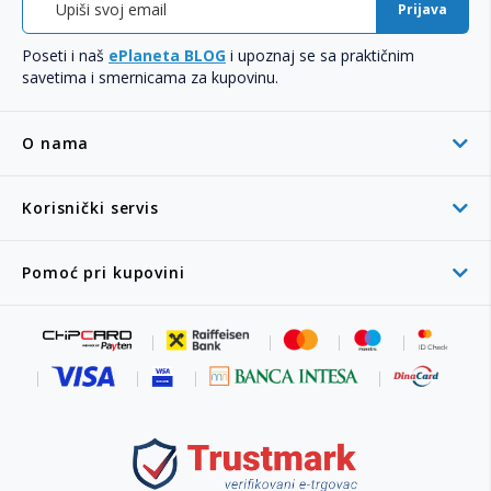
Prijava
Poseti i naš
ePlaneta BLOG
i upoznaj se sa praktičnim
savetima i smernicama za kupovinu.
O nama
Korisnički servis
Pomoć pri kupovini