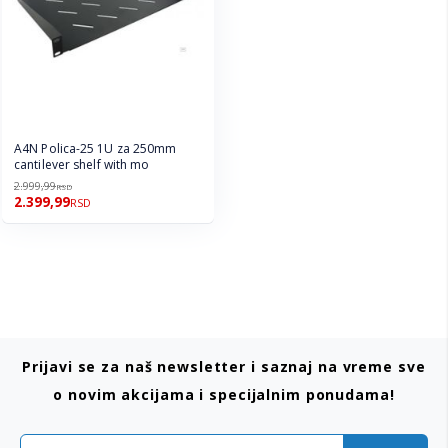
A4N Polica-25 1U za 250mm
cantilever shelf with mo
2.999,99
RSD
2.399,99
RSD
Prijavi se za naš newsletter i saznaj na vreme sve
o novim akcijama i specijalnim ponudama!