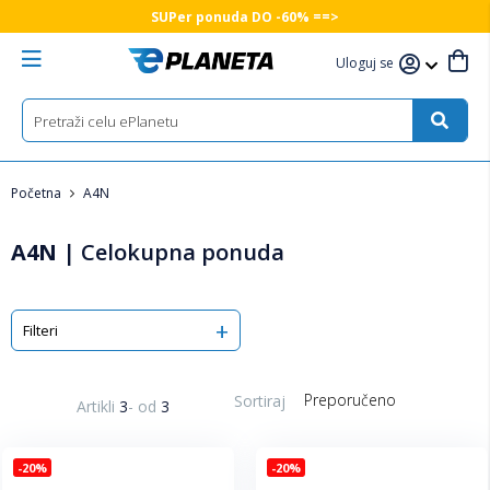
SUPer ponuda DO -60% ==>
Uloguj se
Početna
A4N
A4N
|
Celokupna ponuda
Filteri
Sortiraj
Artikli
3
-
od
3
-20%
-20%