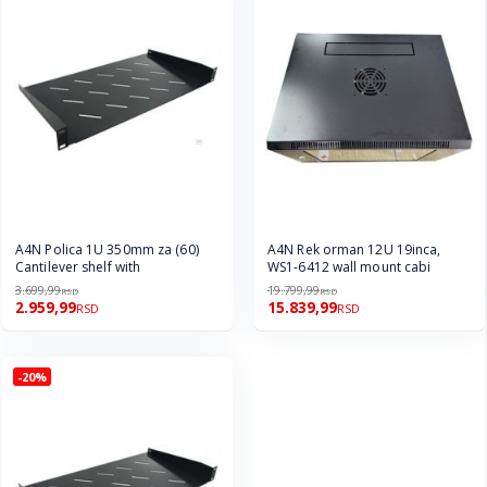
A4N Polica 1U 350mm za (60)
A4N Rek orman 12U 19inca,
Cantilever shelf with
WS1-6412 wall mount cabi
3.699,99
19.799,99
RSD
RSD
2.959,99
15.839,99
RSD
RSD
-20%