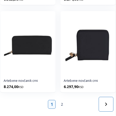
Artebene novčanik crni
Artebene novčanik crni
8.274,00
6.297,90
RSD
RSD
Strana
1
2