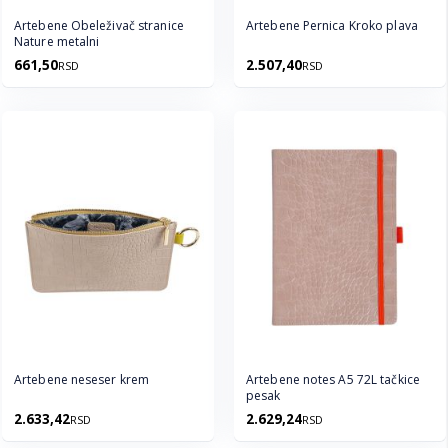
Artebene Obeleživač stranice
Artebene Pernica Kroko plava
Nature metalni
661,50
2.507,40
RSD
RSD
Artebene neseser krem
Artebene notes A5 72L tačkice
pesak
2.633,42
2.629,24
RSD
RSD