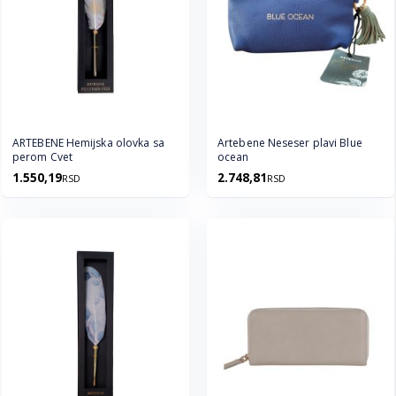
ARTEBENE Hemijska olovka sa
Artebene Neseser plavi Blue
perom Cvet
ocean
1.550,19
2.748,81
RSD
RSD