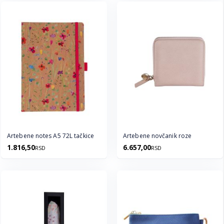
Artebene notes A5 72L tačkice
Artebene novčanik roze
1.816,50
6.657,00
RSD
RSD