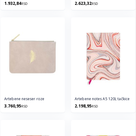
1.932,84
2.623,32
RSD
RSD
Artebene neseser roze
Artebene notes A5 120L tačkice
3.760,95
2.198,95
RSD
RSD