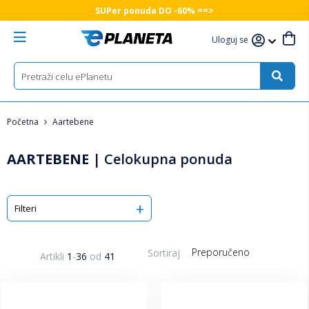
SUPer ponuda DO -60% ==>
Uloguj se
Početna
Aartebene
AARTEBENE
|
Celokupna ponuda
Filteri
Sortiraj
Artikli
1
-
36
od
41