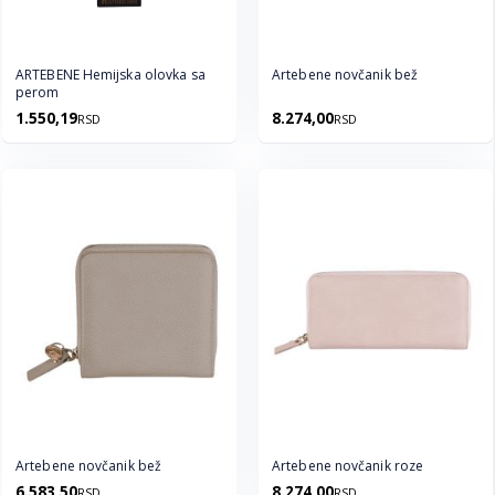
ARTEBENE Hemijska olovka sa
Artebene novčanik bež
perom
1.550,19
8.274,00
RSD
RSD
Artebene novčanik bež
Artebene novčanik roze
6.583,50
8.274,00
RSD
RSD