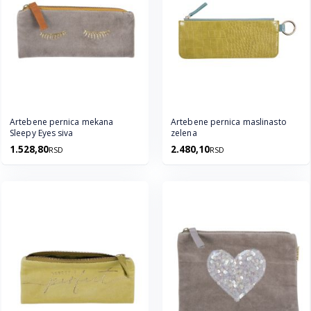
Artebene pernica mekana
Artebene pernica maslinasto
Sleepy Eyes siva
zelena
1.528,80
2.480,10
RSD
RSD