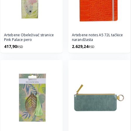
Artebene Obeleživač stranice
Artebene notes A5 72L tačkice
Pink Palace pero
narandžasta
417,90
2.629,24
RSD
RSD