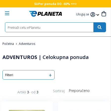
SUPer ponuda DO -60% ==>
Uloguj se
Početna
Adventuros
ADVENTUROS
|
Celokupna ponuda
Filteri
Sortiraj
Artikli
3
-
od
3