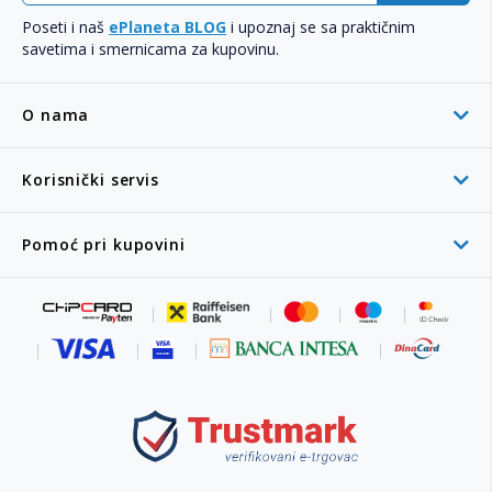
Poseti i naš
ePlaneta BLOG
i upoznaj se sa praktičnim
savetima i smernicama za kupovinu.
O nama
Korisnički servis
Pomoć pri kupovini