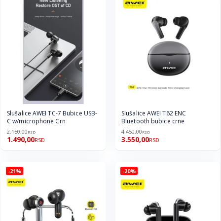
Slušalice AWEI TC-7 Bubice USB-
Slušalice AWEI T62 ENC
C w/microphone Crn
Bluetooth bubice crne
2.150,00
4.450,00
RSD
RSD
1.490,00
3.550,00
RSD
RSD
-21%
-20%