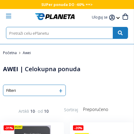
SUPer ponuda DO -60% ==>
Uloguj se
Početna
Awei
AWEI
|
Celokupna ponuda
Filteri
Sortiraj
Artikli
10
-
od
10
-31%
-20%