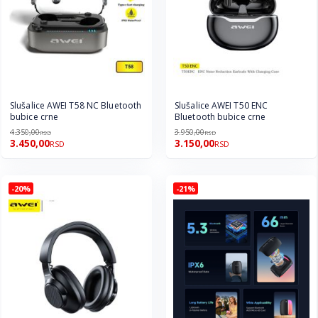
Slušalice AWEI T58 NC Bluetooth
Slušalice AWEI T50 ENC
bubice crne
Bluetooth bubice crne
4.350,00
3.950,00
RSD
RSD
3.450,00
3.150,00
RSD
RSD
-20%
-21%