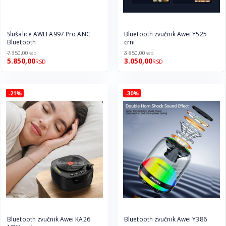
Slušalice AWEI A997 Pro ANC
Bluetooth zvučnik Awei Y525
Bluetooth
crni
7.350,00
3.850,00
RSD
RSD
5.850,00
3.050,00
RSD
RSD
-21%
-30%
Bluetooth zvučnik Awei KA26
Bluetooth zvučnik Awei Y386