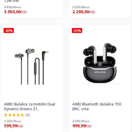
12W crni
3.850,00
3.290,00
RSD
RSD
3.050,00
2.290,00
RSD
RSD
-63%
-52%
AWEI Slušalice za mobilni Dual
AWEI Bluetooth slušalice T50
Dynamic Drivers Z1,
ENC, crna
(1)
100.0%
1.599,99
2.099,99
RSD
RSD
599,99
999,99
RSD
RSD