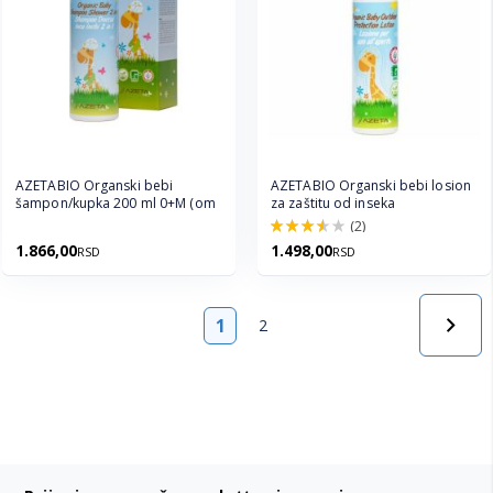
AZETABIO Organski bebi
AZETABIO Organski bebi losion
šampon/kupka 200 ml 0+M (om
za zaštitu od inseka
(2)
70.0%
1.866,00
1.498,00
RSD
RSD
Strana
1
2