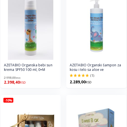
AZETABIO Organska bebi sun
AZETABIO Organski šampon za
krema SPF50 100 ml, 0+M
kosu i telo sa aloe ve
(1)
2.998,00
RSD
100.0%
2.289,00
2.398,40
RSD
RSD
-10%