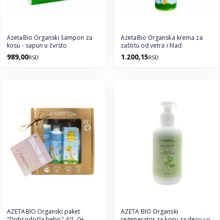
AzetaBio Organski šampon za
AzetaBio Organska krema za
kosu - sapun u čvrsto
zaštitu od vetra i hlad
989,00
1.200,15
RSD
RSD
AZETABIO Organski paket
AZETA BIO Organski
"Dobrodošla bebo" 4/1, 0+
regenerator za kosu za decu i o