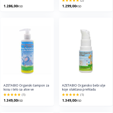
(2)
100.0%
1.286,00
1.299,00
RSD
RSD
AZETABIO Organski šampon za
AZETABIO Organsko bebi ulje
kosu i telo sa aloe ve
koje olakšava prehladu
(1)
(1)
100.0%
100.0%
1.349,00
1.349,00
RSD
RSD