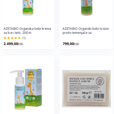
AZETABIO Organska bebi krema
AZETABIO Organski bebi losion
za lice i telo, 200 m
protiv temenjače sa
(1)
100.0%
2.499,00
799,00
RSD
RSD