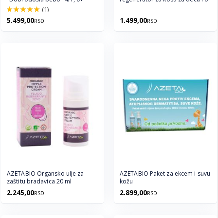
(1)
100.0%
5.499,00
1.499,00
RSD
RSD
AZETABIO Organsko ulje za
AZETABIO Paket za ekcem i suvu
zaštitu bradavica 20 ml
kožu
2.245,00
2.899,00
RSD
RSD