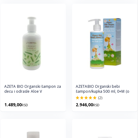
AZETA BIO Organski šampon za
AZETABIO Organski bebi
decu i odrasle Aloe V
šampon/kupka 500 ml, 0+M (o
(2)
100.0%
1.489,00
2.946,00
RSD
RSD