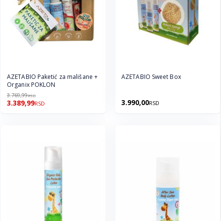
AZETABIO Paketić za mališane +
AZETABIO Sweet Box
Organix POKLON
3.769,99
RSD
3.990,00
3.389,99
RSD
RSD