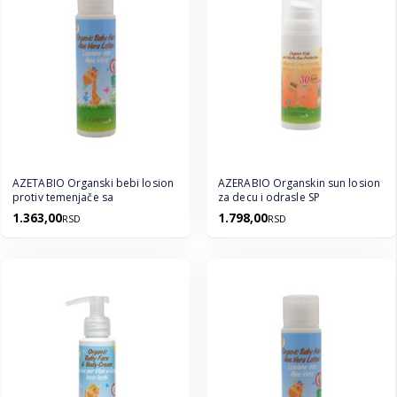
AZETABIO Organski bebi losion
AZERABIO Organskin sun losion
protiv temenjače sa
za decu i odrasle SP
1.363,00
1.798,00
RSD
RSD