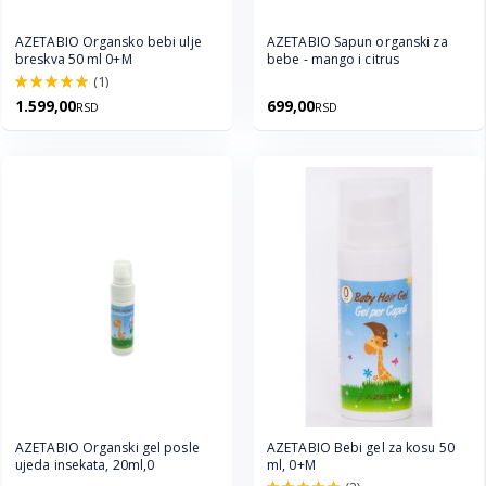
AZETABIO Organsko bebi ulje
AZETABIO Sapun organski za
breskva 50 ml 0+M
bebe - mango i citrus
(1)
100.0%
1.599,00
699,00
RSD
RSD
AZETABIO Organski gel posle
AZETABIO Bebi gel za kosu 50
ujeda insekata, 20ml,0
ml, 0+M