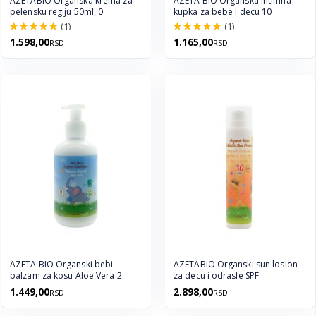
AZETABIO Organska krema za
AZETA BIO Organska intimna
pelensku regiju 50ml, 0
kupka za bebe i decu 10
(1)
(1)
100.0%
100.0%
1.598,00
1.165,00
RSD
RSD
AZETA BIO Organski bebi
AZETABIO Organski sun losion
balzam za kosu Aloe Vera 2
za decu i odrasle SPF
1.449,00
2.898,00
RSD
RSD