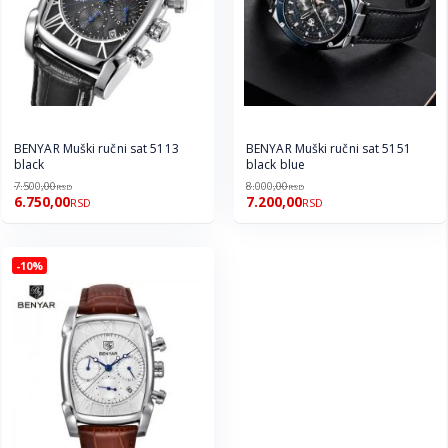
BENYAR Muški ručni sat 5113
BENYAR Muški ručni sat 5151
black
black blue
7.500,00
8.000,00
RSD
RSD
6.750,00
7.200,00
RSD
RSD
-10%