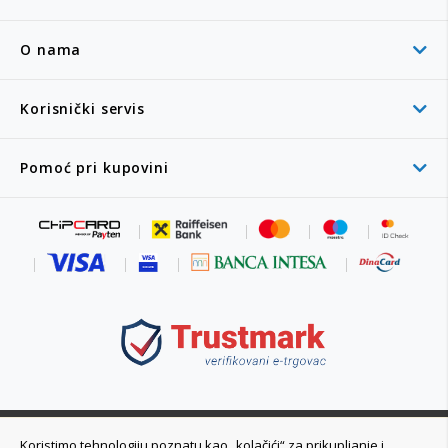
O nama
Korisnički servis
Pomoć pri kupovini
011 6355 550
Koristimo tehnologiju poznatu kao „kolačići“ za prikupljanje i