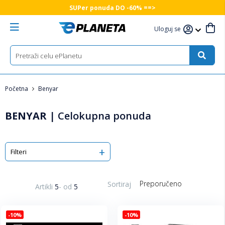
SUPer ponuda DO -60% ==>
Uloguj se
Početna
Benyar
BENYAR
|
Celokupna ponuda
Filteri
Sortiraj
Artikli
5
-
od
5
-10%
-10%