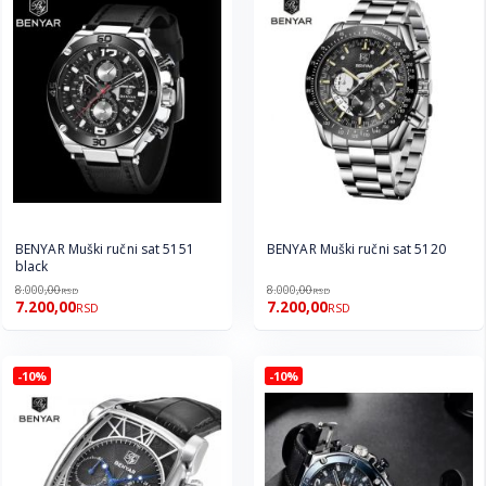
BENYAR Muški ručni sat 5151
BENYAR Muški ručni sat 5120
black
8.000,00
8.000,00
RSD
RSD
7.200,00
7.200,00
RSD
RSD
-10%
-10%