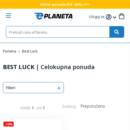
SUPer ponuda DO -60% ==>
Uloguj se
Početna
Best Luck
BEST LUCK
|
Celokupna ponuda
Filteri
Sortiraj
Artikli
1
-
od
1
-10%