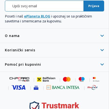
Prijava
Poseti i naš
ePlaneta BLOG
i upoznaj se sa praktičnim
savetima i smernicama za kupovinu.
O nama
Korisnički servis
Pomoć pri kupovini