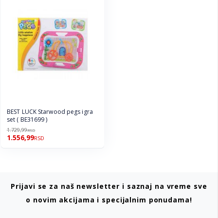
BEST LUCK Starwood pegs igra
set ( BE31699 )
1.729,99
RSD
1.556,99
RSD
Prijavi se za naš newsletter i saznaj na vreme sve
o novim akcijama i specijalnim ponudama!