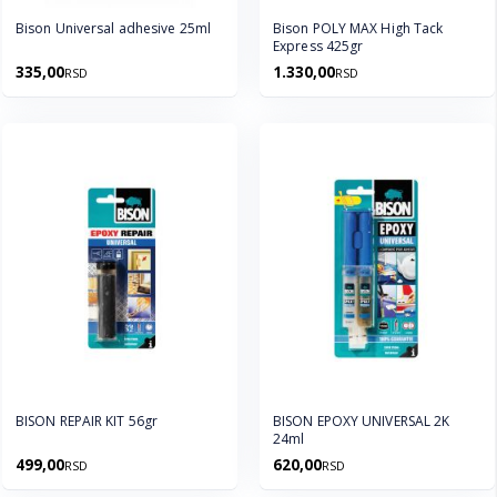
Bison Universal adhesive 25ml
Bison POLY MAX High Tack
Express 425gr
335,00
1.330,00
RSD
RSD
BISON REPAIR KIT 56gr
BISON EPOXY UNIVERSAL 2K
24ml
499,00
620,00
RSD
RSD