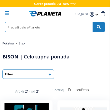
SUPer ponuda DO -60% ==>
Uloguj se
Početna
Bison
BISON
|
Celokupna ponuda
Filteri
Sortiraj
Artikli
21
-
od
21