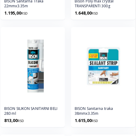
BISON Sanitarna Traka
Bison Poly max crystal
22mmx3.35m
TRANSPARENTI 300g
1.195,00
1.648,00
RSD
RSD
BISON SILIKON SANITARNI BELI
BISON Sanitarna traka
280 ml
38mmx3.35m
813,00
1.615,00
RSD
RSD