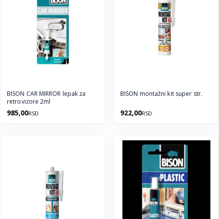
BISON CAR MIRROR lepak za
BISON montažni kit super str.
retrovizore 2ml
985,00
922,00
RSD
RSD