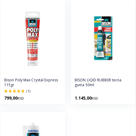
Bison Poly Max Crystal Express
BISON LIQID RUBBER tecna
115gr
guma 50ml
(1)
100.0%
799,00
1.145,00
RSD
RSD