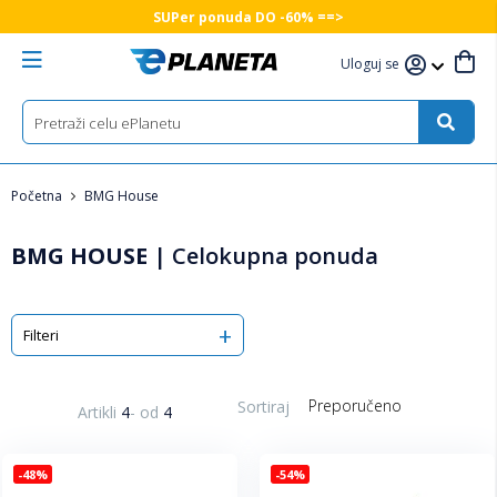
SUPer ponuda DO -60% ==>
Uloguj se
Početna
BMG House
BMG HOUSE
|
Celokupna ponuda
Filteri
Sortiraj
Artikli
4
-
od
4
-48%
-54%