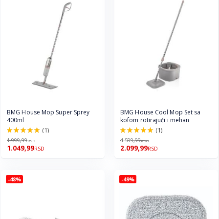
BMG House Mop Super Sprey
BMG House Cool Mop Set sa
400ml
kofom rotirajući i mehan
(1)
(1)
100.0%
100.0%
1.999,99
4.599,99
RSD
RSD
1.049,99
2.099,99
RSD
RSD
-48%
-49%