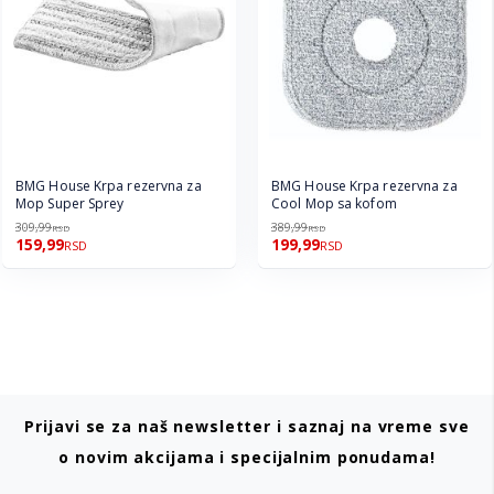
BMG House Krpa rezervna za
BMG House Krpa rezervna za
Mop Super Sprey
Cool Mop sa kofom
309,99
389,99
RSD
RSD
159,99
199,99
RSD
RSD
Prijavi se za naš newsletter i saznaj na vreme sve
o novim akcijama i specijalnim ponudama!