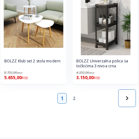
BOLZZ Klub set 2 stola modern
BOLZZ Univerzalna polica sa
točkićima 3 nivoa crna
8.700,00
4.200,00
RSD
RSD
5.655,00
3.150,00
RSD
RSD
Strana
1
2