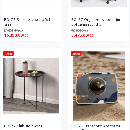
BOLZZ Set kofera world 5/1
BOLZZ Organizer sa rotirajućim
green
policama round 5
21.800,00
7.300,00
RSD
RSD
16.350,00
5.475,00
RSD
RSD
-75%
-33%
BOLZZ Club sto basic 001
BOLZZ Transportna torba za