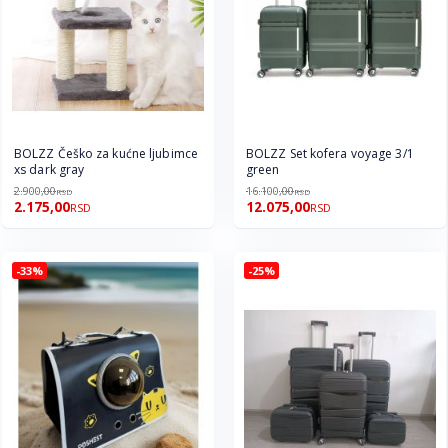
BOLZZ Češko za kućne ljubimce
BOLZZ Set kofera voyage 3/1
xs dark gray
green
2.900,00
16.100,00
RSD
RSD
2.175,00
12.075,00
RSD
RSD
-33%
-25%