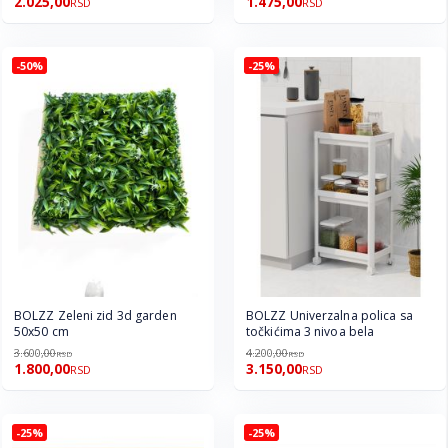
2.025,00
1.475,00
RSD
RSD
-50%
-25%
BOLZZ Zeleni zid 3d garden
BOLZZ Univerzalna polica sa
50x50 cm
točkićima 3 nivoa bela
3.600,00
4.200,00
RSD
RSD
1.800,00
3.150,00
RSD
RSD
-25%
-25%