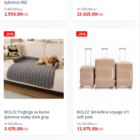
ljubimce 002
3.400,00
31.500,00
RSD
RSD
2.550,00
23.625,00
RSD
RSD
-25%
-25%
BOLZZ Pogloga za kućne
BOLZZ Set kofera voyage 3/1
ljubimce matty dark gray
soft pink
4.100,00
16.100,00
RSD
RSD
3.075,00
12.075,00
RSD
RSD