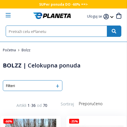
SUPer ponuda DO -60% ==>
Uloguj se
Početna
Bolzz
BOLZZ
|
Celokupna ponuda
Filteri
Sortiraj
Artikli
1
-
36
od
70
-66%
-35%