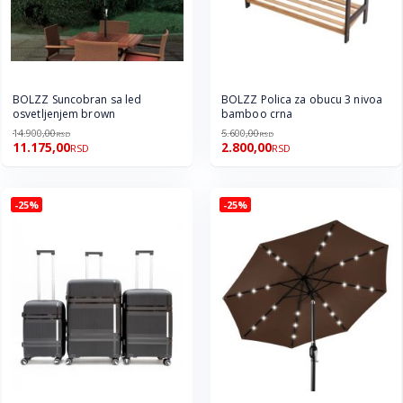
BOLZZ Suncobran sa led
BOLZZ Polica za obucu 3 nivoa
osvetljenjem brown
bamboo crna
14.900,00
5.600,00
RSD
RSD
11.175,00
2.800,00
RSD
RSD
-25%
-25%