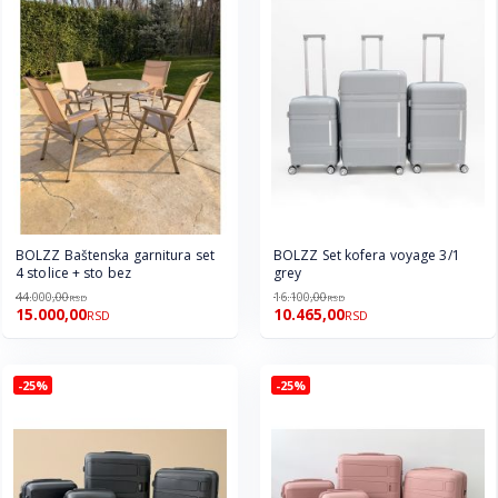
BOLZZ Baštenska garnitura set
BOLZZ Set kofera voyage 3/1
4 stolice + sto bez
grey
44.000,00
16.100,00
RSD
RSD
15.000,00
10.465,00
RSD
RSD
-25%
-25%