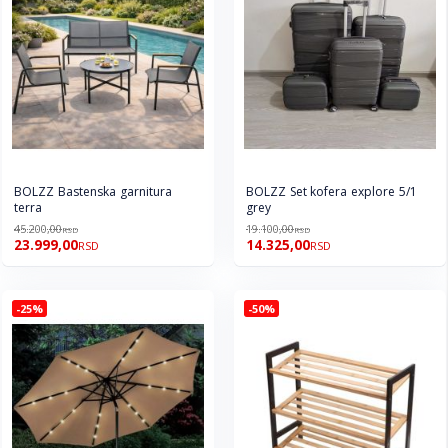
BOLZZ Bastenska garnitura
BOLZZ Set kofera explore 5/1
terra
grey
45.200,00
19.100,00
RSD
RSD
23.999,00
14.325,00
RSD
RSD
-25%
-50%