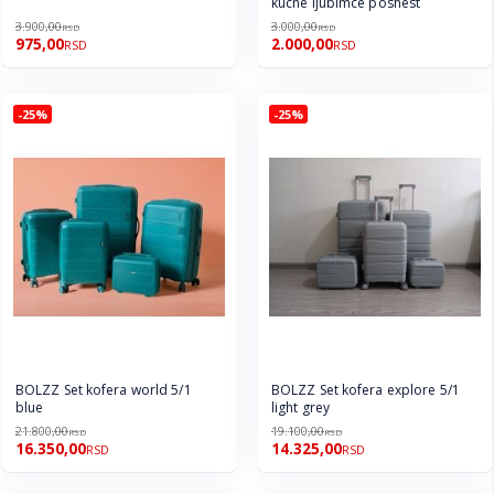
kucne ljubimce poshest
3.900,00
3.000,00
RSD
RSD
975,00
2.000,00
RSD
RSD
-25%
-25%
BOLZZ Set kofera world 5/1
BOLZZ Set kofera explore 5/1
blue
light grey
21.800,00
19.100,00
RSD
RSD
16.350,00
14.325,00
RSD
RSD