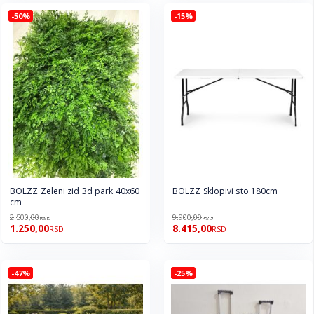
-50%
-15%
BOLZZ Zeleni zid 3d park 40x60
BOLZZ Sklopivi sto 180cm
cm
2.500,00
9.900,00
RSD
RSD
1.250,00
8.415,00
RSD
RSD
-47%
-25%