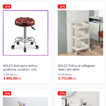
-25%
-25%
BOLZZ Rotirajuća stolica,
BOLZZ Polica za odlaganje
podesiva, za salon - ord
stvari mm white
6.400,00
4.950,00
RSD
RSD
4.800,00
3.713,00
RSD
RSD
-35%
-25%