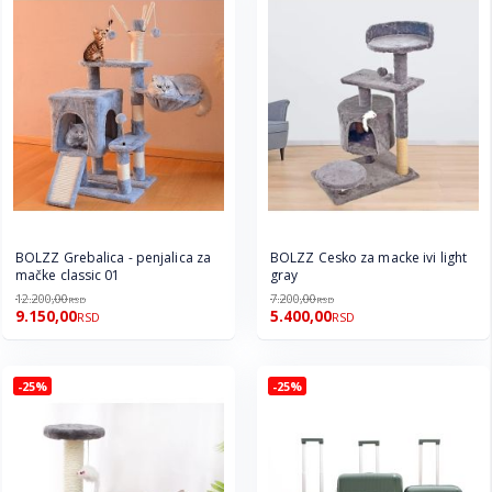
BOLZZ Grebalica - penjalica za
BOLZZ Cesko za macke ivi light
mačke classic 01
gray
12.200,00
7.200,00
RSD
RSD
9.150,00
5.400,00
RSD
RSD
-25%
-25%