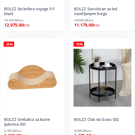
BOLZZ Set kofera voyage 3/1
BOLZZ Suncobran sa led
black
osvetljenjem biege
16.100,00
14.900,00
RSD
RSD
12.075,00
11.175,00
RSD
RSD
-25%
-75%
BOLZZ Grebalica za kućne
BOLZZ Club sto basic 002
ljubimce 001
2.700,00
5.900,00
RSD
RSD