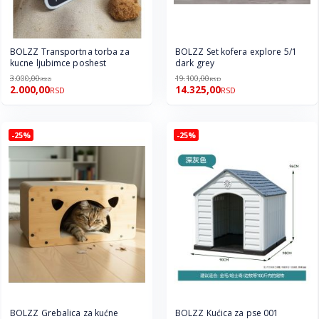
BOLZZ Transportna torba za
BOLZZ Set kofera explore 5/1
kucne ljubimce poshest
dark grey
3.000,00
19.100,00
RSD
RSD
2.000,00
14.325,00
RSD
RSD
-25%
-25%
BOLZZ Grebalica za kućne
BOLZZ Kućica za pse 001