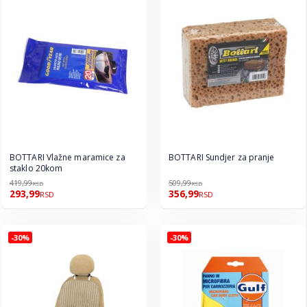
BOTTARI Vlažne maramice za
BOTTARI Sundjer za pranje
staklo 20kom
419,99
509,99
RSD
RSD
293,99
356,99
RSD
RSD
-30%
-30%