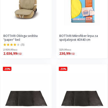
BOTTARI Obloga sedišta
BOTTARI Mikrofiber krpa za
"paper" bež
spoljašnjost 40X40 cm
(1)
80.0%
2.909,99
329,99
RSD
RSD
2.036,99
230,99
RSD
RSD
-30%
-30%