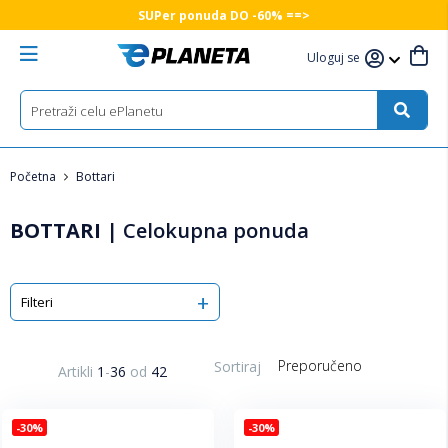
SUPer ponuda DO -60% ==>
Uloguj se
Početna
Bottari
BOTTARI
|
Celokupna ponuda
Filteri
Sortiraj
Artikli
1
-
36
od
42
-30%
-30%