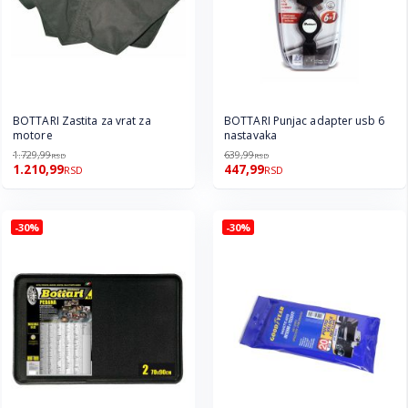
BOTTARI Zastita za vrat za
BOTTARI Punjac adapter usb 6
motore
nastavaka
1.729,99
639,99
RSD
RSD
1.210,99
447,99
RSD
RSD
-30%
-30%