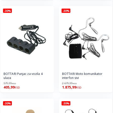
-30%
-30%
BOTTARI Punjac za vozila 4
BOTTARI Moto komunikator
ulaza
interfon sivi
579,99
2.679,99
RSD
RSD
405,99
1.875,99
RSD
RSD
-30%
-30%