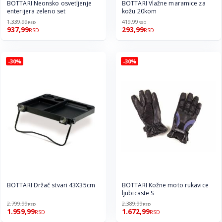
BOTTARI Neonsko osvetljenje
BOTTARI Vlažne maramice za
enterijera zeleno set
kožu 20kom
1.339,99
419,99
RSD
RSD
937,99
293,99
RSD
RSD
-30%
-30%
BOTTARI Držač stvari 43X35cm
BOTTARI Kožne moto rukavice
ljubicaste S
2.799,99
2.389,99
RSD
RSD
1.959,99
1.672,99
RSD
RSD