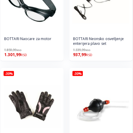
BOTTARI Naocare za motor
BOTTARI Neonsko osvetljenje
enterijera plavo set
1.859,99
1.339,99
RSD
RSD
1.301,99
937,99
RSD
RSD
-30%
-30%