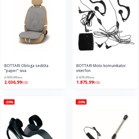
BOTTARI Obloga sedišta
BOTTARI Moto komunikator
"paper" siva
interfon
2.909,99
2.679,99
RSD
RSD
2.036,99
1.875,99
RSD
RSD
-30%
-30%