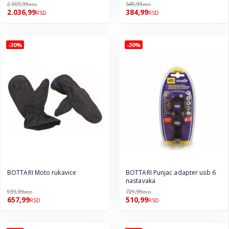
2.909,99
549,99
RSD
RSD
2.036,99
384,99
RSD
RSD
-30%
-30%
BOTTARI Moto rukavice
BOTTARI Punjac adapter usb 6
nastavaka
939,99
729,99
RSD
RSD
657,99
510,99
RSD
RSD