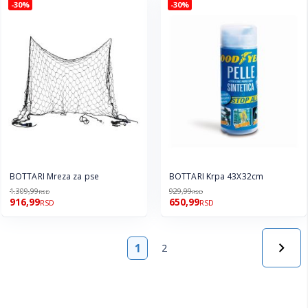
-30%
-30%
BOTTARI Mreza za pse
BOTTARI Krpa 43X32cm
1.309,99
929,99
RSD
RSD
916,99
650,99
RSD
RSD
Strana
1
2