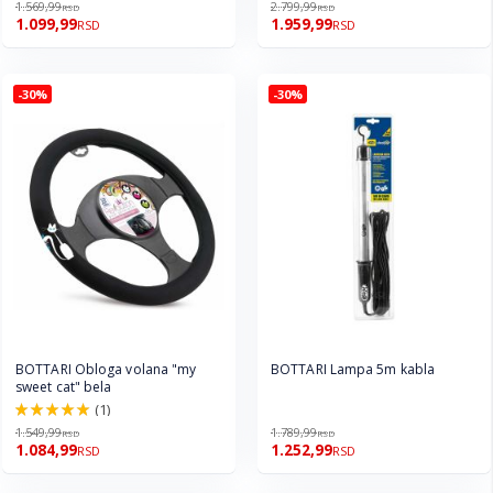
1.569,99
2.799,99
RSD
RSD
1.099,99
1.959,99
RSD
RSD
-30%
-30%
BOTTARI Obloga volana "my
BOTTARI Lampa 5m kabla
sweet cat" bela
(1)
100.0%
1.549,99
1.789,99
RSD
RSD
1.084,99
1.252,99
RSD
RSD