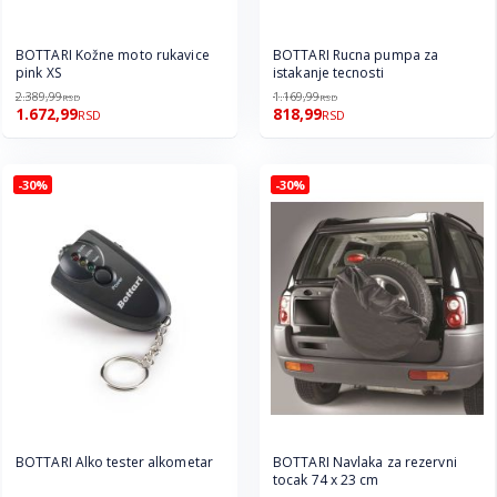
BOTTARI Kožne moto rukavice
BOTTARI Rucna pumpa za
pink XS
istakanje tecnosti
2.389,99
1.169,99
RSD
RSD
1.672,99
818,99
RSD
RSD
-30%
-30%
BOTTARI Alko tester alkometar
BOTTARI Navlaka za rezervni
tocak 74 x 23 cm