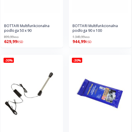
BOTTARI Multifunkcionalna
BOTTARI Multifunkcionalna
podloga 50 x 90
podloga 90 x 100
899,99
1.349,99
RSD
RSD
629,99
944,99
RSD
RSD
-30%
-30%