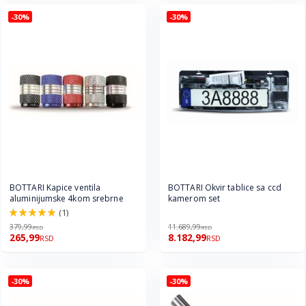
-30%
-30%
BOTTARI Kapice ventila
BOTTARI Okvir tablice sa ccd
aluminijumske 4kom srebrne
kamerom set
(1)
100.0%
379,99
11.689,99
RSD
RSD
265,99
8.182,99
RSD
RSD
-30%
-30%