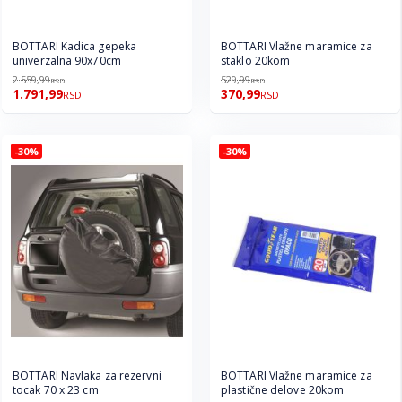
BOTTARI Kadica gepeka
BOTTARI Vlažne maramice za
univerzalna 90x70cm
staklo 20kom
2.559,99
529,99
RSD
RSD
1.791,99
370,99
RSD
RSD
-30%
-30%
BOTTARI Navlaka za rezervni
BOTTARI Vlažne maramice za
tocak 70 x 23 cm
plastične delove 20kom