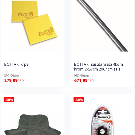
BOTTARI Krpa
BOTTARI Zaštita vrata 4kom
hrom 2x87cm 2X67cm sa s
399,99
959,99
RSD
RSD
279,99
671,99
RSD
RSD
-30%
-30%