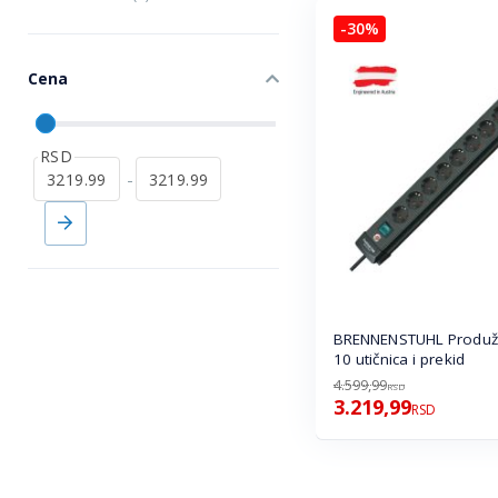
-30%
Cena
RSD
-
BRENNENSTUHL Produžn
10 utičnica i prekid
4.599,99
RSD
3.219,99
RSD