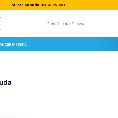
SUPer ponuda DO -60% ==>
Search
AKCIJE MESECA
nuda