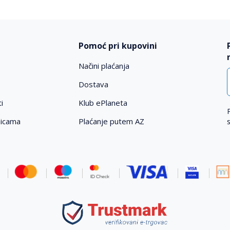
Pomoć pri kupovini
Načini plaćanja
Dostava
i
Klub ePlaneta
nicama
Plaćanje putem AZ