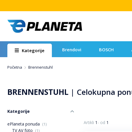
Brendovi
BOSCH
Kategorije
Početna
Brennenstuhl
BRENNENSTUHL
|
Celokupna po
Kategorije
Artikli
1
-
od
1
ePlaneta ponuda
(1)
TV AV foto
(1)