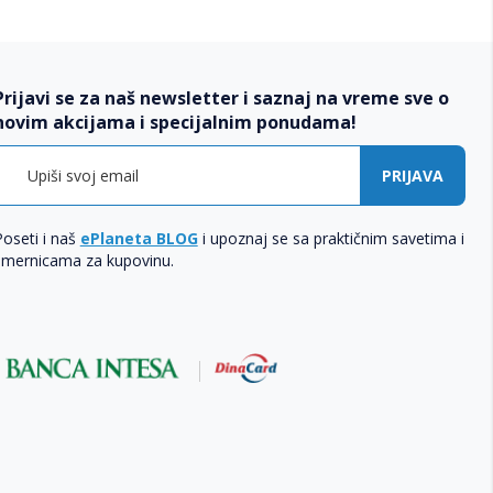
Prijavi se za naš newsletter i saznaj na vreme sve o
novim akcijama i specijalnim ponudama!
PRIJAVA
Poseti i naš
ePlaneta BLOG
i upoznaj se sa praktičnim savetima i
smernicama za kupovinu.