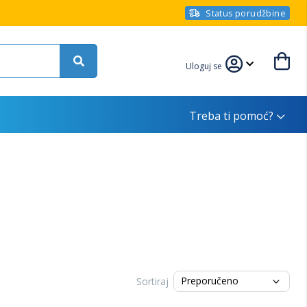
Status porudžbine
Uloguj se
Treba ti pomoć?
Sortiraj