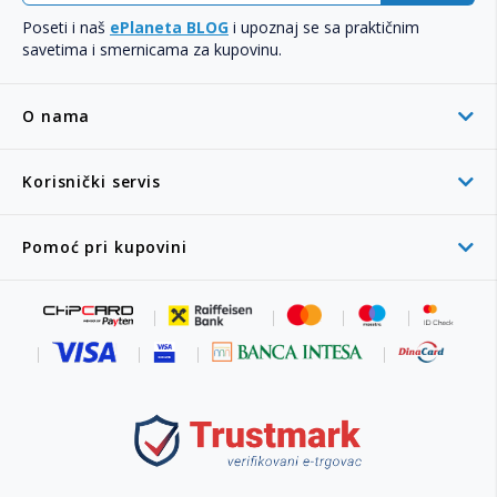
Poseti i naš
ePlaneta BLOG
i upoznaj se sa praktičnim
savetima i smernicama za kupovinu.
O nama
Korisnički servis
Pomoć pri kupovini