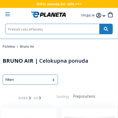
SUPer ponuda DO -60% ==>
Uloguj se
Početna
Bruno Air
BRUNO AIR
|
Celokupna ponuda
Filteri
Sortiraj
Artikli
3
-
od
3