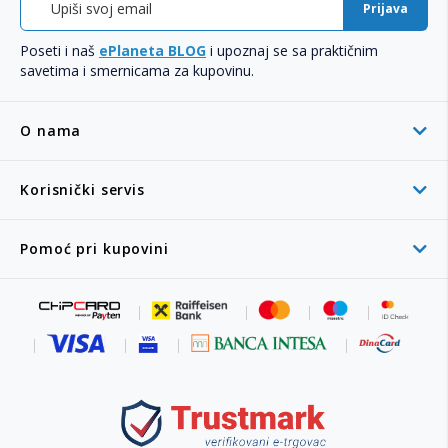
Prijava
Poseti i naš
ePlaneta BLOG
i upoznaj se sa praktičnim
savetima i smernicama za kupovinu.
O nama
Korisnički servis
Pomoć pri kupovini