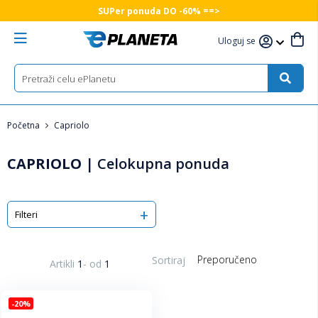
SUPer ponuda DO -60% ==>
Uloguj se
Početna
Capriolo
CAPRIOLO
|
Celokupna ponuda
Filteri
Sortiraj
Artikli
1
-
od
1
-20%