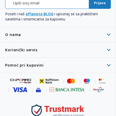
Prijava
Poseti i naš
ePlaneta BLOG
i upoznaj se sa praktičnim
savetima i smernicama za kupovinu.
O nama
Korisnički servis
Pomoć pri kupovini