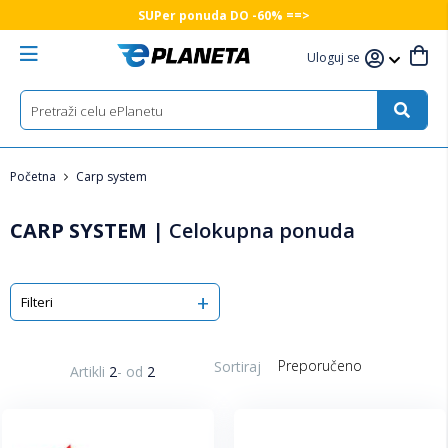
SUPer ponuda DO -60% ==>
Uloguj se
Početna
Carp system
CARP SYSTEM
|
Celokupna ponuda
Filteri
Sortiraj
Artikli
2
-
od
2