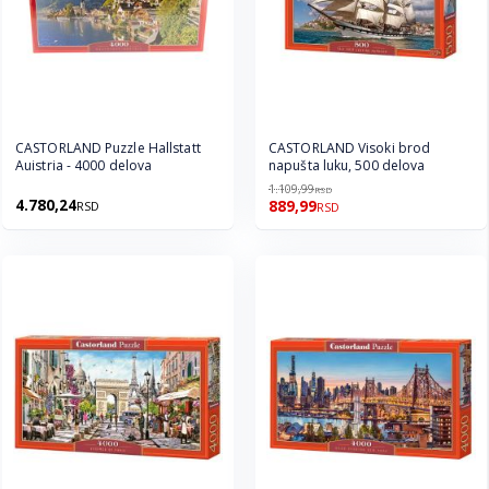
CASTORLAND Puzzle Hallstatt
CASTORLAND Visoki brod
Auistria - 4000 delova
napušta luku, 500 delova
1.109,99
RSD
4.780,24
889,99
RSD
RSD