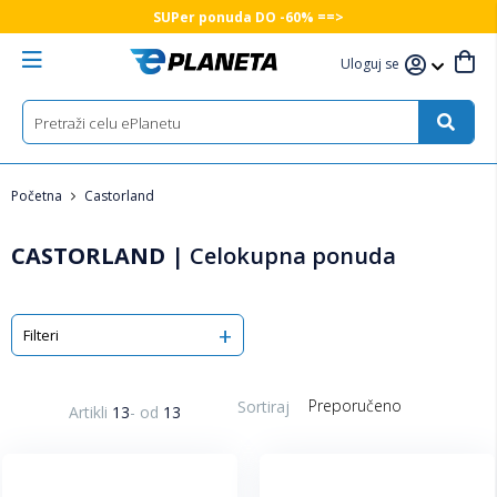
SUPer ponuda DO -60% ==>
Uloguj se
Početna
Castorland
CASTORLAND
|
Celokupna ponuda
Filteri
Sortiraj
Artikli
13
-
od
13