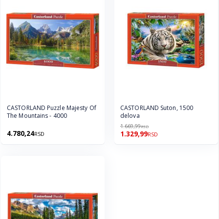
CASTORLAND Puzzle Majesty Of
CASTORLAND Suton, 1500
The Mountains - 4000
delova
1.669,99
RSD
4.780,24
1.329,99
RSD
RSD