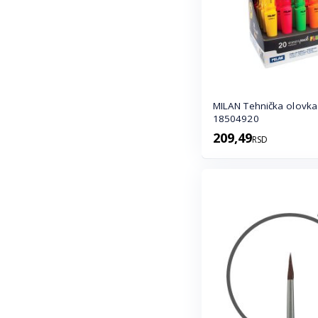
MILAN Tehnička olovka 1.3
18504920
209,49
RSD