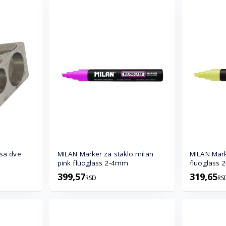
 sa dve
MILAN Marker za staklo milan
MILAN Marke
pink fluoglass 2-4mm
fluoglass
399,57
319,65
RSD
RS