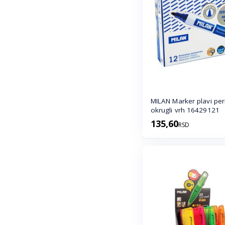
MILAN Marker plavi pe
okrugli vrh 16429121
135,60
RSD