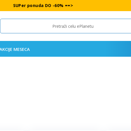
SUPer ponuda DO -60% ==>
Search
AKCIJE MESECA