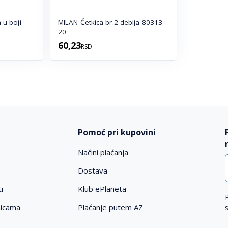
 u boji
MILAN Četkica br.2 deblja 80313
20
60,23
RSD
Pomoć pri kupovini
Načini plaćanja
Dostava
i
Klub ePlaneta
nicama
Plaćanje putem AZ