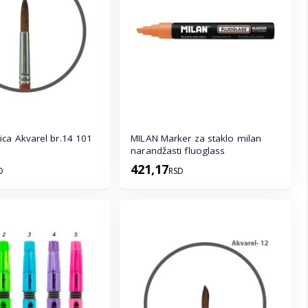
a Akvarel br.14 101
MILAN Marker za staklo milan
narandžasti fluoglass
421,17
D
RSD