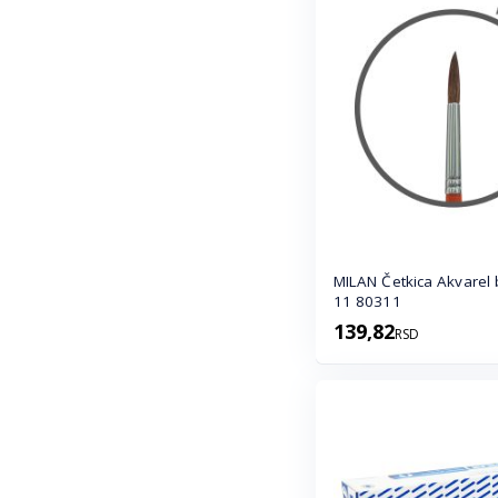
MILAN Četkica Akvarel br.
11 80311
139,82
RSD