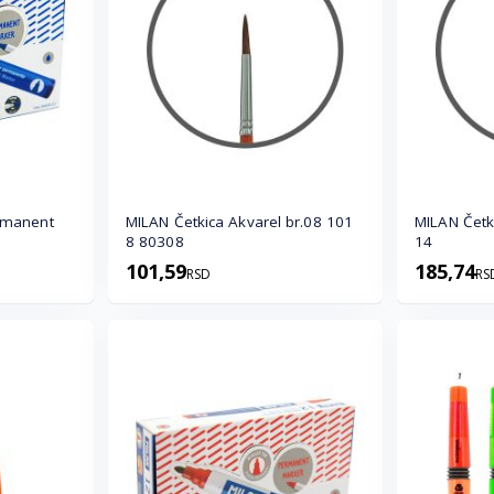
rmanent
MILAN Četkica Akvarel br.08 101
MILAN Četkic
8 80308
14
101,59
185,74
RSD
RS