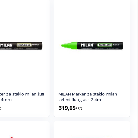
r za staklo milan žuti
MILAN Marker za staklo milan
 2-4mm
zeleni fluoglass 2-4m
319,65
D
RSD