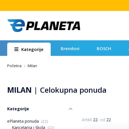
Brendovi
BOSCH
Kategorije
Početna
Milan
MILAN
|
Celokupna ponuda
Kategorije
Artikli
22
-
od
22
ePlaneta ponuda
(22)
Kancelarija i škola
(22)