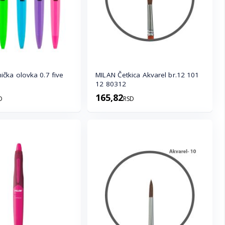
ička olovka 0.7 five
MILAN Četkica Akvarel br.12 101
12 80312
165,82
D
RSD