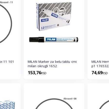
11 101
MILAN Marker za belu tablu crni
MILAN Hemi
milan okrugli 1652
p1 17653
153,76
74,69
RSD
RSD