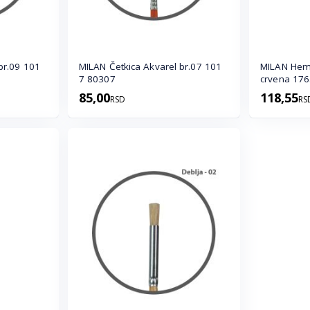
09 101
MILAN Četkica Akvarel br.07 101
MILAN Hemi
7 80307
crvena 17
85,00
118,55
RSD
RS