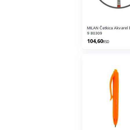
MILAN Četkica Akvarel br.
9 80309
104,60
RSD