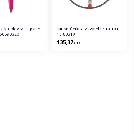
jska olovka Capsule
MILAN Četkica Akvarel br.10 101
656590320
10 80310
135,37
D
RSD