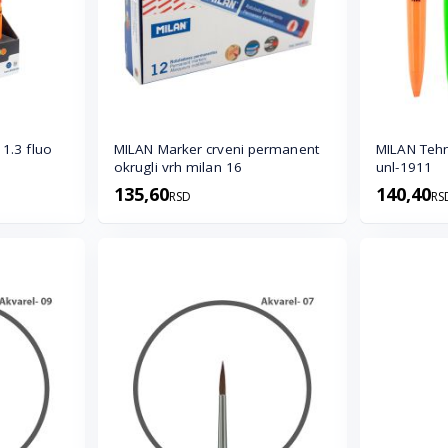
 fluo
MILAN Marker crveni permanent
MILAN Tehn
okrugli vrh milan 16
unl-1911
135,60
140,40
RSD
RS