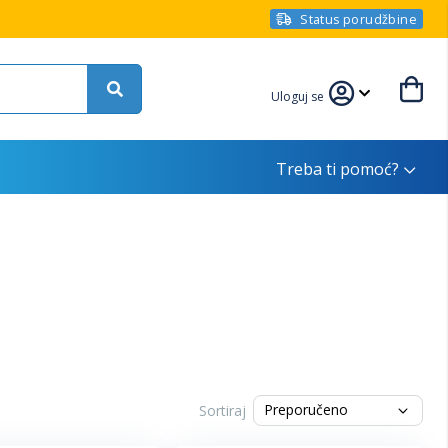
Status porudžbine
Uloguj se
Treba ti pomoć?
Sortiraj