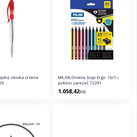
jska olovka crvena
MILAN Drvene boje Ergo 10/1 i
225
poklon zarezač 72291
1.058,42
RSD