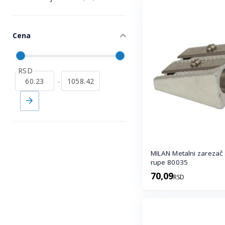
Cena
RSD
-
MILAN Metalni zarezač
rupe 80035
70,09
RSD