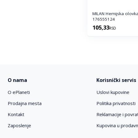
MILAN Hemijska olovka
176555124
105,33
RSD
O nama
Korisnički servis
O ePlaneti
Uslovi kupovine
Prodajna mesta
Politika privatnosti
Kontakt
Reklamacije i povrat
Zaposlenje
Kupovina u prodav