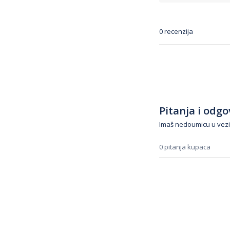
0 recenzija
Pitanja i odgov
Imaš nedoumicu u vezi
0 pitanja kupaca