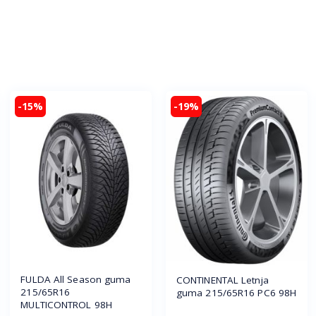
-15%
-19%
FULDA All Season guma
CONTINENTAL Letnja
215/65R16
guma 215/65R16 PC6 98H
MULTICONTROL 98H