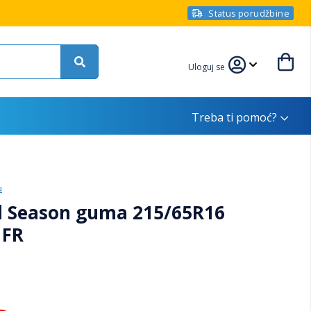
Status porudžbine
Uloguj se
Treba ti pomoć?
u
 Season guma 215/65R16
 FR