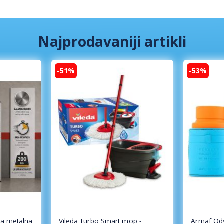
Najprodavaniji artikli
-51%
-53%
a metalna
Vileda Turbo Smart mop -
Armaf Od