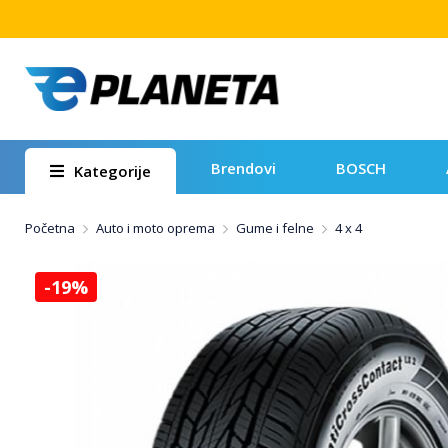
Brendovi
BOSCH
Kategorije
Početna
Auto i moto oprema
Gume i felne
4 x 4
-19%