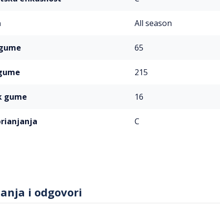
a
All season
a gume
65
a gume
215
ik gume
16
prianjanja
C
tanja i odgovori