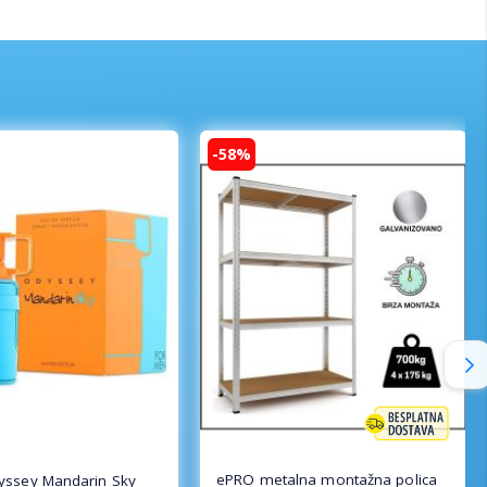
-58%
ePRO metalna montažna polica
yssey Mandarin Sky