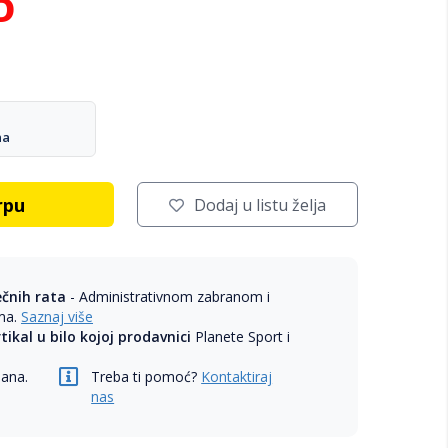
D
na
rpu
Dodaj u listu želja
ečnih rata
- Administrativnom zabranom i
ama.
Saznaj više
rtikal u bilo kojoj prodavnici
Planete Sport i
dana.
Treba ti pomoć?
Kontaktiraj
nas