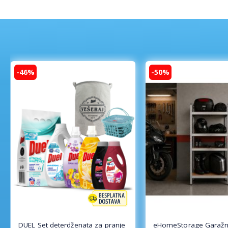
-46%
-50%
DUEL Set deterdženata za pranje
eHomeStorage Garažn