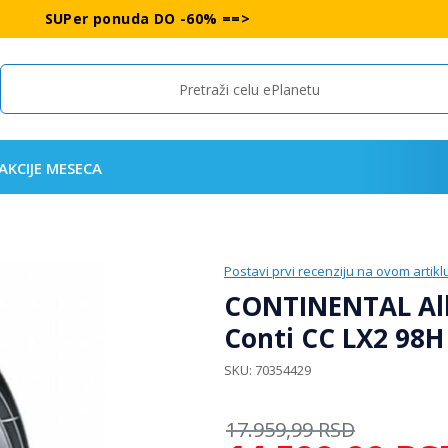
SUPer ponuda DO -60% ==>
Search
AKCIJE MESECA
Postavi prvi recenziju na ovom artikl
CONTINENTAL All
Conti CC LX2 98H
SKU
70354429
17.959,99
RSD