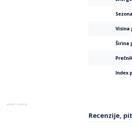
sezon
visin
širin
prečn
index 
Recenzije, pi