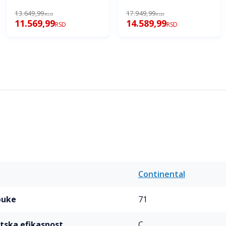
13.649,99
17.949,99
RSD
RSD
11.569,99
14.589,99
RSD
RSD
Continental
buke
71
etska efikasnost
C