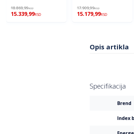
XL
18.869,99
17.909,99
RSD
RSD
15.339,99
15.179,99
RSD
RSD
Opis artikla
Specifikacija
Više
brend
informacija
index 
energ