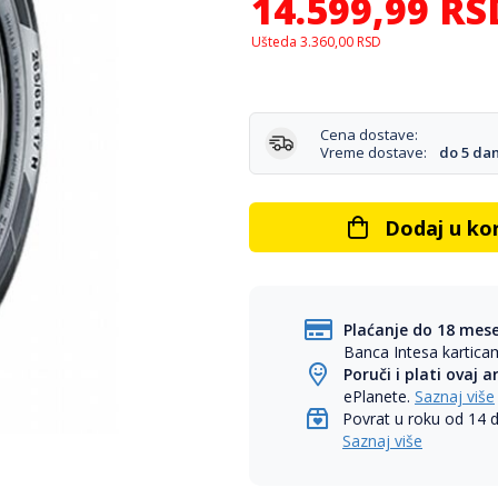
14.599,99
RS
Ušteda
3.360,00
RSD
Cena dostave:
Vreme dostave:
do 5 da
Dodaj u ko
Plaćanje do 18 mes
Banca Intesa kartic
Poruči i plati ovaj a
ePlanete.
Saznaj više
Povrat u roku od 14 
Saznaj više