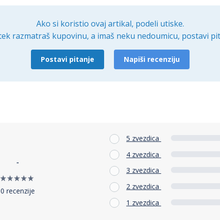
Ako si koristio ovaj artikal, podeli utiske.
tek razmatraš kupovinu, a imaš neku nedoumicu, postavi pit
Postavi pitanje
Napiši recenziju
5 zvezdica
4 zvezdica
-
3 zvezdica
2 zvezdica
0 recenzije
1 zvezdica