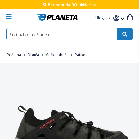
SUPer ponuda DO -60% ==>
Uloguj se
Početna
Obuća
Muška obuća
Patike