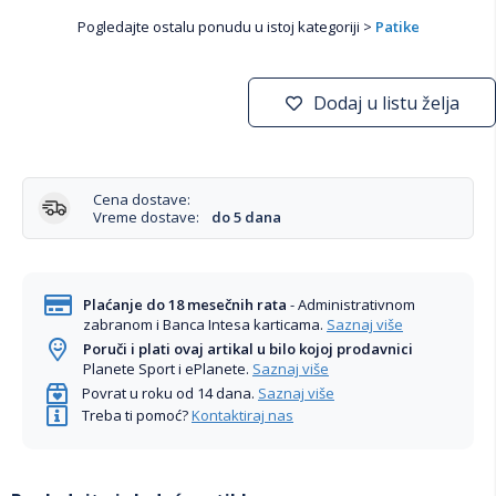
Pogledajte ostalu ponudu u istoj kategoriji >
Patike
Dodaj u listu želja
Cena dostave:
Vreme dostave:
do 5 dana
Plaćanje do 18 mesečnih rata
- Administrativnom
zabranom i Banca Intesa karticama.
Saznaj više
Poruči i plati ovaj artikal u bilo kojoj prodavnici
Planete Sport i ePlanete.
Saznaj više
Povrat u roku od 14 dana.
Saznaj više
Treba ti pomoć?
Kontaktiraj nas