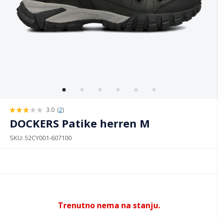
3.0
(
2
)
60%
DOCKERS Patike herren M
SKU
52CY001-607100
Trenutno nema na stanju.