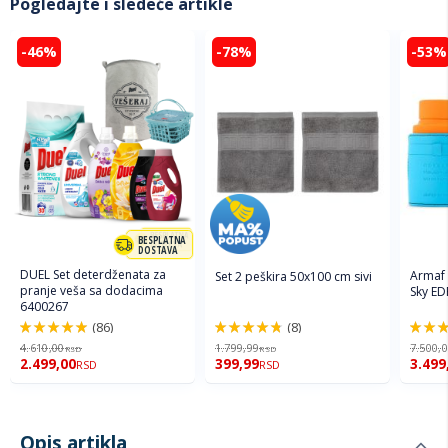
Pogledajte i sledeće artikle
-46%
-78%
-53%
BESPLATNA
DOSTAVA
DUEL Set deterdženata za
Armaf
Set 2 peškira 50x100 cm sivi
pranje veša sa dodacima
Sky ED
6400267
(86)
(8)
98%
96%
94%
4.610,00
1.799,99
7.500,
RSD
RSD
2.499,00
399,99
3.499
RSD
RSD
Opis artikla