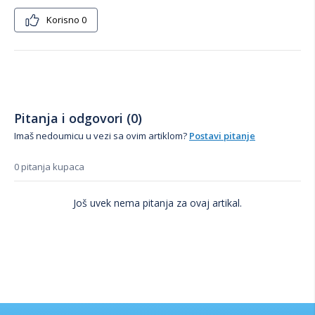
Korisno
0
Pitanja i odgovori (0)
Imaš nedoumicu u vezi sa ovim artiklom?
Postavi pitanje
0 pitanja kupaca
Još uvek nema pitanja za ovaj artikal.