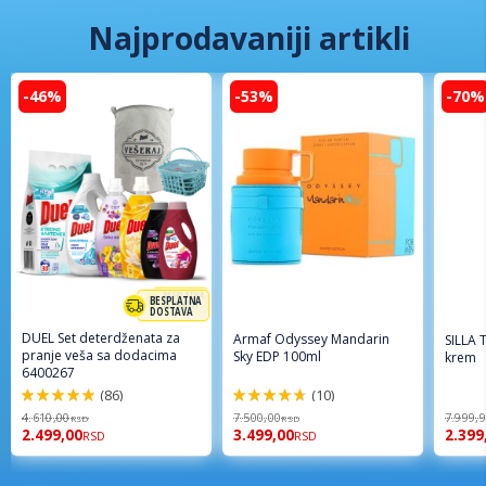
Najprodavaniji artikli
-46%
-53%
-70%
BESPLATNA
DOSTAVA
DUEL Set deterdženata za
Armaf Odyssey Mandarin
SILLA T
pranje veša sa dodacima
Sky EDP 100ml
krem
6400267
(86)
(10)
98%
94%
4.610,00
7.500,00
7.999,
RSD
RSD
2.499,00
3.499,00
2.399
RSD
RSD