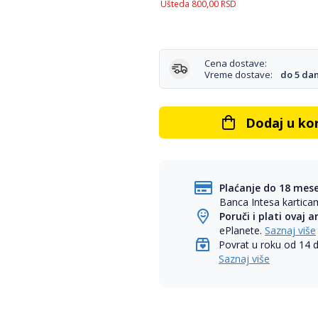
Ušteda
800,00
RSD
Cena dostave:
Vreme dostave:
do 5 da
Dodaj u ko
Plaćanje do 18 mes
Banca Intesa kartic
Poruči i plati ovaj a
ePlanete.
Saznaj više
Povrat u roku od 14 
Saznaj više