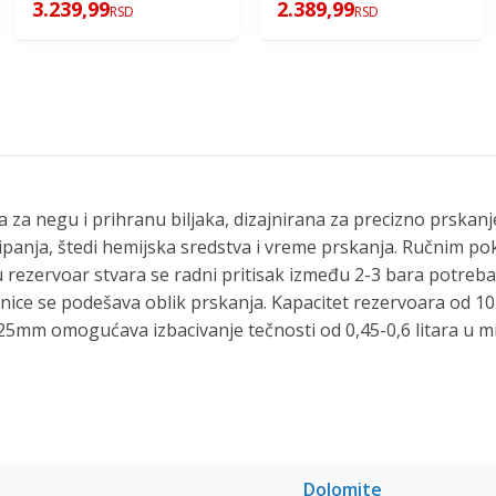
3.239,99
2.389,99
RSD
RSD
 za negu i prihranu biljaka, dizajnirana za precizno prskanje
sipanja, štedi hemijska sredstva i vreme prskanja. Ručnim p
rezervoar stvara se radni pritisak između 2-3 bara potreba
ce se podešava oblik prskanja. Kapacitet rezervoara od 10 l
5mm omogućava izbacivanje tečnosti od 0,45-0,6 litara u mi
Dolomite