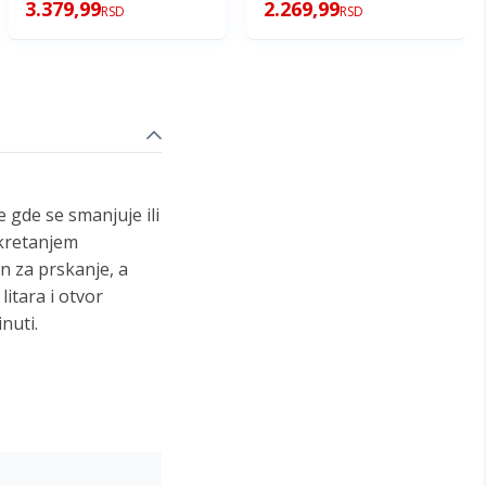
3.379,99
2.269,99
RSD
RSD
 gde se smanjuje ili
okretanjem
n za prskanje, a
itara i otvor
nuti.