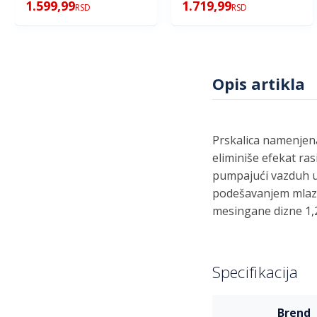
1.599,99
1.719,99
RSD
RSD
Opis artikla
Prskalica namenjena
eliminiše efekat ra
pumpajući vazduh u 
podešavanjem mlazni
mesingane dizne 1,2
Specifikacija
Više
brend