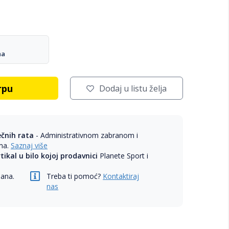
na
rpu
Dodaj u listu želja
ečnih rata
- Administrativnom zabranom i
ama.
Saznaj više
rtikal u bilo kojoj prodavnici
Planete Sport i
dana.
Treba ti pomoć?
Kontaktiraj
nas