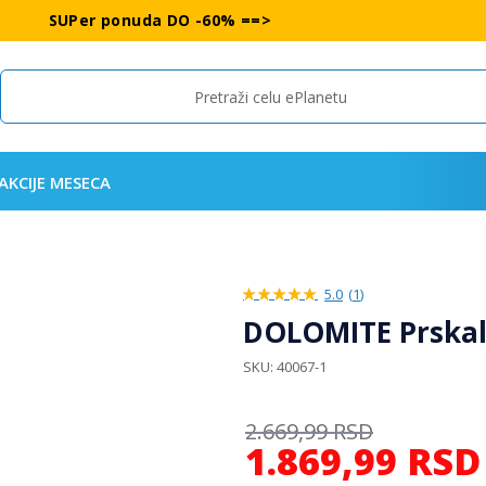
SUPer ponuda DO -60% ==>
Search
AKCIJE MESECA
5.0
(
1
)
100%
DOLOMITE Prskal
SKU
40067-1
2.669,99
RSD
1.869,99
RSD