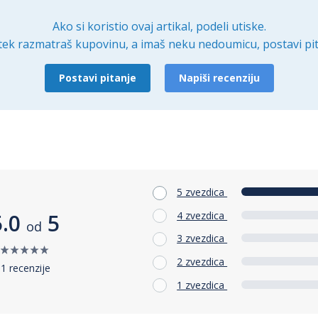
Ako si koristio ovaj artikal, podeli utiske.
tek razmatraš kupovinu, a imaš neku nedoumicu, postavi pit
Postavi pitanje
Napiši recenziju
5 zvezdica
4 zvezdica
5.0
5
od
3 zvezdica
2 zvezdica
1 recenzije
1 zvezdica