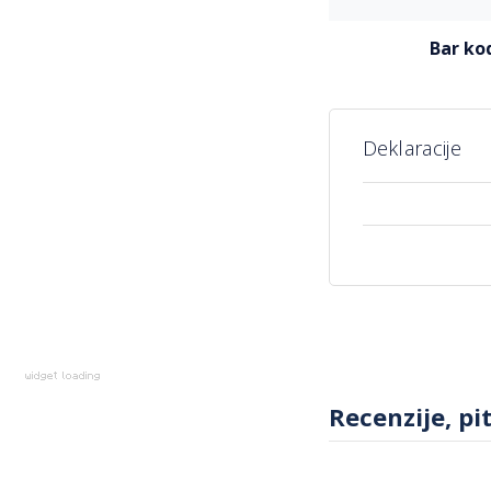
informacija
bar ko
Deklaracije
Više
informacija
Recenzije, pi