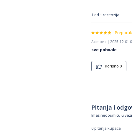
1 od 1 recenzija
Preporuk
Acimovic | 2025-12-01 0
sve pohvale
Korisno
0
Pitanja i odgov
Imaš nedoumicu u vezi
0 pitanja kupaca