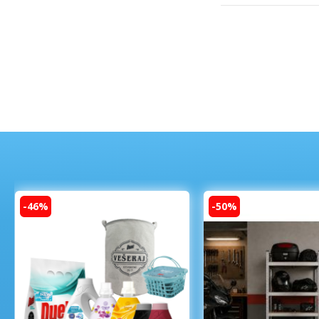
-46%
-50%