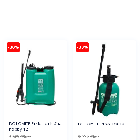
-30%
-30%
DOLOMITE Prskalica leđna
DOLOMITE Prskalica 10
hobby 12
4.629,99
3.419,99
RSD
RSD