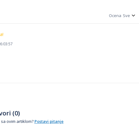
Ocena
a!
6:03:57
ori (0)
 sa ovim artiklom?
Postavi pitanje