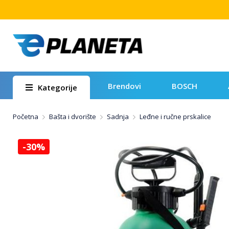
Brendovi
BOSCH
Kategorije
Početna
Bašta i dvorište
Sadnja
Leđne i ručne prskalice
-30%