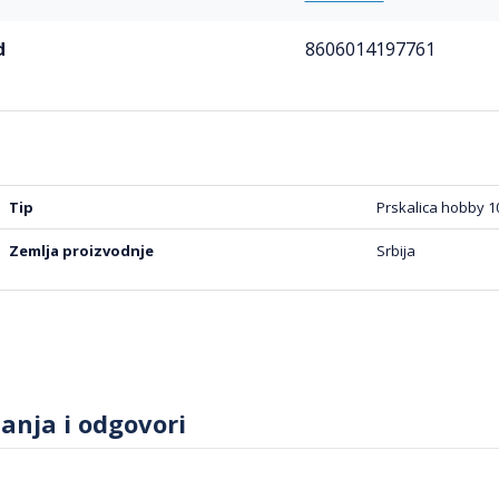
d
8606014197761
tip
Prskalica hobby 10
zemlja proizvodnje
Srbija
tanja i odgovori