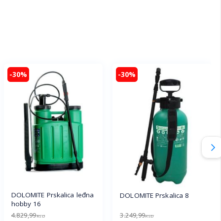
-30%
-30%
DOLOMITE Prskalica leđna
DOLOMITE Prskalica 8
hobby 16
4.829,99
3.249,99
RSD
RSD