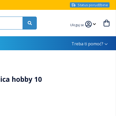
Status porudžbine
Uloguj se
Treba ti pomoć?
ica hobby 10