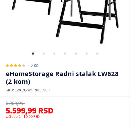
4.0
(
5
)
80%
eHomeStorage Radni stalak LW628
(2 kom)
SKU
LW628-WORKBENCH
8.009,99
5.599,99
RSD
Ušteda
2.410,00
RSD