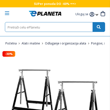
SUPer ponuda DO -60% ==>
Uloguj se
Početna
Alati i mašine
Odlaganje i organizacija alata
Pongovi, stolo
-30%