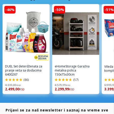
-46%
-50%
-51%
DUEL Set deterdženata za
eHomeStorage Garažna
Vileda
pranje veša sa dodacima
metalna polica
komple
6400267
150x75x30cm
(86)
(57)
98%
96%
92%
4.610,00
4.579,99
6.999,
RSD
RSD
2.499,00
2.299,99
3.399
RSD
RSD
Prijavi se za naš newsletter i saznaj na vreme sve