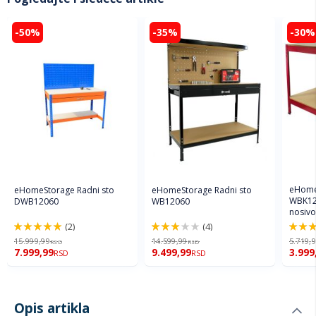
-50%
-35%
-30%
eHome
eHomeStorage Radni sto
eHomeStorage Radni sto
WBK12
DWB12060
WB12060
nosivos
(2)
(4)
100%
60%
100%
15.999,99
14.599,99
5.719,
RSD
RSD
7.999,99
9.499,99
3.999
RSD
RSD
Opis artikla