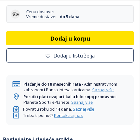
Cena dostave:
Vreme dostave:
do 5 dana
Dodaj u korpu
Dodaj u listu želja
Plaćanje do 18 mesečnih rata
- Administrativnom
zabranom i Banca Intesa karticama.
Saznaj više
Poruči i plati ovaj artikal u bilo kojoj prodavnici
Planete Sport i ePlanete.
Saznaj više
Povrat u roku od 14 dana.
Saznaj više
Treba ti pomoć?
Kontaktiraj nas
Pogledajte i sledeće artikle