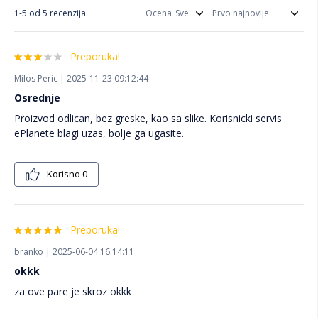
1-5 od 5 recenzija
Ocena
Preporuka!
Milos Peric | 2025-11-23 09:12:44
Osrednje
Proizvod odlican, bez greske, kao sa slike. Korisnicki servis
ePlanete blagi uzas, bolje ga ugasite.
Korisno
0
Preporuka!
branko | 2025-06-04 16:14:11
okkk
za ove pare je skroz okkk