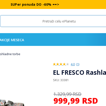
SUPer ponuda DO -60% ==>
Search
AKCIJE MESECA
rashladne torbe
4.0
(
1
)
80%
EL FRESCO Rashla
SKU
33381
1.329,99
RSD
999,99
RSD