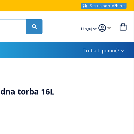
Status porudžbine
Uloguj se
Treba ti pomoć?
dna torba 16L