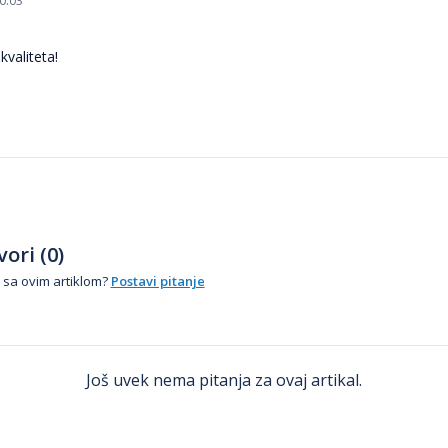
0:03
kvaliteta!
ori (0)
 sa ovim artiklom?
Postavi pitanje
Još uvek nema pitanja za ovaj artikal.