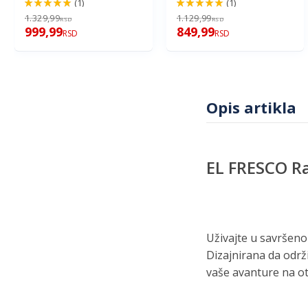
(1)
(1)
100%
100%
1.329,99
1.129,99
RSD
RSD
999,99
849,99
RSD
RSD
Opis artikla
EL FRESCO R
Uživajte u savršeno
Dizajnirana da održi
vaše avanture na o