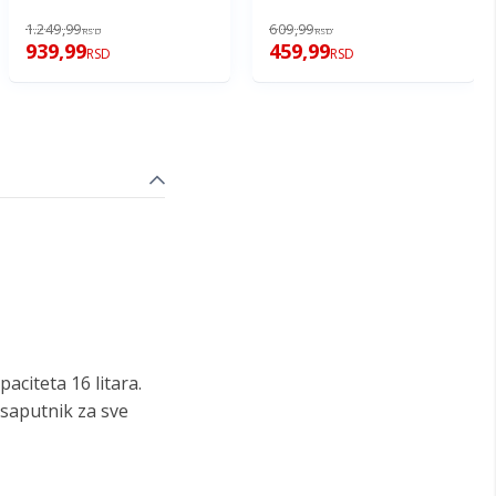
1.249,99
609,99
RSD
RSD
939,99
459,99
RSD
RSD
aciteta 16 litara.
 saputnik za sve