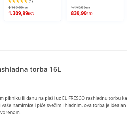
(1)
100%
1.739,99
1.119,99
RSD
RSD
1.309,99
839,99
RSD
RSD
ashladna torba 16L
m pikniku ili danu na plaži uz EL FRESCO rashladnu torbu kap
 vaše namirnice i piće svežim i hladnim, ova torba je idealan
tvorenom.