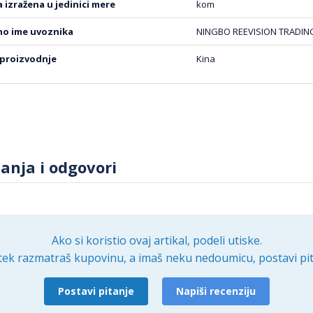
na izražena u jedinici mere
kom
ete.
vno ime uvoznika
NINGBO REEVISION TRADING
 proizvodnje
Kina
d aluminijumske folije
obložena je aluminijumskom folijom, koja dodatno poboljša
tanja i odgovori
enzije unutrašnjosti su 33x22x24 cm, što pruža dovoljno pro
jumska folija je jednostavna za čišćenje, što održavanje torb
Ako si koristio ovaj artikal, podeli utiske.
tek razmatraš kupovinu, a imaš neku nedoumicu, postavi pit
 prenosivost
Postavi pitanje
Napiši recenziju