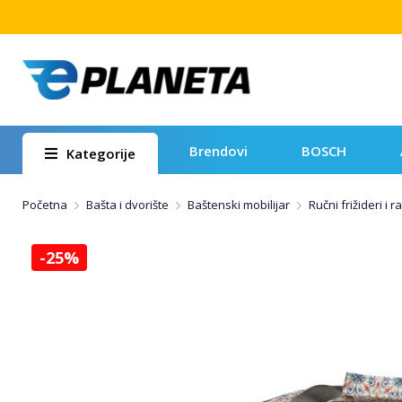
Brendovi
BOSCH
Kategorije
Početna
Bašta i dvorište
Baštenski mobilijar
Ručni frižideri i 
-25%