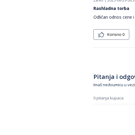
Žarko | 2025-08-29 06:3
Rashladna torba
Odličan odnos cene i 
Korisno
0
Pitanja i odgov
Imaš nedoumicu u vezi
0 pitanja kupaca