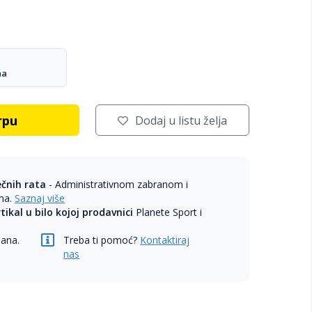
na
rpu
Dodaj u listu želja
ečnih rata
- Administrativnom zabranom i
ama.
Saznaj više
rtikal u bilo kojoj prodavnici
Planete Sport i
dana.
Treba ti pomoć?
Kontaktiraj
nas