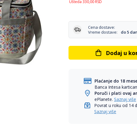
Ušteda
330,00
RSD
Cena dostave:
Vreme dostave:
do 5 da
Dodaj u ko
Plaćanje do 18 mes
Banca Intesa kartic
Poruči i plati ovaj a
ePlanete.
Saznaj više
Povrat u roku od 14 
Saznaj više