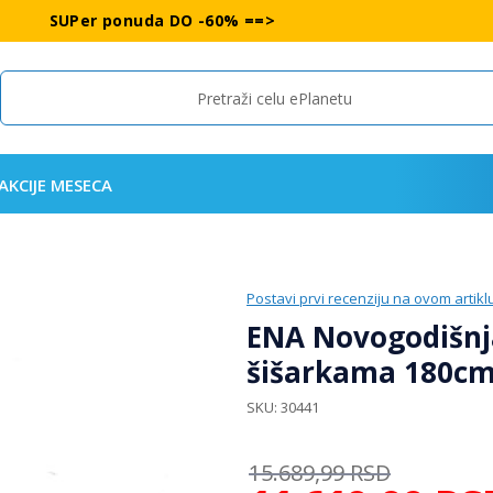
SUPer ponuda DO -60% ==>
Search
AKCIJE MESECA
Postavi prvi recenziju na ovom artikl
ENA Novogodišnja
šišarkama 180c
SKU
30441
15.689,99
RSD