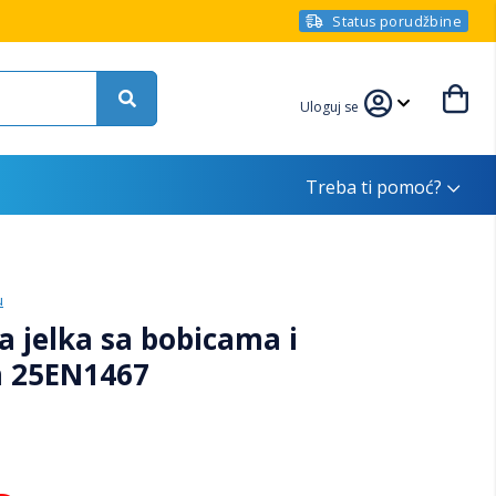
Status porudžbine
Uloguj se
Treba ti pomoć?
u
 jelka sa bobicama i
m 25EN1467