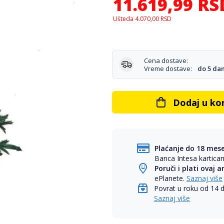
11.619,99
RS
Ušteda
4.070,00
RSD
Cena dostave:
Vreme dostave:
do 5 da
Dodaj u ko
Plaćanje do 18 mes
Banca Intesa kartic
Poruči i plati ovaj a
ePlanete.
Saznaj više
Povrat u roku od 14 
Saznaj više