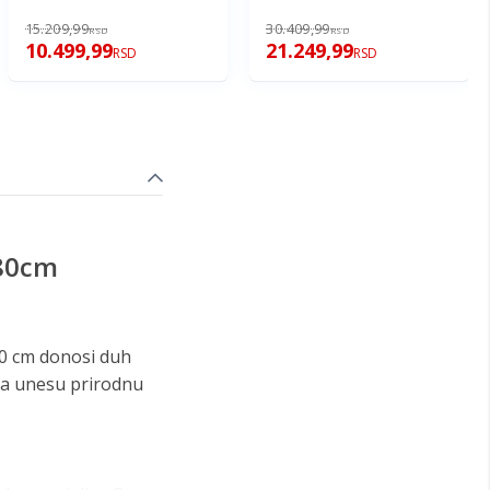
150cm
210cm
15.209,99
30.409,99
RSD
RSD
10.499,99
21.249,99
RSD
RSD
180cm
80 cm donosi duh
 da unesu prirodnu