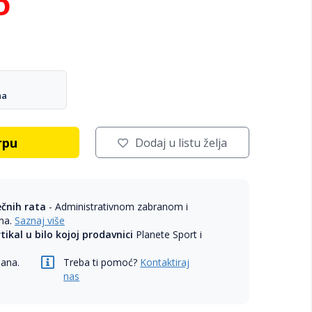
D
na
rpu
Dodaj u listu želja
ečnih rata
- Administrativnom zabranom i
ama.
Saznaj više
rtikal u bilo kojoj prodavnici
Planete Sport i
dana.
Treba ti pomoć?
Kontaktiraj
nas