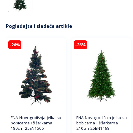
Pogledajte i sledeće artikle
-26%
-26%
ENA Novogodišnja jelka sa
ENA Novogodišnja jelka sa
bobicama i šišarkama
bobicama i šišarkama
180cm 25EN1505
210cm 25EN1468