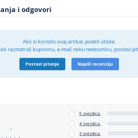
tanja i odgovori
lka sa bobicama i šišarkama visine 180 cm je savršen spoj e
ološke svesti. Unesite duh praznika u svoj dom i uživajte u top
ka vaši praznici budu ispunjeni radošću i magijom uz ENA jel
Ako si koristio ovaj artikal, podeli utiske.
tek razmatraš kupovinu, a imaš neku nedoumicu, postavi pit
Postavi pitanje
Napiši recenziju
5 zvezdica
4 zvezdica
-
3 zvezdica