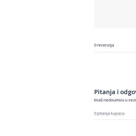
0 recenzija
Pitanja i odgov
Imaš nedoumicu u vezi
0 pitanja kupaca