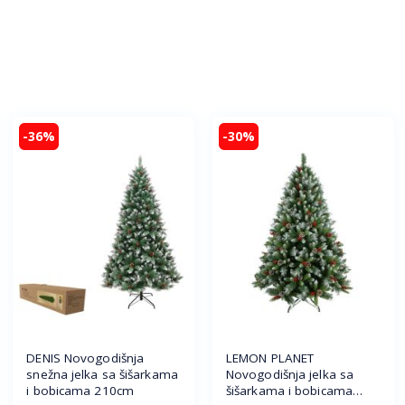
-36%
-30%
DENIS Novogodišnja
LEMON PLANET
snežna jelka sa šišarkama
Novogodišnja jelka sa
i bobicama 210cm
šišarkama i bobicama