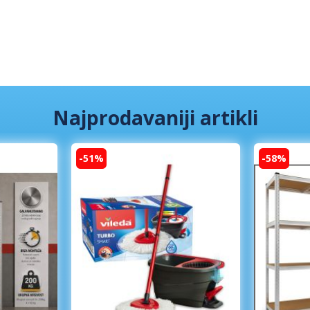
Najprodavaniji artikli
-51%
-58%