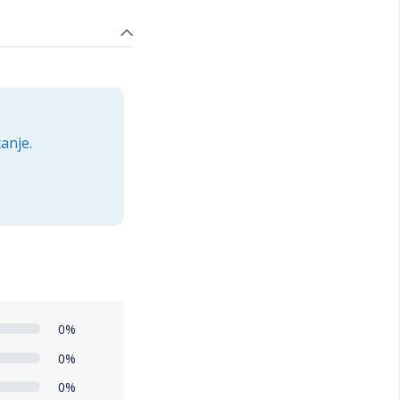
stetike,
lini i lepoti koju
ku.
anje.
0%
0%
0%