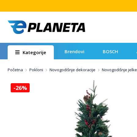
Brendovi
BOSCH
Kategorije
Početna
Pokloni
Novogodišnje dekoracije
Novogodišnje jelke
-26%