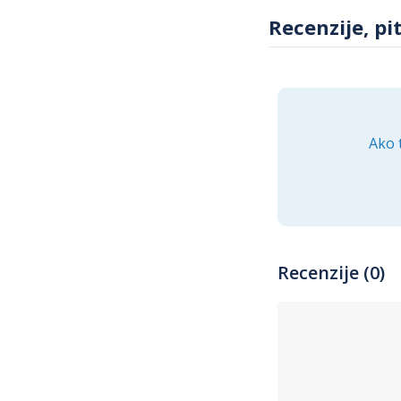
porodicu i okolinu.
Recenzije, pi
Zaključak
ENA Novogodišnja je
funkcionalnosti i ek
ova jelka pruža. Ne
Ako 
Recenzije (0)