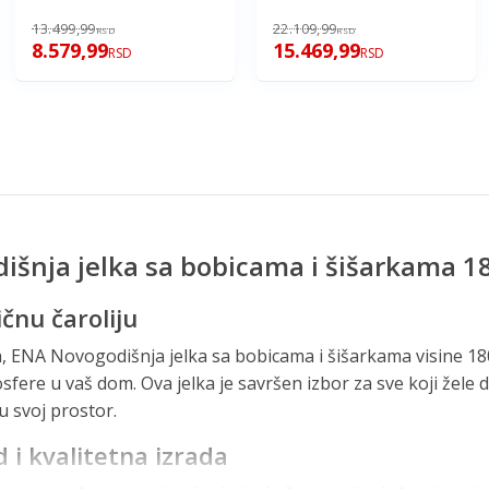
180cm
13.499,99
22.109,99
RSD
RSD
8.579,99
15.469,99
RSD
RSD
išnja jelka sa bobicama i šišarkama 
čnu čaroliju
, ENA Novogodišnja jelka sa bobicama i šišarkama visine 1
sfere u vaš dom. Ova jelka je savršen izbor za sve koji žele
 u svoj prostor.
d i kvalitetna izrada