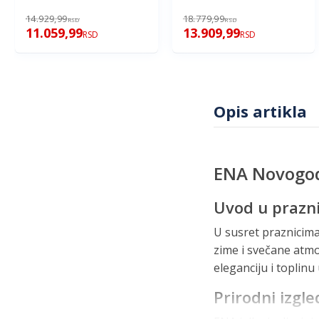
14.929,99
18.779,99
RSD
RSD
11.059,99
13.909,99
RSD
RSD
Opis artikla
ENA Novogod
Uvod u prazni
U susret praznicima
zime i svečane atmo
eleganciju i toplinu
Prirodni izgle