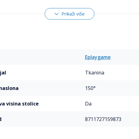
 noge
7kg
Prikaži više
 cm
ost: do 120kg
Eplaygame
jal
Tkanina
 naslona
150°
va visina stolice
Da
d
8711727159873