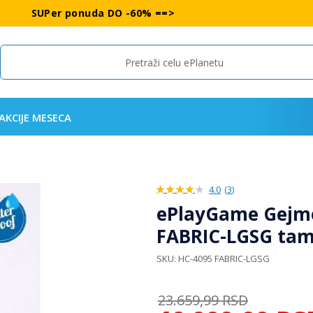
SUPer ponuda DO -60% ==>
Search
AKCIJE MESECA
4.0
(
3
)
80%
ePlayGame Gejme
FABRIC-LGSG tam
SKU
HC-4095 FABRIC-LGSG
23.659,99
RSD