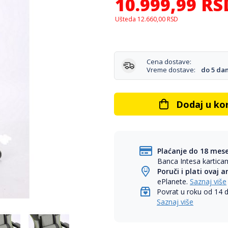
10.999,99
RS
Ušteda
12.660,00
RSD
Cena dostave:
Vreme dostave:
do 5 da
Dodaj u ko
Plaćanje do 18 mes
Banca Intesa kartic
Poruči i plati ovaj a
ePlanete.
Saznaj više
Povrat u roku od 14 
Saznaj više