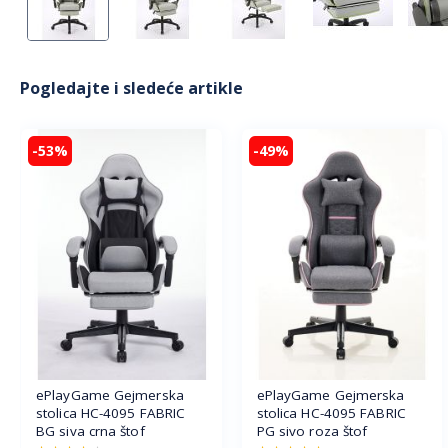
Pogledajte i sledeće artikle
-53%
-49%
ePlayGame Gejmerska
ePlayGame Gejmerska
stolica HC-4095 FABRIC
stolica HC-4095 FABRIC
BG siva crna štof
PG sivo roza štof