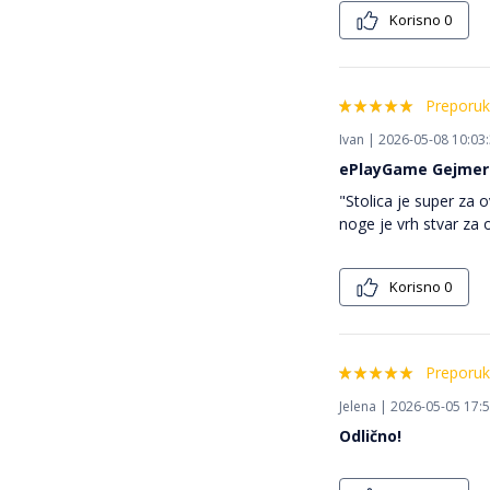
Korisno
0
Preporuk
Ivan | 2026-05-08 10:03
ePlayGame Gejmers
"Stolica je super za 
noge je vrh stvar za 
Korisno
0
Preporuk
Jelena | 2026-05-05 17:
Odlično!