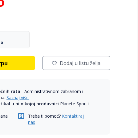
D
na
rpu
Dodaj u listu želja
ečnih rata
- Administrativnom zabranom i
ama.
Saznaj više
rtikal u bilo kojoj prodavnici
Planete Sport i
dana.
Treba ti pomoć?
Kontaktiraj
nas