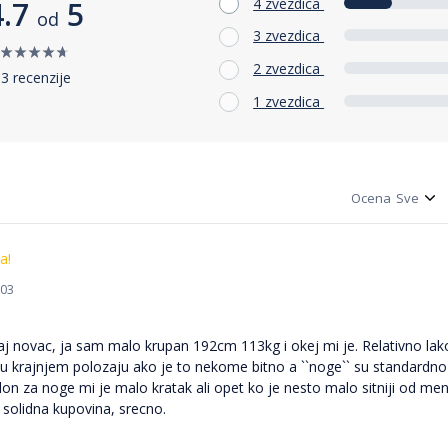
4 zvezdica
4.7
5
od
3 zvezdica
2 zvezdica
3 recenzije
1 zvezdica
Ocena
a!
:03
aj novac, ja sam malo krupan 192cm 113kg i okej mi je. Relativno lak
 u krajnjem polozaju ako je to nekome bitno a ``noge`` su standardno p
lon za noge mi je malo kratak ali opet ko je nesto malo sitniji od m
solidna kupovina, srecno.