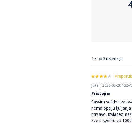
1-3 od 3 recenzija
Preporuk
JuRa | 2026-05-20 13:54
Pristojna
Sasvim solidna za ov
nema opciju ljuljanja
mrsavo. Izvlaceci nas
Sve u svemu za 100e 