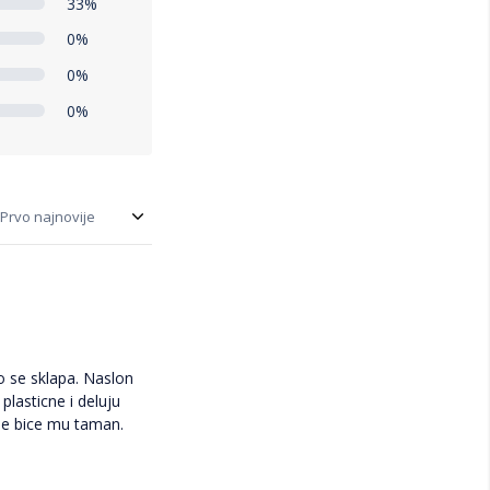
33%
0%
0%
0%
o se sklapa. Naslon
lasticne i deluju
ene bice mu taman.