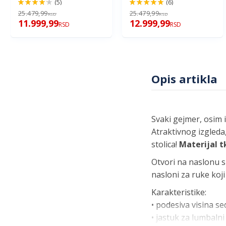
(5)
(6)
84%
100%
25.479,99
25.479,99
RSD
RSD
11.999,99
12.999,99
RSD
RSD
Opis artikla
Svaki gejmer, osim i
Atraktivnog izgleda
stolica!
Materijal t
Otvori na naslonu s
nasloni za ruke ko
Karakteristike:
• podesiva visina se
• jastuk za lumbalni