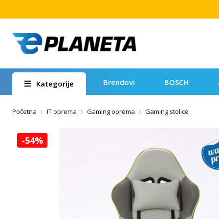
Brendovi
BOSCH
Kategorije
Početna
IT oprema
Gaming oprema
Gaming stolice
-54%