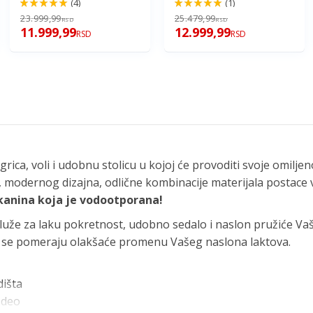
(4)
(1)
100%
100%
23.999,99
25.479,99
RSD
RSD
11.999,99
12.999,99
RSD
RSD
grica, voli i udobnu stolicu u kojoj će provoditi svoje omilje
, modernog dizajna, odlične kombinacije materijala postace
kanina koja je vodootporana!
luže za laku pokretnost, udobno sedalo i naslon pružiće Va
ji se pomeraju olakšaće promenu Vašeg naslona laktova.
dišta
 deo