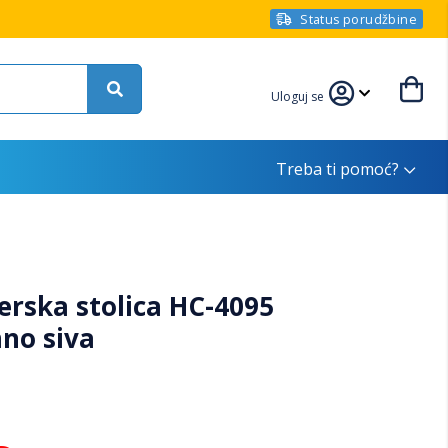
Status porudžbine
Uloguj se
Treba ti pomoć?
rska stolica HC-4095
no siva