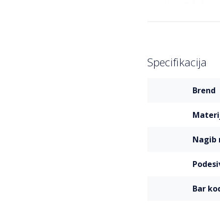
• podesivi držač za
• težina stolice: 17,
• visina: 117cm-127
• širina: 58cm
• maksimalna nosiv
Specifikacija
Više
brend
informacija
materi
nagib
podesi
bar ko