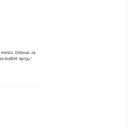
om mestu. Oslonac za
za budžet opciju."