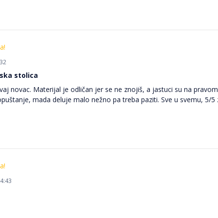
a!
:32
ka stolica
ovaj novac. Materijal je odličan jer se ne znojiš, a jastuci su na prav
opuštanje, mada deluje malo nežno pa treba paziti. Sve u svemu, 5/5 
a!
54:43