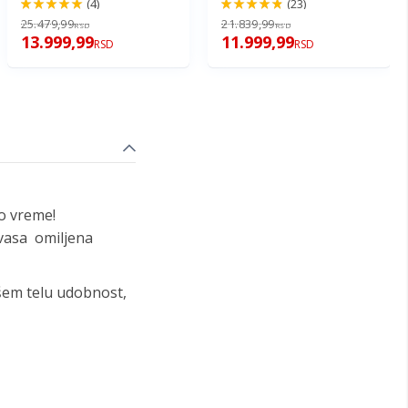
(4)
(23)
100%
96%
25.479,99
21.839,99
RSD
RSD
13.999,99
11.999,99
RSD
RSD
no vreme!
 vasa omiljena
šem telu udobnost,