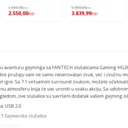
3.650,00
5.690,00
RSD
RSD
2.550,00
3.839,99
RSD
RSD
nu avanturu gejminga sa FANTECH slušalicama Gaming HG2
ice pružaju vam ne samo neverovatan zvuk, već i zvučnu ime
t igre. Sa 7.1 virtuelnim surround zvukom, možete očekivati
nu atmosferu koja će vas uroniti u svaku akciju. Sa udobnim
gledom, ove slušalice su savršeni dodatak vašem gejming is
a: USB 2.0
7.1 Gejmerske slušalice
ika: 50 mm