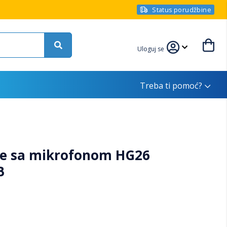
Status porudžbine
Uloguj se
Treba ti pomoć?
ce sa mikrofonom HG26
B