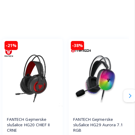
-21%
-38%
FANTECH Gejmerske
FANTECH Gejmerske
slušalice HG20 CHIEF II
slušalice HG29 Aurora 7.1
CRNE
RGB