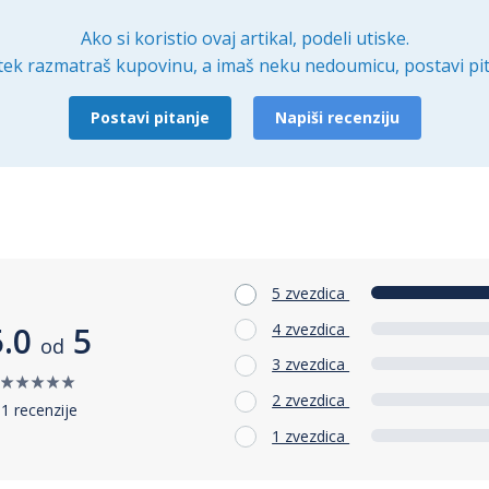
Ako si koristio ovaj artikal, podeli utiske.
tek razmatraš kupovinu, a imaš neku nedoumicu, postavi pit
Postavi pitanje
Napiši recenziju
5 zvezdica
4 zvezdica
5.0
5
od
3 zvezdica
2 zvezdica
1 recenzije
1 zvezdica