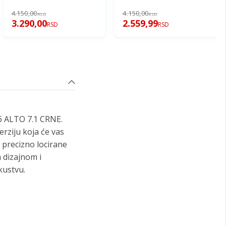
4.150,00
4.150,00
RSD
RSD
3.290,00
2.559,99
RSD
RSD
6 ALTO 7.1 CRNE.
rziju koja će vas
 precizno locirane
 dizajnom i
kustvu.