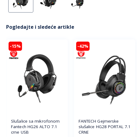
Pogledajte i sledeće artikle
-15%
-42%
Slušalice sa mikrofonom
FANTECH Gejmerske
Fantech HG26 ALTO 7.1
slušalice HG28 PORTAL 7.1
crne USB
CRNE