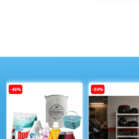
-46%
-50%