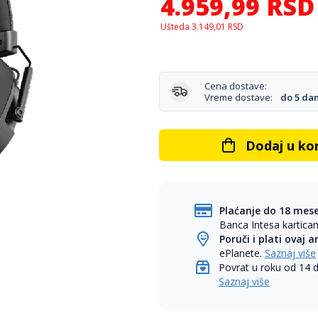
4.959,99
RSD
Ušteda
3.149,01
RSD
Cena dostave:
Vreme dostave:
do 5 da
Dodaj u ko
Plaćanje do 18 mes
Banca Intesa kartic
Poruči i plati ovaj a
ePlanete.
Saznaj više
Povrat u roku od 14 
Saznaj više