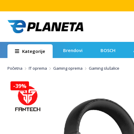
Brendovi
BOSCH
Kategorije
Početna
IT oprema
Gaming oprema
Gaming slušalice
-39%