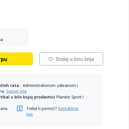
na
rpu
Dodaj u listu želja
ečnih rata
- Administrativnom zabranom i
ama.
Saznaj više
rtikal u bilo kojoj prodavnici
Planete Sport i
dana.
Treba ti pomoć?
Kontaktiraj
nas