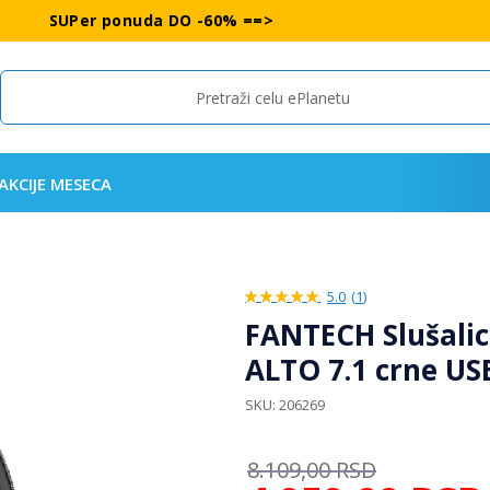
SUPer ponuda DO -60% ==>
Search
AKCIJE MESECA
5.0
(
1
)
100%
FANTECH Slušali
ALTO 7.1 crne US
SKU
206269
8.109,00
RSD