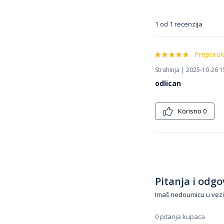
1 od 1 recenzija
Preporuk
Strahinja | 2025-10-26 1
odlican
Korisno
0
Pitanja i odgov
Imaš nedoumicu u vezi
0 pitanja kupaca