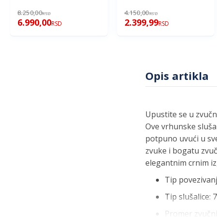
8.250,00
4.150,00
RSD
RSD
6.990,00
2.399,99
RSD
RSD
Opis artikla
Upustite se u zvuč
Ove vrhunske slušal
potpuno uvući u sve
zvuke i bogatu zvuč
elegantnim crnim iz
Tip povezivanj
Tip slušalice: 
Promer zvučn