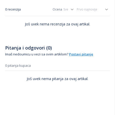
0 recenzija
Ocena
Još uvek nema recenzija za ovaj artikal.
Pitanja i odgovori (0)
Imaš nedoumicu u vezi sa ovim artiklom?
Postavi pitanje
0 pitanja kupaca
Još uvek nema pitanja za ovaj artikal.