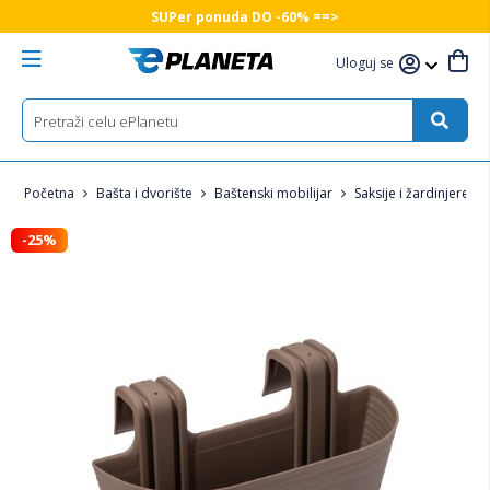
SUPer ponuda DO -60% ==>
Uloguj se
Početna
Bašta i dvorište
Baštenski mobilijar
Saksije i žardinjere
-25%