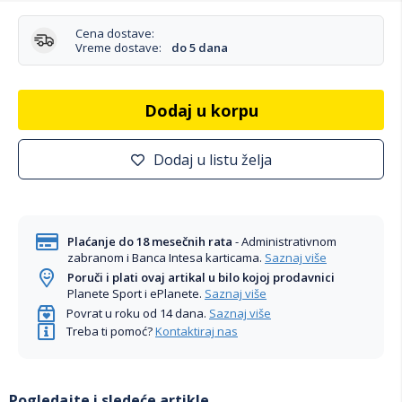
Cena dostave:
Vreme dostave:
do 5 dana
Dodaj u korpu
Dodaj u listu želja
Plaćanje do 18 mesečnih rata
- Administrativnom
zabranom i Banca Intesa karticama.
Saznaj više
Poruči i plati ovaj artikal u bilo kojoj prodavnici
Planete Sport i ePlanete.
Saznaj više
Povrat u roku od 14 dana.
Saznaj više
Treba ti pomoć?
Kontaktiraj nas
Pogledajte i sledeće artikle