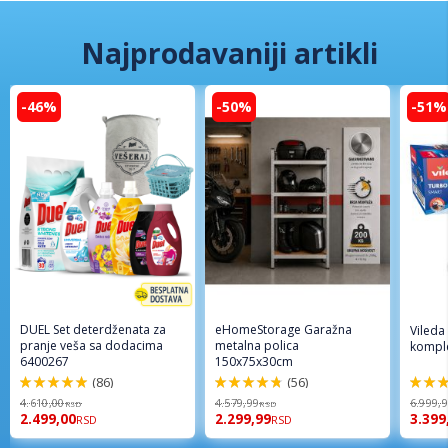
Najprodavaniji artikli
-46%
-50%
-51%
DUEL Set deterdženata za
eHomeStorage Garažna
Vileda
pranje veša sa dodacima
metalna polica
komple
6400267
150x75x30cm
(86)
(56)
98%
96%
92%
4.610,00
4.579,99
6.999,
RSD
RSD
2.499,00
2.299,99
3.399
RSD
RSD