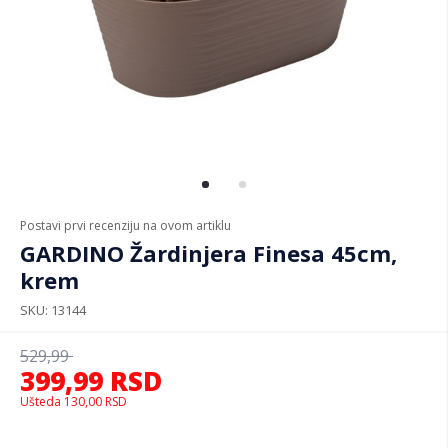
Postavi prvi recenziju na ovom artiklu
GARDINO Žardinjera Finesa 45cm,
krem
SKU
13144
529,99
399,99
RSD
Ušteda
130,00
RSD