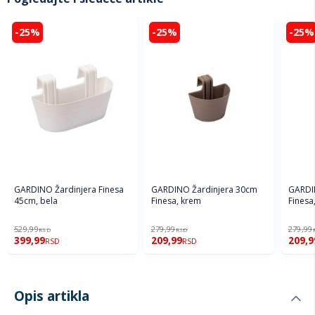
-25%
-25%
-25%
GARDINO Žardinjera Finesa
GARDINO Žardinjera 30cm
GARDI
45cm, bela
Finesa, krem
Finesa
529,99
279,99
279,99
RSD
RSD
399,99
209,99
209,9
RSD
RSD
Opis artikla