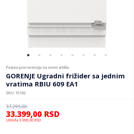
Postavi prvi recenziju na ovom artiklu
GORENJE Ugradni frižider sa jednim
vratima RBIU 609 EA1
SKU
15162
37.299,00
33.399,00
RSD
Ušteda
3.900,00
RSD