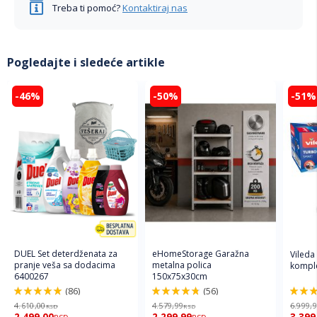
Treba ti pomoć?
Kontaktiraj nas
Pogledajte i sledeće artikle
-46%
-50%
-51%
DUEL Set deterdženata za
eHomeStorage Garažna
Vileda
pranje veša sa dodacima
metalna polica
komple
6400267
150x75x30cm
(86)
(56)
98%
96%
92%
4.610,00
4.579,99
6.999,
RSD
RSD
2.499,00
2.299,99
3.399