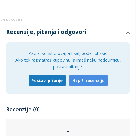
staklene police i jednom MultiBox posudom za maslac i sir.
Posuda za flaše sa pokretnim držačem i podesiva gornja
polica na vratima pružaju dodatnu fleksibilnost u organizaciji
prostora. LED+ tačkasto osvetljenje na stranicama
osigurava dobru preglednost unutrašnjosti.
Recenzije, pitanja i odgovori
Tehničke specifikacije
Dimenzije frižidera su 595 mm širine, 818 mm visine i 545
Ako si koristio ovaj artikal, podeli utiske.
mm dubine, što ga čini pogodnim za ugradnju u standardne
Ako tek razmatraš kupovinu, a imaš neku nedoumicu,
kuhinjske elemente. Sa maksimalnom bukom od 38 dB(A),
postavi pitanje.
ovaj frižider radi tiho, a koristi rashladno sredstvo R600a.
Njegova priključna snaga iznosi 90 W, uz napon od 220-240
Postavi pitanje
Napiši recenziju
V i frekvenciju od 50 Hz.
Recenzije (0)
-