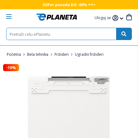
SUPer ponuda DO -60% ==>
Uloguj se
Početna
Bela tehnika
Frižideri
Ugradni frižideri
-10%