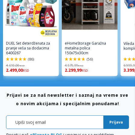
DUEL Set deterdženata za
eHomeStorage Garažna
Vileda
pranje veša sa dodacima
metalna polica
komple
6400267
150x75x30cm
(86)
(56)
98%
96%
92%
4.610,00
4.579,99
6.999,
RSD
RSD
2.499,00
2.299,99
3.399
RSD
RSD
Prijavi se za naš newsletter i saznaj na vreme sve
o novim akcijama i specijalnim ponudama!
Prijava
Poseti i naš
ePlaneta BLOG
i upoznaj se sa praktičnim