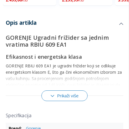
RSD
RSD
Opis artikla
GORENJE Ugradni frižider sa jednim
vratima RBIU 609 EA1
Efikasnost i energetska klasa
GORENJE RBIU 609 EA1 je ugradni frižider koji se odlikuje
energetskom klasom E, što ga čini ekonomičnim izborom za
vašu kuhinju. Sa procenjenom godišnjom potrošnjom
električne energije od 148 kWh, ovaj frižider je dizajniran da
smanji troškove energije.
Prikaži više
Kapacitet i unutrašnji prostor
Ukupna zapremina frižidera iznosi 121 litara, sa 104 litara
Specifikacija
namenjenih frižiderskom prostoru i 17 litara za zamrzivački
deo. Ovaj model je idealan za čuvanje sveže hrane, a
Više
Gorenje