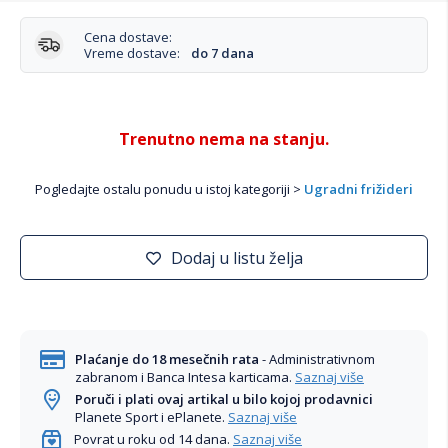
Cena dostave:
Vreme dostave:
do 7 dana
Trenutno nema na stanju.
Pogledajte ostalu ponudu u istoj kategoriji >
Ugradni frižideri
Dodaj u listu želja
Plaćanje do 18 mesečnih rata
- Administrativnom
zabranom i Banca Intesa karticama.
Saznaj više
Poruči i plati ovaj artikal u bilo kojoj prodavnici
Planete Sport i ePlanete.
Saznaj više
Povrat u roku od 14 dana.
Saznaj više