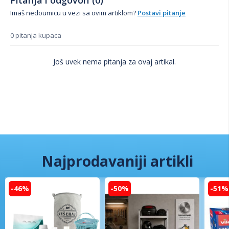
Pitanja i odgovori (0)
Imaš nedoumicu u vezi sa ovim artiklom?
Postavi pitanje
0 pitanja kupaca
Još uvek nema pitanja za ovaj artikal.
Najprodavaniji artikli
-46%
-50%
-51%