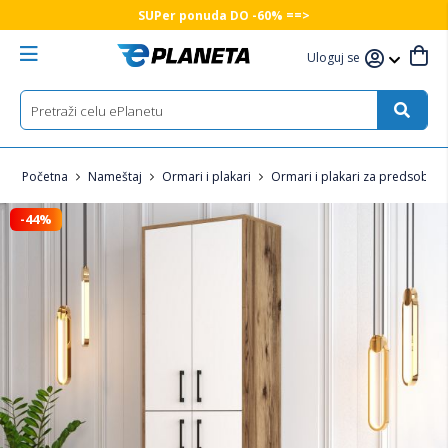
SUPer ponuda DO -60% ==>
Uloguj se
Početna
Nameštaj
Ormari i plakari
Ormari i plakari za predsoblje 
-44%