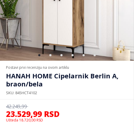
Postavi prvi recenziju na ovom artiklu
HANAH HOME Cipelarnik Berlin A,
braon/bela
SKU
845HCT4102
42.249,99
23.529,99
RSD
Ušteda
18.720,00
RSD