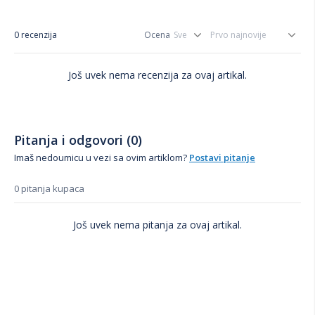
0 recenzija
Ocena
Još uvek nema recenzija za ovaj artikal.
Pitanja i odgovori (0)
Imaš nedoumicu u vezi sa ovim artiklom?
Postavi pitanje
0 pitanja kupaca
Još uvek nema pitanja za ovaj artikal.