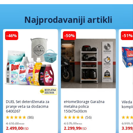
Najprodavaniji artikli
-46%
-50%
-51%
DUEL Set deterdženata za
eHomeStorage Garažna
Vileda
pranje veša sa dodacima
metalna polica
komple
6400267
150x75x30cm
(86)
(56)
98%
96%
92%
4.610,00
4.579,99
6.999,
RSD
RSD
2.499,00
2.299,99
3.399
RSD
RSD