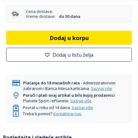
Cena dostave:
Vreme dostave:
do 30 dana
Dodaj u korpu
Dodaj u listu želja
Plaćanje do 18 mesečnih rata
- Administrativnom
zabranom i Banca Intesa karticama.
Saznaj više
Poruči i plati ovaj artikal u bilo kojoj prodavnici
Planete Sport i ePlanete.
Saznaj više
Povrat u roku od 14 dana.
Saznaj više
Treba ti pomoć?
Kontaktiraj nas
Pogledajte i sledeće artikle