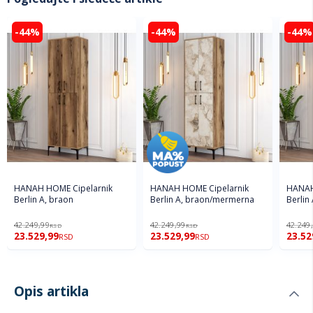
-44%
-44%
-44%
HANAH HOME Cipelarnik
HANAH HOME Cipelarnik
HANAH
Berlin A, braon
Berlin A, braon/mermerna
Berlin
42.249,99
42.249,99
42.249
RSD
RSD
23.529,99
23.529,99
23.52
RSD
RSD
Opis artikla