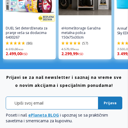
DUEL Set deterdženata za
eHomeStorage Garažna
Armaf
pranje veša sa dodacima
metalna polica
Sky ED
6400267
150x75x30cm
(86)
(57)
98%
96%
94%
4.610,00
4.579,99
7.500,
RSD
RSD
2.499,00
2.299,99
3.499
RSD
RSD
Prijavi se za naš newsletter i saznaj na vreme sve
o novim akcijama i specijalnim ponudama!
Prijava
Poseti i naš
ePlaneta BLOG
i upoznaj se sa praktičnim
savetima i smernicama za kupovinu.