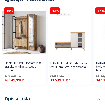
-46%
-43%
-54%
HANAH HOME Cipelarnik sa
HANAH
HANAH HOME Cipelarnik sa
čivilukom Ml15-A, svetlo
čivilu
čivilukom Evva, braon/bela
braon
braon/
81.349,99
23.719,99
74.489
RSD
RSD
43.549,99
13.539,99
34.19
RSD
RSD
Opis artikla