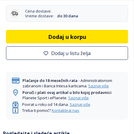
Cena dostave:
Vreme dostave:
do 30 dana
Dodaj u korpu
Dodaj u listu želja
Plaćanje do 18 mesečnih rata
- Administrativnom
zabranom i Banca Intesa karticama.
Saznaj više
Poruči i plati ovaj artikal u bilo kojoj prodavnici
Planete Sport i ePlanete.
Saznaj više
Povrat u roku od 14 dana.
Saznaj više
Treba ti pomoć?
Kontaktiraj nas
Pogledajte i sledeće artikle