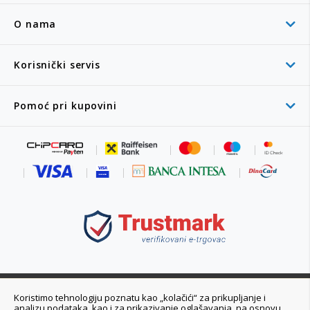
O nama
Korisnički servis
Pomoć pri kupovini
011 6355 550
Koristimo tehnologiju poznatu kao „kolačići“ za prikupljanje i
analizu podataka, kao i za prikazivanje oglašavanja, na osnovu