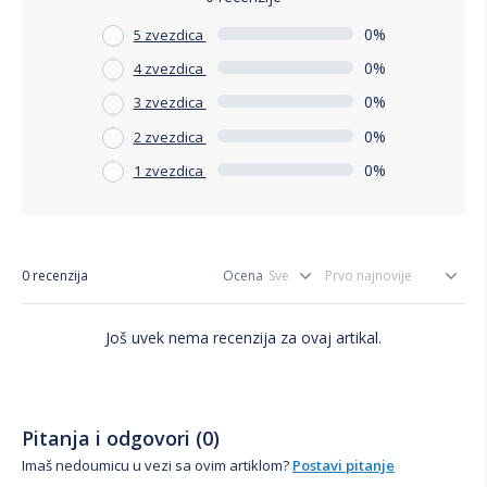
0%
5 zvezdica
0%
4 zvezdica
0%
3 zvezdica
0%
2 zvezdica
0%
1 zvezdica
0 recenzija
Ocena
Još uvek nema recenzija za ovaj artikal.
Pitanja i odgovori (0)
Imaš nedoumicu u vezi sa ovim artiklom?
Postavi pitanje