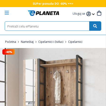
SUPer ponuda DO -60% ==>
Uloguj se
Početna
Nameštaj
Cipelarnici i čiviluci
Cipelarnici
-46%