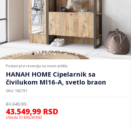
Postavi prvi recenziju na ovom artiklu
HANAH HOME Cipelarnik sa
čivilukom Ml16-A, svetlo braon
SKU
192731
81.349,99
43.549,99
RSD
Ušteda
37.800,00
RSD