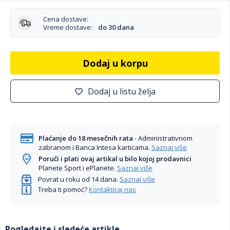
Cena dostave:
Vreme dostave:
do 30 dana
Dodaj u korpu
Dodaj u listu želja
Plaćanje do 18 mesečnih rata
- Administrativnom
zabranom i Banca Intesa karticama.
Saznaj više
Poruči i plati ovaj artikal u bilo kojoj prodavnici
Planete Sport i ePlanete.
Saznaj više
Povrat u roku od 14 dana.
Saznaj više
Treba ti pomoć?
Kontaktiraj nas
Pogledajte i sledeće artikle