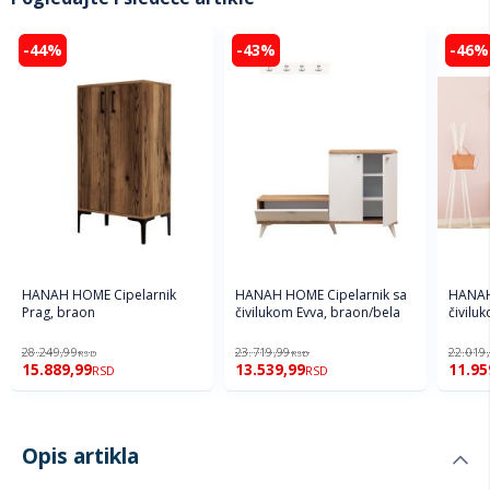
-44%
-43%
-46%
HANAH HOME Cipelarnik
HANAH HOME Cipelarnik sa
HANAH
Prag, braon
čivilukom Evva, braon/bela
čivilu
28.249,99
23.719,99
22.019
RSD
RSD
15.889,99
13.539,99
11.95
RSD
RSD
Opis artikla