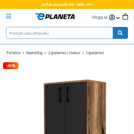
SUPer ponuda DO -60% ==>
Uloguj se
Početna
Nameštaj
Cipelarnici i čiviluci
Cipelarnici
-41%