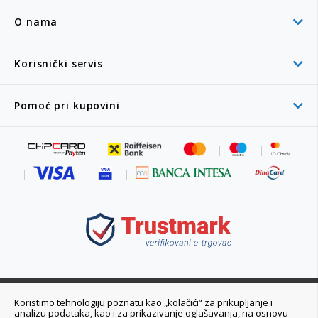
O nama
Korisnički servis
Pomoć pri kupovini
011 6355 550
Koristimo tehnologiju poznatu kao „kolačići“ za prikupljanje i
analizu podataka, kao i za prikazivanje oglašavanja, na osnovu