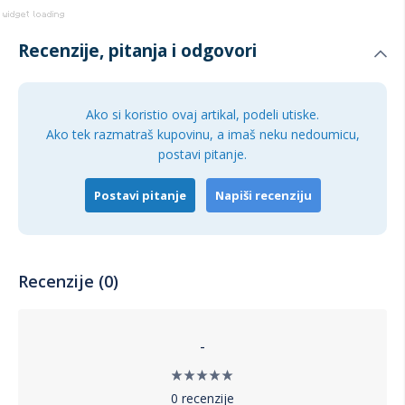
HANAH HOME Cipelarnik Prag je savršeno rešenje za sve
koji žele da održe svoj prostor urednim i organizovanim, bez
Recenzije, pitanja i odgovori
kompromisa na stilu i kvalitetu. Investirajte u ovaj cipelarnik i
uživajte u savršeno organizovanom prostoru za obuću.
Ako si koristio ovaj artikal, podeli utiske.
Ako tek razmatraš kupovinu, a imaš neku nedoumicu,
postavi pitanje.
Postavi pitanje
Napiši recenziju
Recenzije (0)
-
0 recenzije