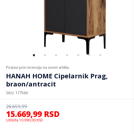
Postavi prvi recenziju na ovom artiklu
HANAH HOME Cipelarnik Prag,
braon/antracit
SKU
177560
26.659,99
15.669,99
RSD
Ušteda
10.990,00
RSD