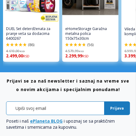
DUEL Set deterdženata za
eHomeStorage Garažna
Vileda
pranje veša sa dodacima
metalna polica
komple
6400267
150x75x30cm
(86)
(56)
98%
96%
92%
4.610,00
4.579,99
6.999,
RSD
RSD
2.499,00
2.299,99
3.399
RSD
RSD
Prijavi se za naš newsletter i saznaj na vreme sve
o novim akcijama i specijalnim ponudama!
Prijava
Poseti i naš
ePlaneta BLOG
i upoznaj se sa praktičnim
savetima i smernicama za kupovinu.