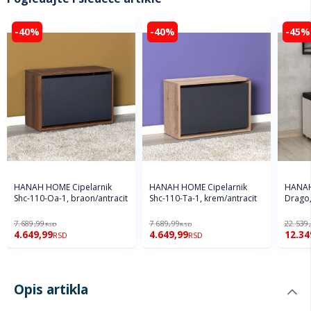
-40%
-40%
-45%
HANAH HOME Cipelarnik
HANAH HOME Cipelarnik
HANAH
Shc-110-Oa-1, braon/antracit
Shc-110-Ta-1, krem/antracit
Drago,
7.689,99
7.689,99
22.539
RSD
RSD
4.649,99
4.649,99
12.34
RSD
RSD
Opis artikla