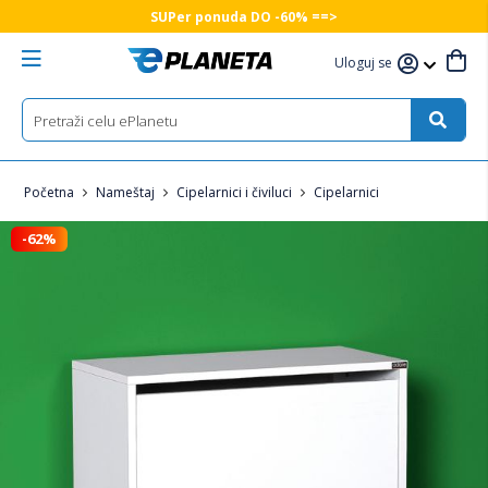
SUPer ponuda DO -60% ==>
Uloguj se
Početna
Nameštaj
Cipelarnici i čiviluci
Cipelarnici
-62%