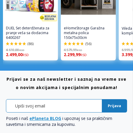
DUEL Set deterdženata za
eHomeStorage Garažna
Vileda
pranje veša sa dodacima
metalna polica
komple
6400267
150x75x30cm
(86)
(56)
98%
96%
92%
4.610,00
4.579,99
6.999,
RSD
RSD
2.499,00
2.299,99
3.399
RSD
RSD
Prijavi se za naš newsletter i saznaj na vreme sve
o novim akcijama i specijalnim ponudama!
Prijava
Poseti i naš
ePlaneta BLOG
i upoznaj se sa praktičnim
savetima i smernicama za kupovinu.