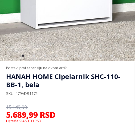
Postavi prvi recenziju na ovom artiklu
HANAH HOME Cipelarnik SHC-110-
BB-1, bela
SKU
479ADR1175
15.149,99
5.689,99
RSD
Ušteda
9.460,00
RSD