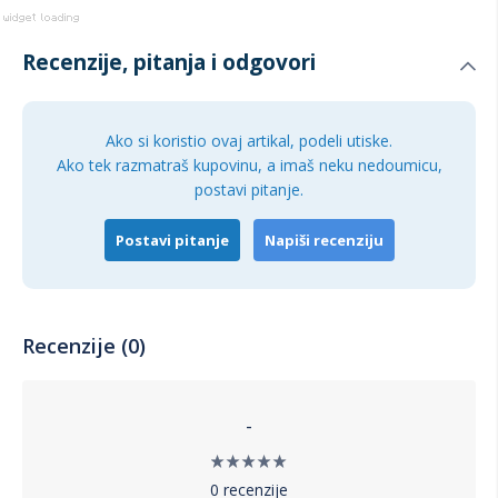
obuće. Njegova izdržljivost, fleksibilnost i moderan dizajn
čine ga odličnim izborom za svaki dom. Investirajte u ovaj
Recenzije, pitanja i odgovori
cipelarnik i uživajte u urednom i organizovanom prostoru.
Ako si koristio ovaj artikal, podeli utiske.
Ako tek razmatraš kupovinu, a imaš neku nedoumicu,
postavi pitanje.
Postavi pitanje
Napiši recenziju
Recenzije (0)
-
0 recenzije