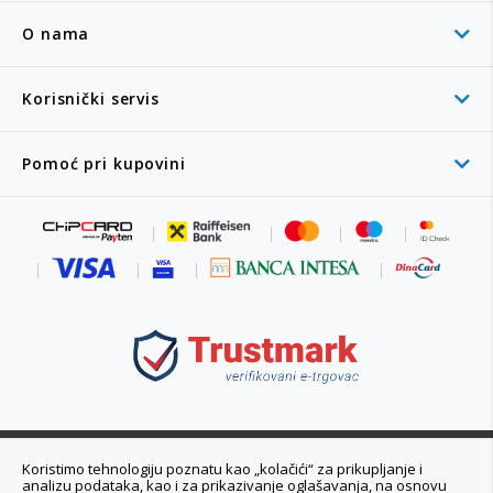
O nama
Korisnički servis
Pomoć pri kupovini
011 6355 550
Koristimo tehnologiju poznatu kao „kolačići“ za prikupljanje i
analizu podataka, kao i za prikazivanje oglašavanja, na osnovu