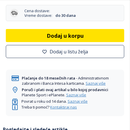
Cena dostave:
Vreme dostave:
do 30 dana
Dodaj u korpu
Dodaj u listu želja
Plaćanje do 18 mesečnih rata
- Administrativnom
zabranom i Banca Intesa karticama.
Saznaj više
Poruči i plati ovaj artikal u bilo kojoj prodavnici
Planete Sport i ePlanete.
Saznaj više
Povrat u roku od 14 dana.
Saznaj više
Treba ti pomoć?
Kontaktiraj nas
Pogledajte i sledeće artikle