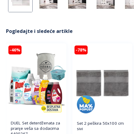
Pogledajte i sledeće artikle
-46%
-78%
DUEL Set deterdženata za
Set 2 peškira 50x100 cm
pranje veša sa dodacima
sivi
6400267