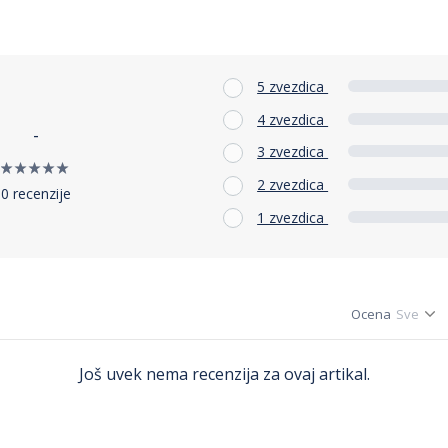
5 zvezdica
4 zvezdica
-
3 zvezdica
2 zvezdica
0 recenzije
1 zvezdica
Ocena
Još uvek nema recenzija za ovaj artikal.