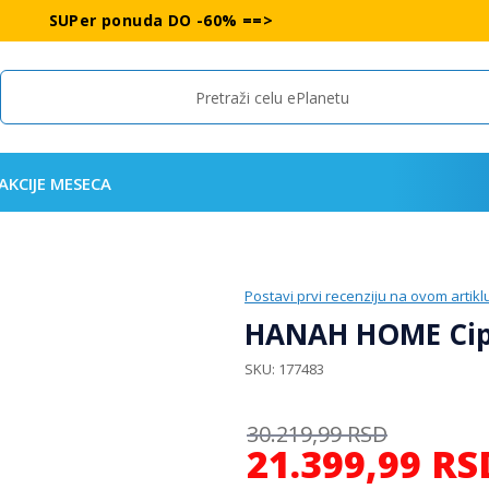
SUPer ponuda DO -60% ==>
Search
AKCIJE MESECA
Postavi prvi recenziju na ovom artikl
HANAH HOME Cipe
SKU
177483
30.219,99
RSD
21.399,99
RS