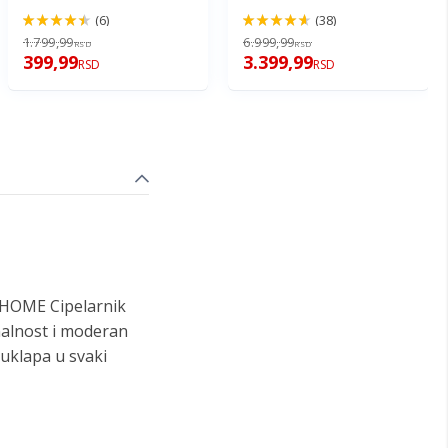
(6)
(38)
90%
92%
1.799,99
6.999,99
RSD
RSD
399,99
3.399,99
RSD
RSD
 HOME Cipelarnik
onalnost i moderan
 uklapa u svaki