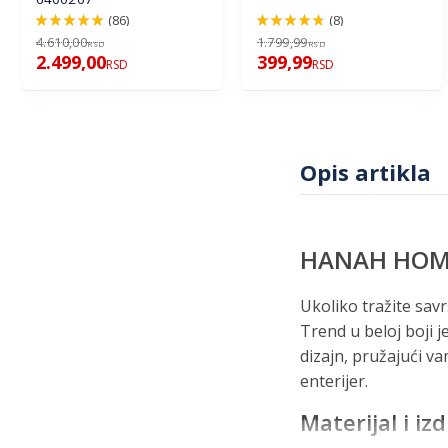
(86)
(8)
98%
96%
4.610,00
1.799,99
RSD
RSD
2.499,00
399,99
RSD
RSD
Opis artikla
HANAH HOME 
Ukoliko tražite sa
Trend u beloj boji 
dizajn, pružajući v
enterijer.
Materijal i izd