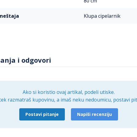
80 cm
u omogućavaju brzo i jednostavno sastavljanje, čak i za o
u nameštaja.
ameštaja
Klupa cipelarnik
ME Cipelarnik Trend i uživajte u organizovanom i estetski
uću. Ovaj cipelarnik je savršen spoj funkcionalnosti, kvalit
ovoljiti sve vaše potrebe za skladištenjem obuće.
tanja i odgovori
Ako si koristio ovaj artikal, podeli utiske.
tek razmatraš kupovinu, a imaš neku nedoumicu, postavi pit
Postavi pitanje
Napiši recenziju