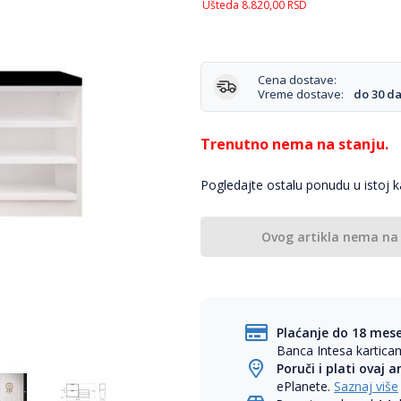
Ušteda
8.820,00
RSD
Cena dostave:
Vreme dostave:
do 30 d
Trenutno nema na stanju.
Pogledajte ostalu ponudu u istoj ka
Ovog artikla nema na
Plaćanje do 18 mes
Banca Intesa kartic
Poruči i plati ovaj a
ePlanete.
Saznaj više