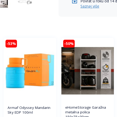
Povrat u roku od 14 
Saznaj više
-53%
-50%
eHomeStorage Garažna
Armaf Odyssey Mandarin
metalna polica
Sky EDP 100ml
150x75x30cm