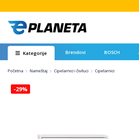
Brendovi
BOSCH
Kategorije
Početna
Nameštaj
Cipelarnici i čiviluci
Cipelarnici
-29%