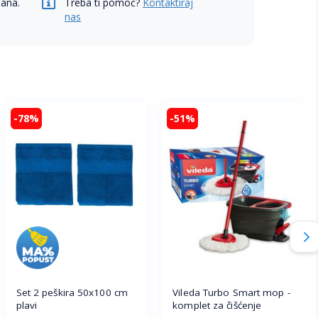
dana.
Treba ti pomoć?
Kontaktiraj
nas
-78%
-51%
Set 2 peškira 50x100 cm
Vileda Turbo Smart mop -
plavi
komplet za čišćenje