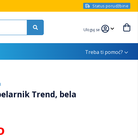
Status porudžbine
Uloguj se
Treba ti pomoć?
u
larnik Trend, bela
D