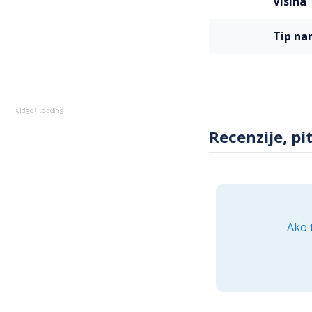
visina
uputstva za montaž
iskustva u sklapanj
tip n
Uložite u HANAH HO
prostoru za vašu ob
dizajna, koji će zad
Recenzije, pi
Ako 