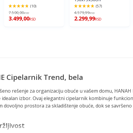
(10)
(57)
94%
96%
7.500,00
4.579,99
RSD
RSD
3.499,00
2.299,99
RSD
RSD
Cipelarnik Trend, bela
vršeno rešenje za organizaciju obuće u vašem domu, HANAH
je idealan izbor. Ovaj elegantni cipelarnik kombinuje funkci
am dovoljno prostora za skladištenje obuće, dok se savršeno
ržljivost