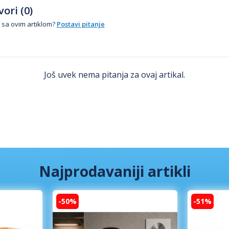
ori (0)
 sa ovim artiklom?
Postavi pitanje
Još uvek nema pitanja za ovaj artikal.
Najprodavaniji artikli
-50%
-51%