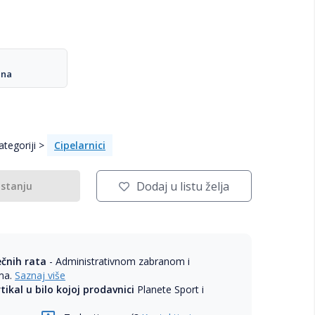
ana
tegoriji >
Cipelarnici
Dodaj u listu želja
 stanju
ečnih rata
- Administrativnom zabranom i
ama.
Saznaj više
rtikal u bilo kojoj prodavnici
Planete Sport i