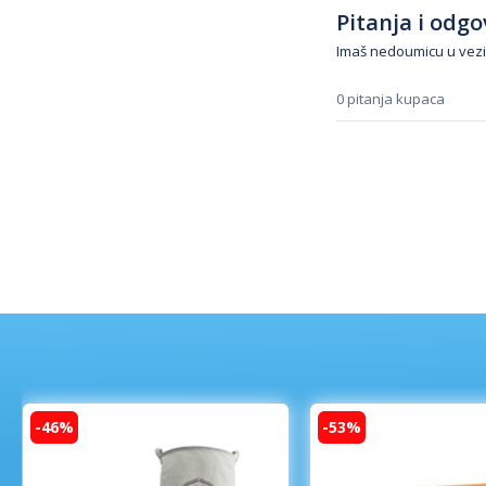
Pitanja i odgov
Imaš nedoumicu u vezi
0 pitanja kupaca
-46%
-53%