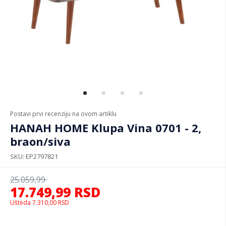
Postavi prvi recenziju na ovom artiklu
HANAH HOME Klupa Vina 0701 - 2,
braon/siva
SKU
EP2797821
25.059,99
17.749,99
RSD
Ušteda
7.310,00
RSD