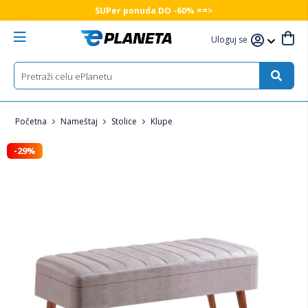
SUPer ponuda DO -60% ==>
Uloguj se
Početna
Nameštaj
Stolice
Klupe
-29%