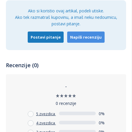
udobnost i praktičnost, HANAH HOME Klupa Vina 0701 - 2 je
savršen izbor. Njena izdržljivost, elegantan dizajn i
Ako si koristio ovaj artikal, podeli utiske.
funkcionalnost čine je idealnim dodatkom svakom domu.
Ako tek razmatraš kupovinu, a imaš neku nedoumicu,
Investirajte u kvalitet i stil sa ovom prelepom klupom.
postavi pitanje.
Postavi pitanje
Napiši recenziju
Recenzije (0)
-
0 recenzije
0%
5 zvezdica
0%
4 zvezdica
0%