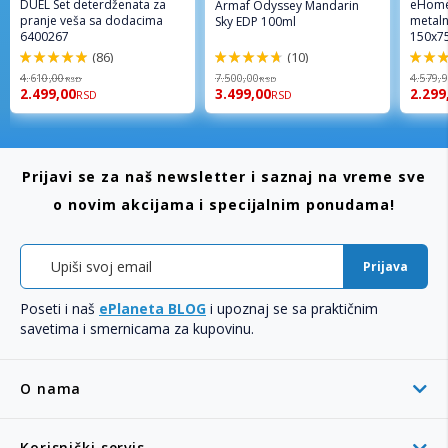
DUEL Set deterdženata za
eHome
Armaf Odyssey Mandarin
pranje veša sa dodacima
metaln
Sky EDP 100ml
6400267
150x7
(86)
(10)
98%
94%
96%
4.610,00
7.500,00
4.579,
RSD
RSD
2.499,00
3.499,00
2.299
RSD
RSD
Prijavi se za naš newsletter i saznaj na vreme sve
o novim akcijama i specijalnim ponudama!
Prijava
Poseti i naš
ePlaneta BLOG
i upoznaj se sa praktičnim
savetima i smernicama za kupovinu.
O nama
Korisnički servis