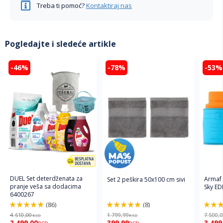
Treba ti pomoć?
Kontaktiraj nas
Pogledajte i sledeće artikle
-46%
-78%
-53%
DUEL Set deterdženata za
Armaf
Set 2 peškira 50x100 cm sivi
pranje veša sa dodacima
Sky ED
6400267
(86)
(8)
98%
96%
94%
4.610,00
1.799,99
7.500,
RSD
RSD
2.499,00
399,99
3.499