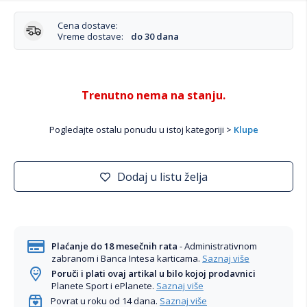
Cena dostave:
Vreme dostave:
do 30 dana
Trenutno nema na stanju.
Pogledajte ostalu ponudu u istoj kategoriji >
Klupe
Dodaj u listu želja
Plaćanje do 18 mesečnih rata
- Administrativnom
zabranom i Banca Intesa karticama.
Saznaj više
Poruči i plati ovaj artikal u bilo kojoj prodavnici
Planete Sport i ePlanete.
Saznaj više
Povrat u roku od 14 dana.
Saznaj više