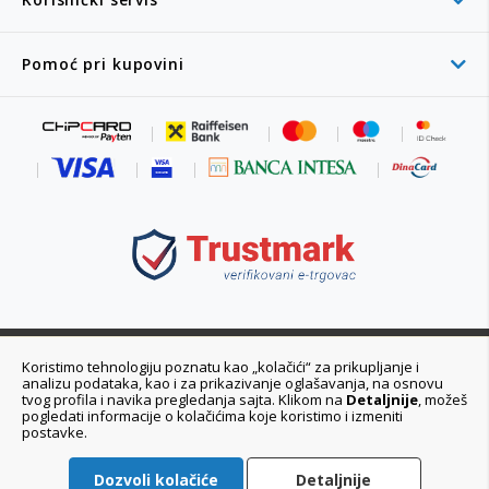
Pomoć pri kupovini
011 6355 550
Koristimo tehnologiju poznatu kao „kolačići“ za prikupljanje i
analizu podataka, kao i za prikazivanje oglašavanja, na osnovu
Ponedeljak - Petak 08:00 - 20:00h
tvog profila i navika pregledanja sajta. Klikom na
Detaljnije
, možeš
pogledati informacije o kolačićima koje koristimo i izmeniti
postavke.
Dozvoli kolačiće
Detaljnije