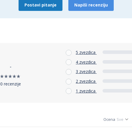
Postavi pitanje
Napiši recenziju
5 zvezdica
4 zvezdica
-
3 zvezdica
2 zvezdica
0 recenzije
1 zvezdica
Ocena