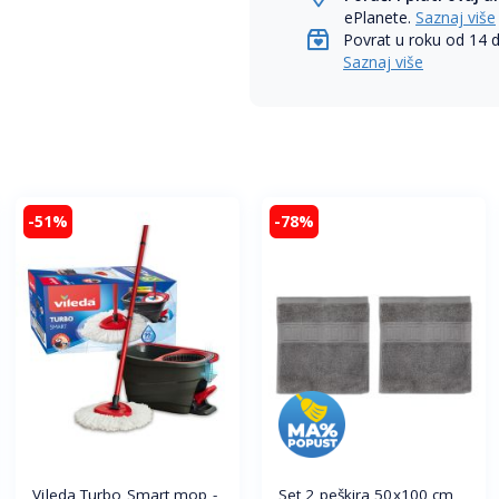
ePlanete.
Saznaj više
Povrat u roku od 14 
Saznaj više
-51%
-78%
Vileda Turbo Smart mop -
Set 2 peškira 50x100 cm