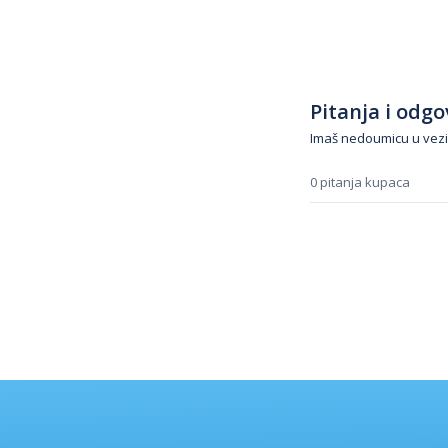
Pitanja i odgov
Imaš nedoumicu u vezi
0 pitanja kupaca