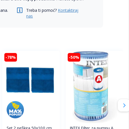
dana.
Treba ti pomoć?
Kontaktiraj
nas
-78%
-50%
Set 2 peškira 50x100 cm
INTEX Filter za pumpu A