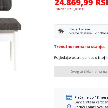
24.869,99
RS
Ušteda
10.250,00
RSD
Cena dostave:
Vreme dostave:
do 30 d
Trenutno nema na stanju.
Pogledajte ostalu ponudu u istoj ka
Ovog artikla nema na
Plaćanje do 18 mes
Banca Intesa kartic
Poruči i plati ovaj a