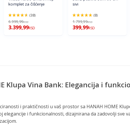
komplet za čišćenje
sivi
(38)
(8)
92%
96%
6.999,99
1.799,99
RSD
RSD
3.399,99
399,99
RSD
RSD
Klupa Vina Bank: Elegancija i funkci
u
iciranosti i praktičnosti u vaš prostor sa HANAH HOME Klu
j elegancije i funkcionalnosti, dizajnirana da zadovolji sve 
zacijom.