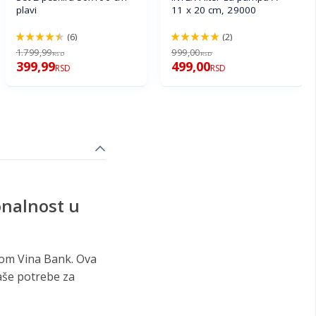
plavi
11 x 20 cm, 29000
(6)
(2)
90%
100%
1.799,99
999,00
RSD
RSD
399,99
499,00
RSD
RSD
onalnost u
pom Vina Bank. Ova
vaše potrebe za