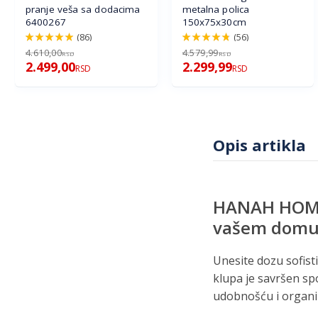
pranje veša sa dodacima
metalna polica
6400267
150x75x30cm
(86)
(56)
98%
96%
4.610,00
4.579,99
RSD
RSD
2.499,00
2.299,99
RSD
RSD
Opis artikla
HANAH HOME 
vašem dom
Unesite dozu sofist
klupa je savršen spo
udobnošću i organi