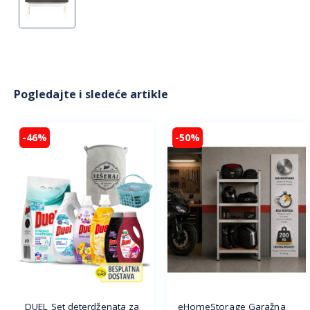
Pogledajte i sledeće artikle
-46%
-50%
DUEL Set deterdženata za
eHomeStorage Garažna