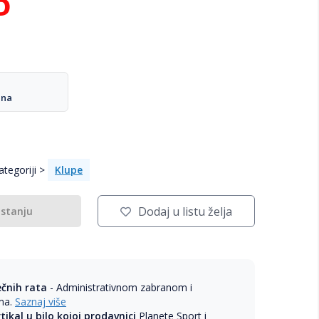
D
ana
tegoriji >
Klupe
Dodaj u listu želja
 stanju
ečnih rata
- Administrativnom zabranom i
ama.
Saznaj više
rtikal u bilo kojoj prodavnici
Planete Sport i