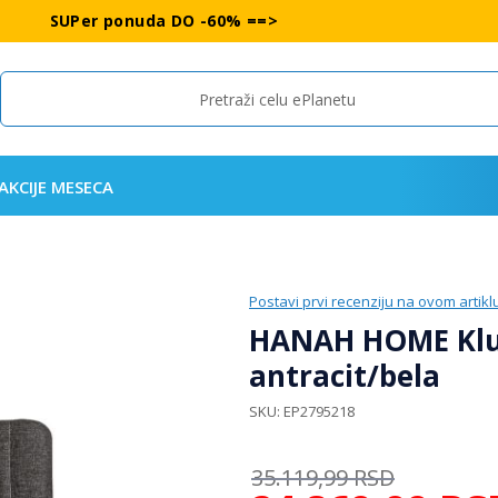
SUPer ponuda DO -60% ==>
Search
AKCIJE MESECA
Postavi prvi recenziju na ovom artikl
HANAH HOME Klu
antracit/bela
SKU
EP2795218
35.119,99
RSD