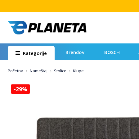
Brendovi
BOSCH
Kategorije
Početna
Nameštaj
Stolice
Klupe
-29%