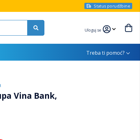
Status porudžbine
Uloguj se
Treba ti pomoć?
u
pa Vina Bank,