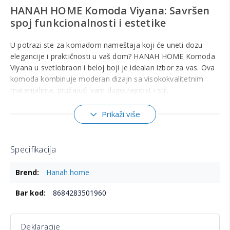
HANAH HOME Komoda Viyana: Savršen
spoj funkcionalnosti i estetike
U potrazi ste za komadom nameštaja koji će uneti dozu
elegancije i praktičnosti u vaš dom? HANAH HOME Komoda
Viyana u svetlobraon i beloj boji je idealan izbor za vas. Ova
komoda kombinuje moderan dizajn sa visokokvalitetnim
materijalima, pružajući vam dugotrajnost i stil.
Materijal i izdržljivost
Prikaži više
Komoda Viyana je izrađena od 100% melaminom obložene
iverice, što garantuje otpornost na ogrebotine i lako
održavanje. Debljina materijala od 18 mm doprinosi čvrstini i
Specifikacija
stabilnosti, omogućavajući vam da bez brige smestite sve
Više
potrebne predmete.
Hanah home
informacija
Dimenzije i prostor
8684283501960
Sa dimenzijama od 120 cm širine, 75 cm visine i 29,6 cm
dubine, ova komoda je savršena za različite prostore u
Deklaracije
vašem domu. Bilo da je postavite u dnevnu sobu, spavaću