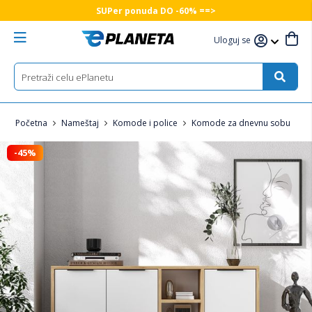
SUPer ponuda DO -60% ==>
Uloguj se
Početna
Nameštaj
Komode i police
Komode za dnevnu sobu
-45%