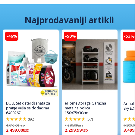
Najprodavaniji artikli
-46%
-50%
-53%
DUEL Set deterdženata za
eHomeStorage Garažna
Armaf
pranje veša sa dodacima
metalna polica
Sky ED
6400267
150x75x30cm
(86)
(57)
98%
96%
94%
4.610,00
4.579,99
7.500,
RSD
RSD
2.499,00
2.299,99
3.499
RSD
RSD