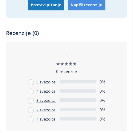
osiguravaju dugotrajnost. Investirajte u komodu koja će
Postavi pitanje
Napiši recenziju
obogatiti vaš dom i pružiti vam potrebnu organizaciju i stil.
Recenzije (0)
-
0 recenzije
0%
5 zvezdica
0%
4 zvezdica
0%
3 zvezdica
0%
2 zvezdica
0%
1 zvezdica