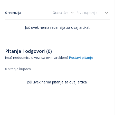
0 recenzija
Ocena
Još uvek nema recenzija za ovaj artikal.
Pitanja i odgovori (0)
Imaš nedoumicu u vezi sa ovim artiklom?
Postavi pitanje
0 pitanja kupaca
Još uvek nema pitanja za ovaj artikal.