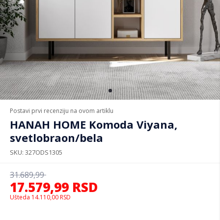
Postavi prvi recenziju na ovom artiklu
HANAH HOME Komoda Viyana,
svetlobraon/bela
SKU
327ODS1305
31.689,99
17.579,99
RSD
Ušteda
14.110,00
RSD