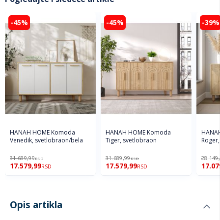
-45%
-45%
-39%
HANAH HOME Komoda
HANAH HOME Komoda
HANA
Venedik, svetlobraon/bela
Tiger, svetlobraon
Roger,
31.689,99
31.689,99
28.149
RSD
RSD
17.579,99
17.579,99
17.07
RSD
RSD
Opis artikla