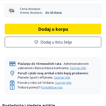
Cena dostave:
Vreme dostave:
do 30 dana
Dodaj u korpu
Dodaj u listu želja
Plaćanje do 18 mesečnih rata
- Administrativnom
zabranom i Banca Intesa karticama.
Saznaj više
Poruči i plati ovaj artikal u bilo kojoj prodavnici
Planete Sport i ePlanete.
Saznaj više
Povrat u roku od 14 dana.
Saznaj više
Treba ti pomoć?
Kontaktiraj nas
Pogledajte i sledeće artikle