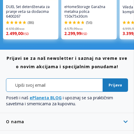
DUEL Set deterdženata za
eHomeStorage Garažna
Vileda
pranje veša sa dodacima
metalna polica
komple
6400267
150x75x30cm
(86)
(56)
98%
96%
92%
4.610,00
4.579,99
6.999,
RSD
RSD
2.499,00
2.299,99
3.399
RSD
RSD
Prijavi se za naš newsletter i saznaj na vreme sve
o novim akcijama i specijalnim ponudama!
Prijava
Poseti i naš
ePlaneta BLOG
i upoznaj se sa praktičnim
savetima i smernicama za kupovinu.
O nama