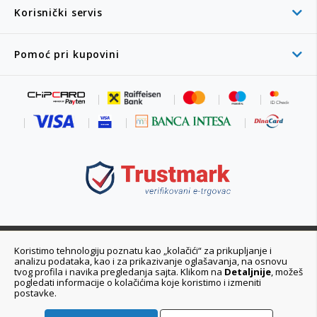
Korisnički servis
Pomoć pri kupovini
011 6355 550
Koristimo tehnologiju poznatu kao „kolačići“ za prikupljanje i
analizu podataka, kao i za prikazivanje oglašavanja, na osnovu
Ponedeljak - Petak 08:00 - 20:00h
tvog profila i navika pregledanja sajta. Klikom na
Detaljnije
, možeš
pogledati informacije o kolačićima koje koristimo i izmeniti
postavke.