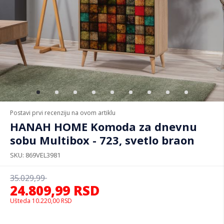
Postavi prvi recenziju na ovom artiklu
HANAH HOME Komoda za dnevnu
sobu Multibox - 723, svetlo braon
SKU
869VEL3981
35.029,99
24.809,99
RSD
Ušteda
10.220,00
RSD