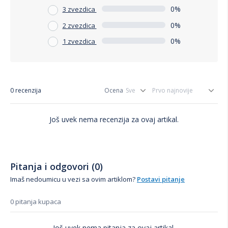
0%
3 zvezdica
0%
2 zvezdica
0%
1 zvezdica
0 recenzija
Ocena
Još uvek nema recenzija za ovaj artikal.
Pitanja i odgovori (0)
Imaš nedoumicu u vezi sa ovim artiklom?
Postavi pitanje
0 pitanja kupaca
Još uvek nema pitanja za ovaj artikal.