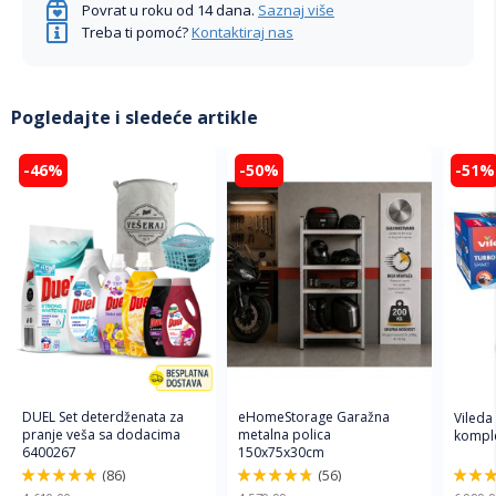
Povrat u roku od 14 dana.
Saznaj više
Treba ti pomoć?
Kontaktiraj nas
Pogledajte i sledeće artikle
-46%
-50%
-51%
DUEL Set deterdženata za
eHomeStorage Garažna
Vileda
pranje veša sa dodacima
metalna polica
komple
6400267
150x75x30cm
(86)
(56)
98%
96%
92%