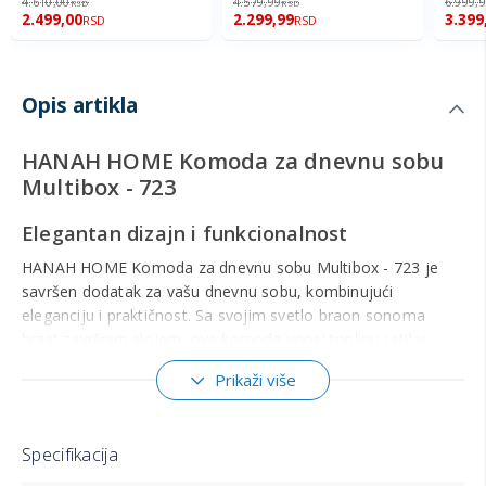
4.610,00
4.579,99
6.999,
RSD
RSD
2.499,00
2.299,99
3.399
RSD
RSD
Opis artikla
HANAH HOME Komoda za dnevnu sobu
Multibox - 723
Elegantan dizajn i funkcionalnost
HANAH HOME Komoda za dnevnu sobu Multibox - 723 je
savršen dodatak za vašu dnevnu sobu, kombinujući
eleganciju i praktičnost. Sa svojim svetlo braon sonoma
hrast završnim slojem, ova komoda unosi toplinu i stil u
svaki prostor.
Prikaži više
Materijali vrhunskog kvaliteta
Komoda je izrađena od melaminskog materijala debljine 18
Specifikacija
mm, koji je UV premazan za dodatnu izdržljivost i otpornost
na ogrebotine. Ovaj visokokvalitetni materijal osigurava