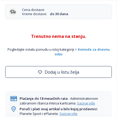
Cena dostave:
Vreme dostave:
do 30 dana
Trenutno nema na stanju.
Pogledajte ostalu ponudu u istoj kategoriji >
Komode za dnevnu
sobu
Dodaj u listu želja
Plaćanje do 18 mesečnih rata
- Administrativnom
zabranom i Banca Intesa karticama.
Saznaj više
Poruči i plati ovaj artikal u bilo kojoj prodavnici
Planete Sport i ePlanete.
Saznaj više