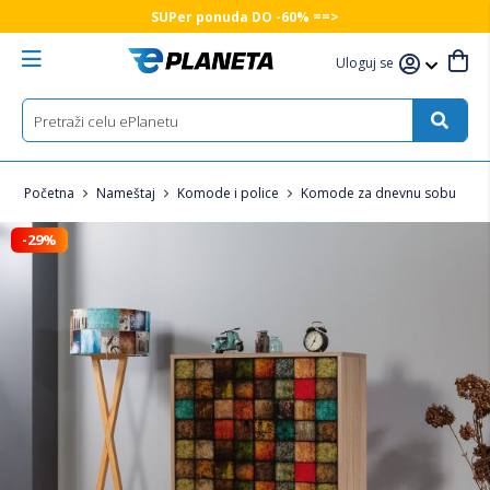
SUPer ponuda DO -60% ==>
Uloguj se
Početna
Nameštaj
Komode i police
Komode za dnevnu sobu
-29%