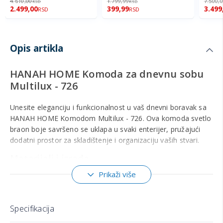
4.610,00
1.799,99
7.500,
RSD
RSD
2.499,00
399,99
3.499
RSD
RSD
Opis artikla
HANAH HOME Komoda za dnevnu sobu
Multilux - 726
Unesite eleganciju i funkcionalnost u vaš dnevni boravak sa
HANAH HOME Komodom Multilux - 726. Ova komoda svetlo
braon boje savršeno se uklapa u svaki enterijer, pružajući
dodatni prostor za skladištenje i organizaciju vaših stvari.
Materijali i izrada
Komoda je izrađena od visokokvalitetne 100% melaminske
Prikaži više
iverice, debljine 18 mm, što garantuje dugotrajnost i
otpornost na habanje. Površina je premazana UV
premazom, koji dodatno štiti i osigurava postojanost boje.
Specifikacija
Noge komode su izrađene od čvrstog drveta grabovine, što