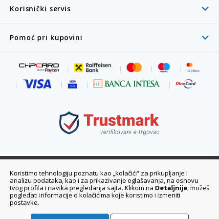
Korisnički servis
Pomoć pri kupovini
011 6355 550
Koristimo tehnologiju poznatu kao „kolačići“ za prikupljanje i
analizu podataka, kao i za prikazivanje oglašavanja, na osnovu
Ponedeljak - Petak 08:00 - 20:00h
tvog profila i navika pregledanja sajta. Klikom na
Detaljnije
, možeš
pogledati informacije o kolačićima koje koristimo i izmeniti
postavke.