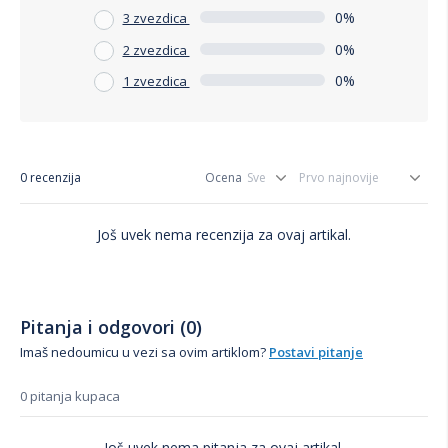
0%
3 zvezdica
0%
2 zvezdica
0%
1 zvezdica
0 recenzija
Ocena
Još uvek nema recenzija za ovaj artikal.
Pitanja i odgovori (0)
Imaš nedoumicu u vezi sa ovim artiklom?
Postavi pitanje
0 pitanja kupaca
Još uvek nema pitanja za ovaj artikal.