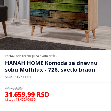
Postavi prvi recenziju na ovom artiklu
HANAH HOME Komoda za dnevnu
sobu Multilux - 726, svetlo braon
SKU
863SPH3931
44.709,99
31.659,99
RSD
Ušteda
13.050,00
RSD