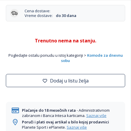
Cena dostave:
Vreme dostave:
do 30 dana
Trenutno nema na stanju.
Pogledajte ostalu ponudu u istoj kategoriji >
Komode za dnevnu
sobu
Dodaj u listu želja
Plaćanje do 18 mesečnih rata
- Administrativnom
zabranom i Banca Intesa karticama.
Saznaj više
Poruči i plati ovaj artikal u bilo kojoj prodavnici
Planete Sport i ePlanete.
Saznaj više