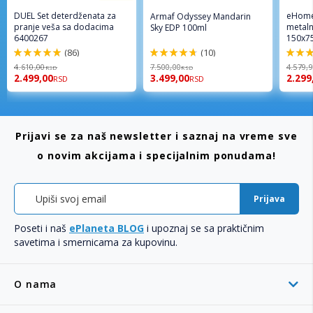
DUEL Set deterdženata za
eHome
Armaf Odyssey Mandarin
pranje veša sa dodacima
metaln
Sky EDP 100ml
6400267
150x7
(86)
(10)
98%
94%
96%
4.610,00
7.500,00
4.579,
RSD
RSD
2.499,00
3.499,00
2.299
RSD
RSD
Prijavi se za naš newsletter i saznaj na vreme sve
o novim akcijama i specijalnim ponudama!
Prijava
Poseti i naš
ePlaneta BLOG
i upoznaj se sa praktičnim
savetima i smernicama za kupovinu.
O nama