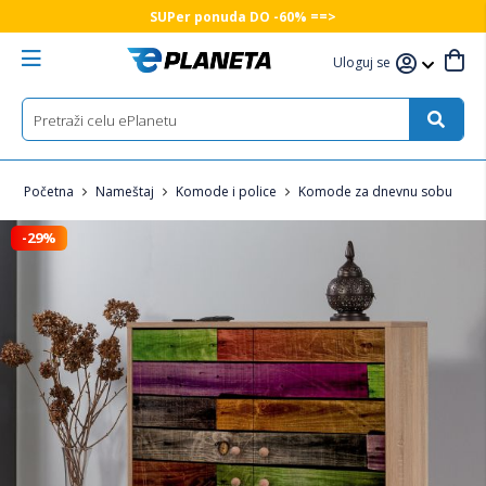
SUPer ponuda DO -60% ==>
Uloguj se
Početna
Nameštaj
Komode i police
Komode za dnevnu sobu
-29%