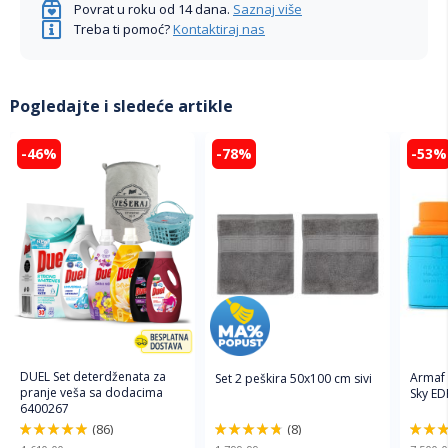
Povrat u roku od 14 dana.
Saznaj više
Treba ti pomoć?
Kontaktiraj nas
Pogledajte i sledeće artikle
-46%
-78%
-53%
DUEL Set deterdženata za
Armaf
Set 2 peškira 50x100 cm sivi
pranje veša sa dodacima
Sky ED
6400267
(86)
(8)
98%
96%
94%