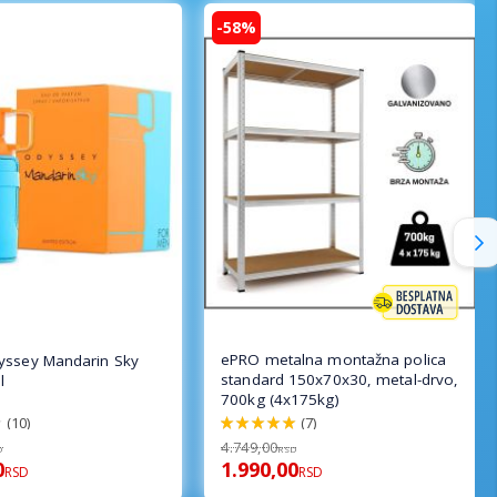
-58%
ePRO metalna montažna polica
yssey Mandarin Sky
standard 150x70x30, metal-drvo,
l
700kg (4x175kg)
(10)
(7)
100%
4.749,00
D
RSD
0
1.990,00
RSD
RSD