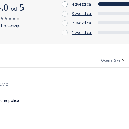
4 zvezdica
4.0
5
od
3 zvezdica
2 zvezdica
1 recenzije
1 zvezdica
Ocena
07:12
idna polica