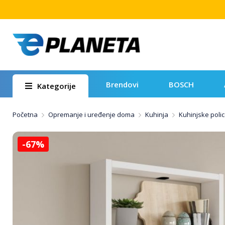
Brendovi
BOSCH
Kategorije
Početna
Opremanje i uređenje doma
Kuhinja
Kuhinjske polic
-67%