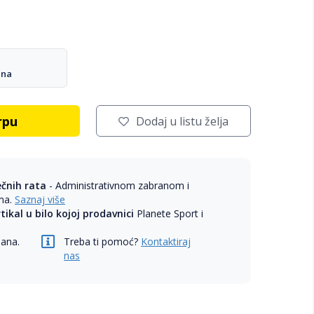
ana
rpu
Dodaj u listu želja
ečnih rata
- Administrativnom zabranom i
ama.
Saznaj više
rtikal u bilo kojoj prodavnici
Planete Sport i
dana.
Treba ti pomoć?
Kontaktiraj
nas