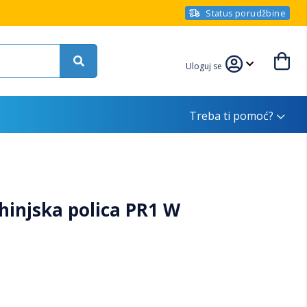
Status porudžbine
Uloguj se
Treba ti pomoć?
njska polica PR1 W