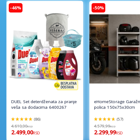
-46%
-50%
DUEL Set deterdženata za pranje
eHomeStorage Garažn
veša sa dodacima 6400267
polica 150x75x30cm
(86)
(57)
98%
96%
4.610,00
4.579,99
RSD
RSD
2.499,00
2.299,99
RSD
RSD