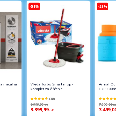
-51%
-53%
a metalna
Vileda Turbo Smart mop -
Armaf Od
komplet za čišćenje
EDP 100m
(38)
92%
94%
6.999,99
7.500,00
RSD
RS
3.399,99
3.499,0
RSD