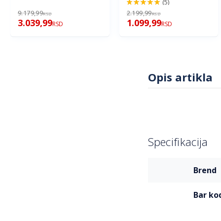
(5)
100%
9.179,99
2.199,99
RSD
RSD
3.039,99
1.099,99
RSD
RSD
Opis artikla
Specifikacija
Više
brend
informacija
bar ko