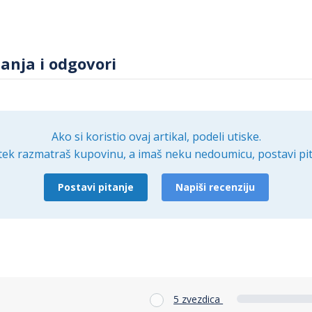
tanja i odgovori
Ako si koristio ovaj artikal, podeli utiske.
tek razmatraš kupovinu, a imaš neku nedoumicu, postavi pit
Postavi pitanje
Napiši recenziju
5 zvezdica