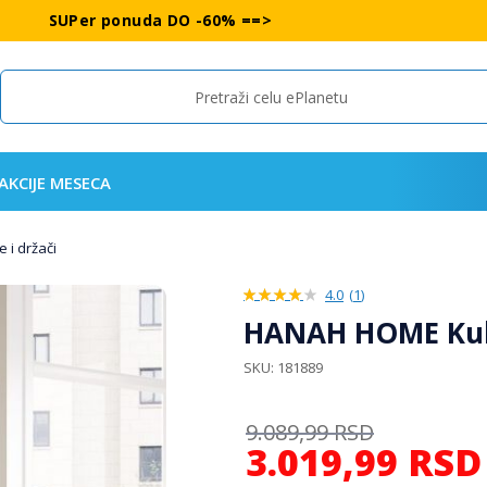
SUPer ponuda DO -60% ==>
Search
AKCIJE MESECA
e i držači
4.0
(
1
)
80%
HANAH HOME Kuhi
SKU
181889
9.089,99
RSD
3.019,99
RSD