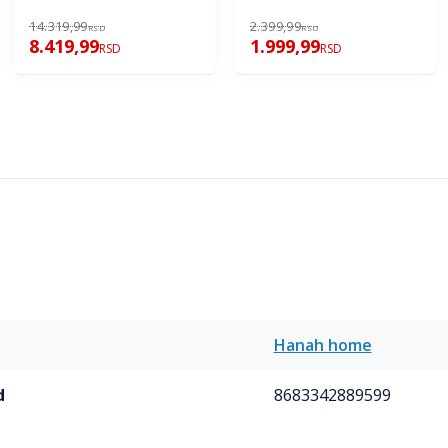
14.319,99
2.399,99
RSD
RSD
8.419,99
1.999,99
RSD
RSD
Hanah home
d
8683342889599