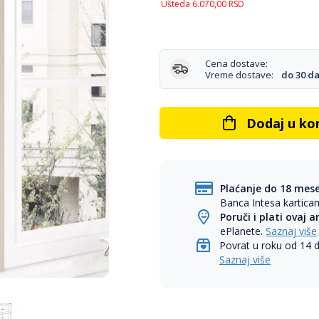
Ušteda
6.070,00
RSD
Cena dostave:
Vreme dostave:
do 30 d
Dodaj u ko
Plaćanje do 18 mes
Banca Intesa kartic
Poruči i plati ovaj a
ePlanete.
Saznaj više
Povrat u roku od 14 
Saznaj više