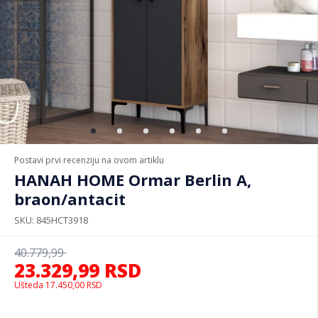
Postavi prvi recenziju na ovom artiklu
HANAH HOME Ormar Berlin A,
braon/antacit
SKU
845HCT3918
40.779,99
23.329,99
RSD
Ušteda
17.450,00
RSD