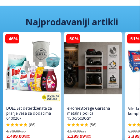
Najprodavaniji artikli
-46%
-50%
-51%
DUEL Set deterdženata za
eHomeStorage Garažna
Vileda
pranje veša sa dodacima
metalna polica
komple
6400267
150x75x30cm
(86)
(56)
98%
96%
92%
4.610,00
4.579,99
6.999,
RSD
RSD
2.499,00
2.299,99
3.399
RSD
RSD