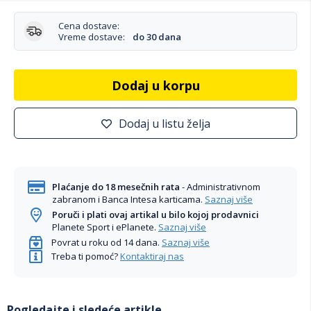
Cena dostave:
Vreme dostave:
do 30 dana
Dodaj u korpu
Dodaj u listu želja
Plaćanje do 18 mesečnih rata
- Administrativnom
zabranom i Banca Intesa karticama.
Saznaj više
Poruči i plati ovaj artikal u bilo kojoj prodavnici
Planete Sport i ePlanete.
Saznaj više
Povrat u roku od 14 dana.
Saznaj više
Treba ti pomoć?
Kontaktiraj nas
Pogledajte i sledeće artikle