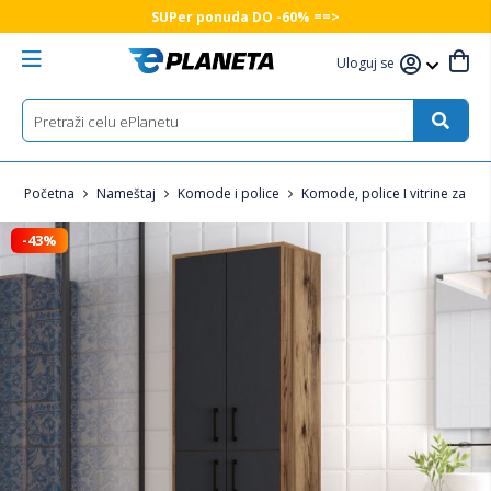
SUPer ponuda DO -60% ==>
Uloguj se
Početna
Nameštaj
Komode i police
Komode, police I vitrine za kuhi
-43%