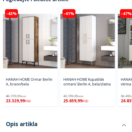
-43%
-41%
-47%
HANAH HOME Ormar Berlin
HANAH HOME Kupatilski
HANAH
A, braon/bela
ormarić Berlin A, bela/zlatna
vitrin
40.779,99
43.199,99
50.459
RSD
RSD
23.329,99
25.659,99
26.83
RSD
RSD
Opis artikla