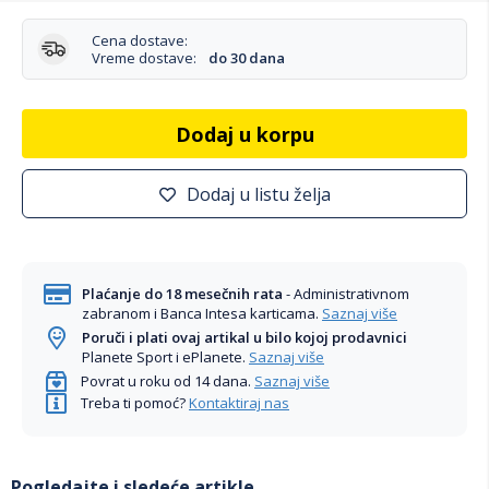
Cena dostave:
Vreme dostave:
do 30 dana
Dodaj u korpu
Dodaj u listu želja
Plaćanje do 18 mesečnih rata
- Administrativnom
zabranom i Banca Intesa karticama.
Saznaj više
Poruči i plati ovaj artikal u bilo kojoj prodavnici
Planete Sport i ePlanete.
Saznaj više
Povrat u roku od 14 dana.
Saznaj više
Treba ti pomoć?
Kontaktiraj nas
Pogledajte i sledeće artikle