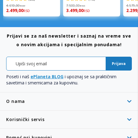
98%
94%
96%
4.610,00
7.500,00
4.579,
RSD
RSD
2.499,00
3.499,00
2.299
RSD
RSD
Prijavi se za naš newsletter i saznaj na vreme sve
o novim akcijama i specijalnim ponudama!
Prijava
Poseti i naš
ePlaneta BLOG
i upoznaj se sa praktičnim
savetima i smernicama za kupovinu.
O nama
Korisnički servis
Pomoć pri kupovini