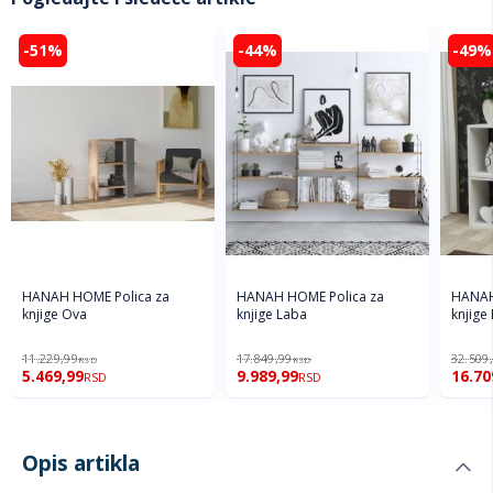
-51%
-44%
-49%
HANAH HOME Polica za
HANAH HOME Polica za
HANAH
knjige Ova
knjige Laba
knjige
11.229,99
17.849,99
32.509
RSD
RSD
5.469,99
9.989,99
16.70
RSD
RSD
Opis artikla