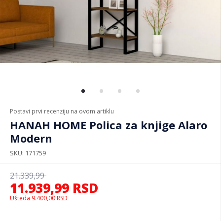
Postavi prvi recenziju na ovom artiklu
HANAH HOME Polica za knjige Alaro
Modern
SKU
171759
21.339,99
11.939,99
RSD
Ušteda
9.400,00
RSD