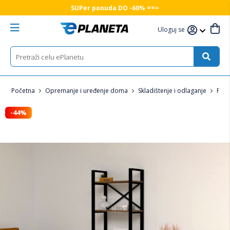
SUPer ponuda DO -60% ==>
Uloguj se
Početna
Opremanje i uređenje doma
Skladištenje i odlaganje
Poli
-44%