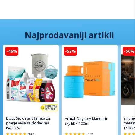
Najprodavaniji artikli
-46%
-53%
-50%
DUEL Set deterdženata za
eHome
Armaf Odyssey Mandarin
pranje veša sa dodacima
metaln
Sky EDP 100ml
6400267
150x7
(86)
(10)