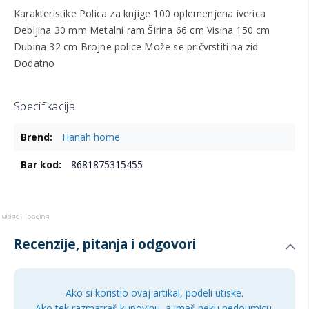
Karakteristike Polica za knjige 100 oplemenjena iverica
Debljina 30 mm Metalni ram Širina 66 cm Visina 150 cm
Dubina 32 cm Brojne police Može se pričvrstiti na zid
Dodatno
Specifikacija
Više
Hanah home
informacija
8681875315455
Recenzije, pitanja i odgovori
Ako si koristio ovaj artikal, podeli utiske.
Ako tek razmatraš kupovinu, a imaš neku nedoumicu,