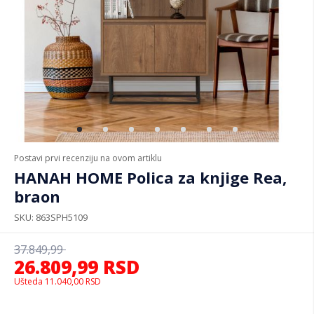
Postavi prvi recenziju na ovom artiklu
HANAH HOME Polica za knjige Rea,
braon
SKU
863SPH5109
37.849,99
26.809,99
RSD
Ušteda
11.040,00
RSD