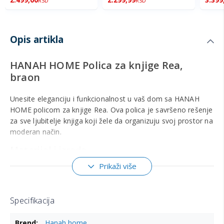
RSD
RSD
Opis artikla
HANAH HOME Polica za knjige Rea,
braon
Unesite eleganciju i funkcionalnost u vaš dom sa HANAH
HOME policom za knjige Rea. Ova polica je savršeno rešenje
za sve ljubitelje knjiga koji žele da organizuju svoj prostor na
moderan način.
Materijal i izrada
Polica je izrađena od iverice presvučene 100% melaminom,
Prikaži više
što joj daje izuzetnu izdržljivost i otpornost na ogrebotine.
Debljina materijala od 18 mm osigurava stabilnost i
dugotrajnost, dok metalni nogari dodaju dodatnu čvrstinu i
Specifikacija
moderni izgled.
Više
Hanah home