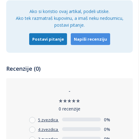
uređenom ambijentu koji ova polica pruža.
Ako si koristio ovaj artikal, podeli utiske.
Ako tek razmatraš kupovinu, a imaš neku nedoumicu,
postavi pitanje.
Postavi pitanje
Napiši recenziju
Recenzije (0)
-
0 recenzije
0%
5 zvezdica
0%
4 zvezdica
0%