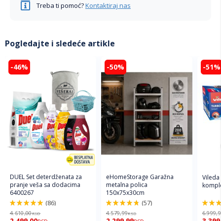
Treba ti pomoć?
Kontaktiraj nas
Pogledajte i sledeće artikle
-46%
-50%
-51%
DUEL Set deterdženata za
eHomeStorage Garažna
Vileda
pranje veša sa dodacima
metalna polica
komple
6400267
150x75x30cm
(86)
(57)
98%
96%
92%
4.610,00
4.579,99
6.999,
RSD
RSD
2.499,00
2.299,99
3.399