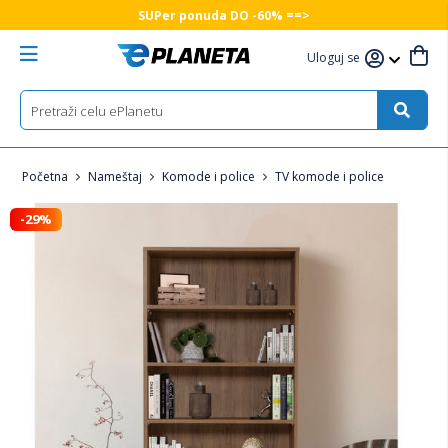
SUPer ponuda DO -60% ==>
Uloguj se
Početna
Nameštaj
Komode i police
TV komode i police
-29%