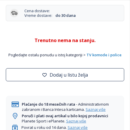
Cena dostave:
Vreme dostave:
do 30 dana
Trenutno nema na stanju.
Pogledajte ostalu ponudu u istoj kategoriji >
TV komode i police
Dodaj u listu želja
Plaćanje do 18 mesečnih rata
- Administrativnom
zabranom i Banca Intesa karticama.
Saznaj više
Poruči i plati ovaj artikal u bilo kojoj prodavnici
Planete Sport i ePlanete.
Saznaj više
Povrat u roku od 14 dana.
Saznaj više