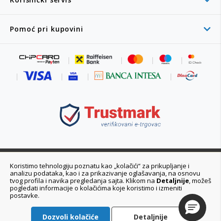
Pomoć pri kupovini
011 6355 550
Koristimo tehnologiju poznatu kao „kolačići“ za prikupljanje i
analizu podataka, kao i za prikazivanje oglašavanja, na osnovu
Ponedeljak - Petak 08:00 - 20:00h
tvog profila i navika pregledanja sajta. Klikom na
Detaljnije
, možeš
pogledati informacije o kolačićima koje koristimo i izmeniti
postavke.
Dozvoli kolačiće
Detaljnije