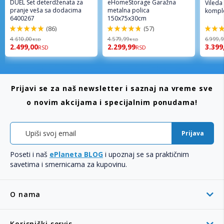
DUEL Set deterdženata za
eHomeStorage Garažna
Vileda
pranje veša sa dodacima
metalna polica
komple
6400267
150x75x30cm
(86)
(57)
98%
96%
92%
4.610,00
4.579,99
6.999,
RSD
RSD
2.499,00
2.299,99
3.399
RSD
RSD
Prijavi se za naš newsletter i saznaj na vreme sve
o novim akcijama i specijalnim ponudama!
Prijava
Poseti i naš
ePlaneta BLOG
i upoznaj se sa praktičnim
savetima i smernicama za kupovinu.
O nama
Korisnički servis